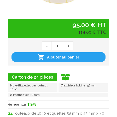
95.00 € HT
114,00 € TTC

Ajouter au panier
Carton de 24 pièces
Nbre étiquettes par rouleau :
Ø extérieur bobine : 98 mm
1040
Ø interne axe : 40 mm
Référence
T358
24
rouleaux de 1040 étiquettes 58 mm x 43 mm x 40