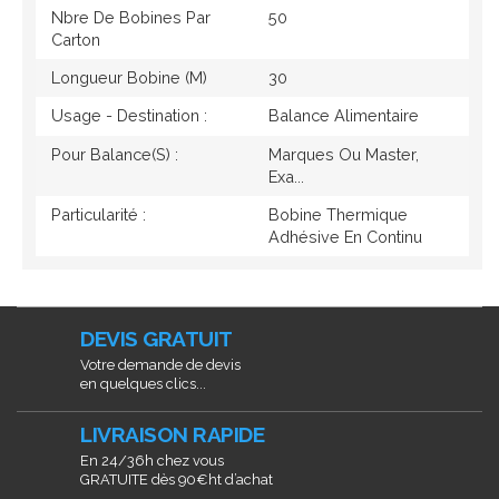
Nbre De Bobines Par
50
Carton
Longueur Bobine (M)
30
Usage - Destination :
Balance Alimentaire
Pour Balance(s) :
Marques Ou Master,
Exa...
Particularité :
Bobine Thermique
Adhésive En Continu
DEVIS GRATUIT
Votre demande de devis
en quelques clics...
LIVRAISON RAPIDE
En 24/36h chez vous
GRATUITE dès 90€ht d’achat