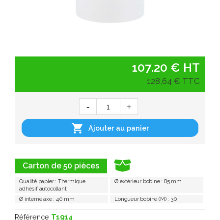
107.20 € HT
128,64 € TTC

Ajouter au panier
Carton de 50 pièces
Qualité papier : Thermique
Ø extérieur bobine : 85 mm
adhésif autocollant
Ø interne axe : 40 mm
Longueur bobine (M) : 30
Référence
T1914