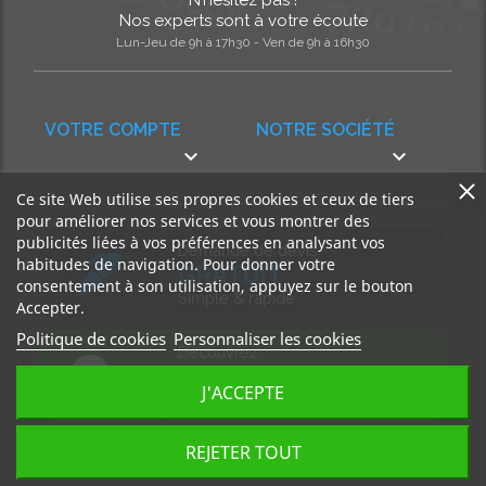
Nos experts sont à votre écoute
Lun-Jeu de 9h à 17h30 - Ven de 9h à 16h30
VOTRE COMPTE
NOTRE SOCIÉTÉ


Ce site Web utilise ses propres cookies et ceux de tiers
pour améliorer nos services et vous montrer des
publicités liées à vos préférences en analysant vos
Demande de devis
habitudes de navigation. Pour donner votre
GRATUIT
consentement à son utilisation, appuyez sur le bouton
Simple & rapide
Accepter.
Politique de cookies
Personnaliser les cookies
Découvrez
notre BLOG
J'ACCEPTE
Accédez à nos articles
REJETER TOUT
Tous droits réservés, MD Ouest © 2026