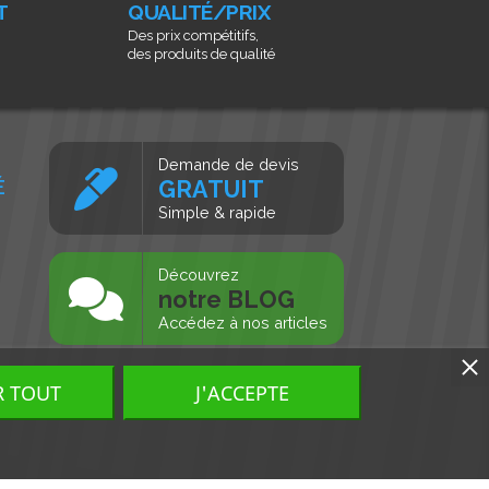
T
QUALITÉ/PRIX
Des prix compétitifs,
des produits de qualité
Demande de devis
É
GRATUIT
Simple & rapide
s
Découvrez
notre BLOG
Accédez à nos articles
R TOUT
J'ACCEPTE