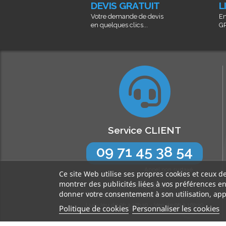
DEVIS GRATUIT
L
Votre demande de devis
En
en quelques clics...
GR
Service CLIENT
09 71 45 38 54
Appel non surtaxé
Ce site Web utilise ses propres cookies et ceux d
montrer des publicités liées à vos préférences e
N’hésitez pas !
donner votre consentement à son utilisation, app
Nos experts sont à votre écoute
Lun-Jeu de 9h à 17h30 - Ven de 9h à 16h30
Politique de cookies
Personnaliser les cookies