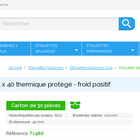
achat

BOBINES 2
ÉTIQUETTES
ÉTIQUETTES
PLIS
BALANCES
IMPRIMANTES
Accueil
Etiquettes balances
Etiquettes balances Exa
Etiquette b
x 40 thermique protégé - froid positif
Carton de 30 pièces
Nbre étiquettes par rouleau : 600
Ø extérieur bobine : 101 mm
Ø interne axe : 40 mm
Référence
T1986