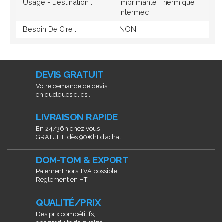
Usage - Destination :
Imprimante Thermique
Intermec
Besoin De Cire :
NON
DEVIS GRATUIT
Votre demande de devis
en quelques clics...
LIVRAISON RAPIDE
En 24/36h chez vous
GRATUITE dès 90€ht d’achat
DOM-TOM & EXPORT
Paiement hors TVA possible
Règlement en HT
QUALITÉ/PRIX
Des prix compétitifs,