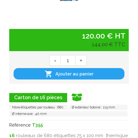
120.00 € HT
144,00 € TTC

Ajouter au panier
Carton de 16 pièces
Nbre étiquettes par rouleau : 680
Ø extérieur bobine : 115 mm
Ø interne axe : 40 mm
Référence
T355
16
rouleaux de 680 étiquettes 75 x 100 mm thermique