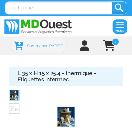

MENU
0
Commande RAPIDE
L 35 x H 15 x 25.4 - thermique -
Etiquettes Intermec