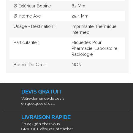
Ø Extérieur Bobine
82 Mm
Ø Interne Axe
25,4 Mm
Usage - Destination :
Imprimante Thermique
Intermec
Particularité :
Etiquettes Pour
Pharmacie, Laboratoire,
Radiologie
Besoin De Cire :
NON
DEVIS GRATUIT
Votre demande de devis
en quelques clics...
LIVRAISON RAPIDE
En 24/36h chez vous
GRATUITE dès 90€ht d’achat