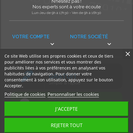
N’hésitez pas !
Nos experts sont à votre écoute
Lun-Jeu de 9h à 17h30 - Ven de 9h à 16h30
VOTRE COMPTE
NOTRE SOCIÉTÉ


Ce site Web utilise ses propres cookies et ceux de tiers
pour améliorer nos services et vous montrer des
publicités liées à vos préférences en analysant vos
Demande de devis
habitudes de navigation. Pour donner votre
GRATUIT
consentement à son utilisation, appuyez sur le bouton
Simple & rapide
Accepter.
Politique de cookies
Personnaliser les cookies
Découvrez
notre BLOG
J'ACCEPTE
Accédez à nos articles
REJETER TOUT
Tous droits réservés, MD Ouest © 2026