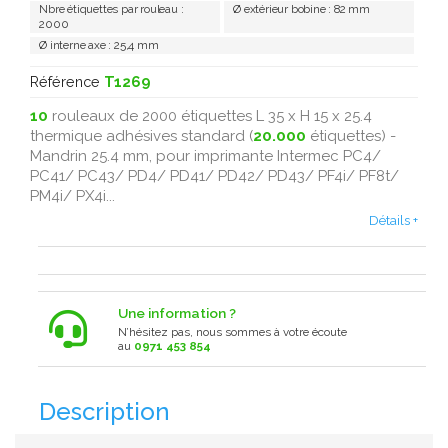
Nbre étiquettes par rouleau :
Ø extérieur bobine : 82 mm
2000
Ø interne axe : 25,4 mm
Référence
T1269
10
rouleaux de 2000 étiquettes L 35 x H 15 x 25.4
thermique adhésives standard (
20.000
étiquettes) -
Mandrin 25.4 mm, pour imprimante Intermec PC4/
PC41/ PC43/ PD4/ PD41/ PD42/ PD43/ PF4i/ PF8t/
PM4i/ PX4i...
Détails +
Une information ?
N’hésitez pas, nous sommes à votre écoute
au
0971 453 854
Description