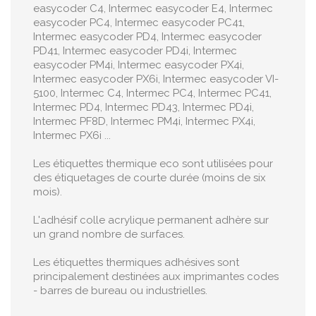
easycoder C4, Intermec easycoder E4, Intermec
easycoder PC4, Intermec easycoder PC41,
Intermec easycoder PD4, Intermec easycoder
PD41, Intermec easycoder PD4i, Intermec
easycoder PM4i, Intermec easycoder PX4i,
Intermec easycoder PX6i, Intermec easycoder VI-
5100, Intermec C4, Intermec PC4, Intermec PC41,
Intermec PD4, Intermec PD43, Intermec PD4i,
Intermec PF8D, Intermec PM4i, Intermec PX4i,
Intermec PX6i ...
Les étiquettes thermique eco sont utilisées pour
des étiquetages de courte durée (moins de six
mois).
L'adhésif colle acrylique permanent adhère sur
un grand nombre de surfaces.
Les étiquettes thermiques adhésives sont
principalement destinées aux imprimantes codes
- barres de bureau ou industrielles.