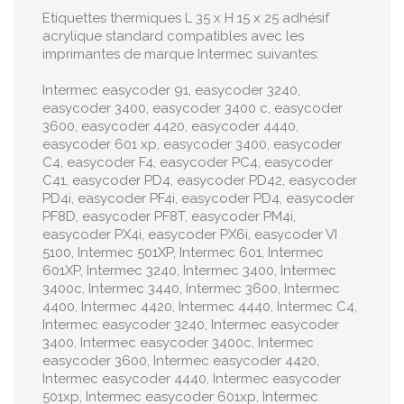
Etiquettes thermiques L 35 x H 15 x 25 adhésif
acrylique standard compatibles avec les
imprimantes de marque Intermec suivantes:
Intermec easycoder 91, easycoder 3240,
easycoder 3400, easycoder 3400 c, easycoder
3600, easycoder 4420, easycoder 4440,
easycoder 601 xp, easycoder 3400, easycoder
C4, easycoder F4, easycoder PC4, easycoder
C41, easycoder PD4, easycoder PD42, easycoder
PD4i, easycoder PF4i, easycoder PD4, easycoder
PF8D, easycoder PF8T, easycoder PM4i,
easycoder PX4i, easycoder PX6i, easycoder VI
5100, Intermec 501XP, Intermec 601, Intermec
601XP, Intermec 3240, Intermec 3400, Intermec
3400c, Intermec 3440, Intermec 3600, Intermec
4400, Intermec 4420, Intermec 4440, Intermec C4,
Intermec easycoder 3240, Intermec easycoder
3400, Intermec easycoder 3400c, Intermec
easycoder 3600, Intermec easycoder 4420,
Intermec easycoder 4440, Intermec easycoder
501xp, Intermec easycoder 601xp, Intermec