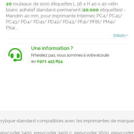
20
rouleaux de 1000 étiquettes L 56 x H 40 x 40 vélin
blanc adhésif standard-permanent (
20.000
étiquettes) -
Mandrin 40 mm, pour imprimante Intermec PC4/ PC41/
PC43/ PD4/ PD41/ PD42/ PD43/ PF4i/ PF8t/ PM4i/
PX4i...
Détails +
Une information ?
N’hésitez pas, nous sommes à votre écoute
au
0971 453 854
 acrylique standard compatibles avec les imprimantes de marque
easycoder 3400, easycoder 3400 c, easycoder 3600, easycoder