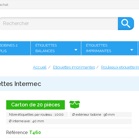
achat

BOBINES 2
ÉTIQUETTES
ÉTIQUETTES
PLIS
BALANCES
IMPRIMANTES
Accueil
Etiquettes imprimantes
Rouleaux etiquette I
uettes Intermec
Carton de 20 pièces
Nbre étiquettes par rouleau : 1000
Ø extérieur bobine : 96 mm
Ø interne axe : 40 mm
Référence
T460