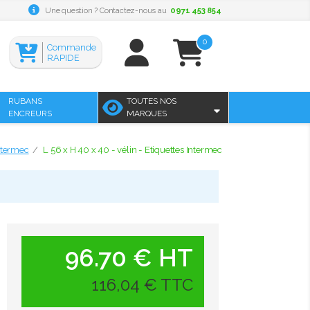
Une question ? Contactez-nous au
0971 453 854
0
Commande
RAPIDE
RUBANS
TOUTES NOS
ENCREURS
MARQUES
ntermec
L 56 x H 40 x 40 - vélin - Etiquettes Intermec
96.70 € HT
116,04 € TTC