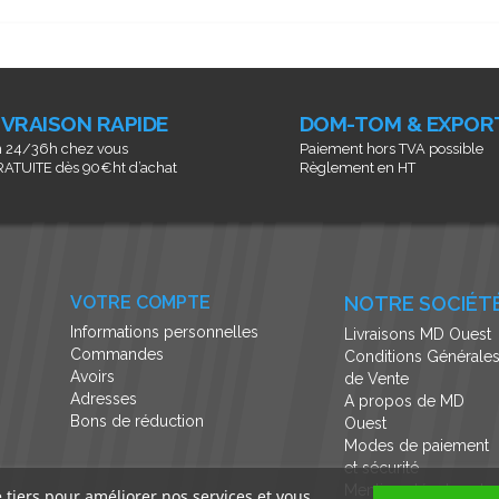
IVRAISON RAPIDE
DOM-TOM & EXPOR
 24/36h chez vous
Paiement hors TVA possible
ATUITE dès 90€ht d’achat
Règlement en HT
VOTRE COMPTE
NOTRE SOCIÉT
Informations personnelles
Livraisons MD Ouest
Commandes
Conditions Générale
Avoirs
de Vente
Adresses
A propos de MD
Bons de réduction
Ouest
Modes de paiement
et sécurité
Mentions légales et
e tiers pour améliorer nos services et vous