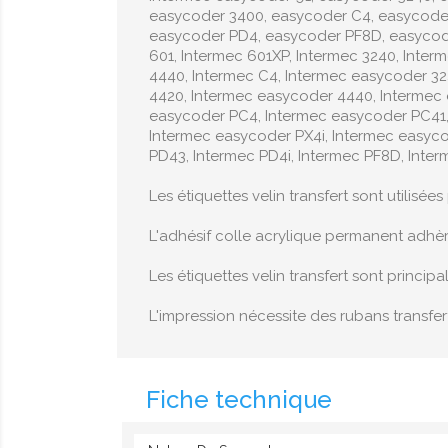
easycoder 3400, easycoder C4, easycoder
easycoder PD4, easycoder PF8D, easycoder
601, Intermec 601XP, Intermec 3240, Inter
4440, Intermec C4, Intermec easycoder 3
4420, Intermec easycoder 4440, Intermec
easycoder PC4, Intermec easycoder PC41,
Intermec easycoder PX4i, Intermec easyco
PD43, Intermec PD4i, Intermec PF8D, Interm
Les étiquettes velin transfert sont utilisé
L'adhésif colle acrylique permanent adhè
Les étiquettes velin transfert sont princi
L'impression nécessite des rubans transfert
Fiche technique