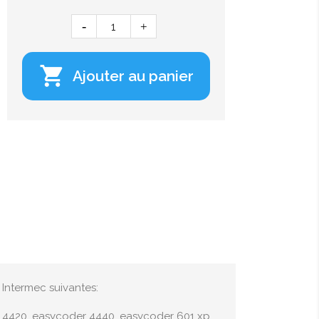

Ajouter au panier
 Intermec suivantes:
 4420, easycoder 4440, easycoder 601 xp,