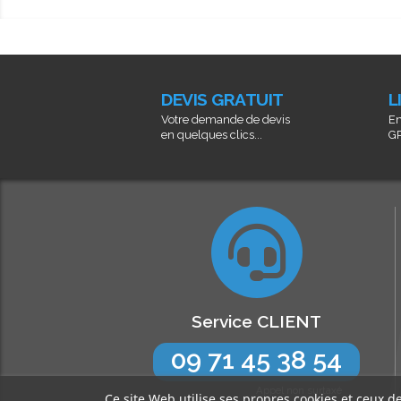
DEVIS GRATUIT
L
Votre demande de devis
En
en quelques clics...
GR
Service CLIENT
09 71 45 38 54
Appel non surtaxé
Ce site Web utilise ses propres cookies et ceux d