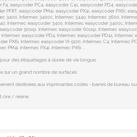
 F4, easycoder PC4, easycoder C41, easycoder PD4, easycoder
 PF8T, easycoder PM4i, easycoder PX4i, easycoder PX6i, easyc
mec 3400, Intermec 3400c, Intermec 3440, Intermec 3600, Interm
240, Intermec easycoder 3400, Intermec easycoder 3400c, Inte
 easycoder 501xp, Intermec easycoder 601xp, Intermec easycod
 Intermec easycoder PD4, Intermec easycoder PD41, Intermec e
der PX6i, Intermec easycoder VI-5100, Intermec C4, Intermec PC
ec PM4i, Intermec PX4i, Intermec PX6i ...
es pour des étiquetages à durée de vie longue.
re sur un grand nombre de surfaces.
palement destinées aux imprimantes codes - barres de bureau ou i
 cire / résine.