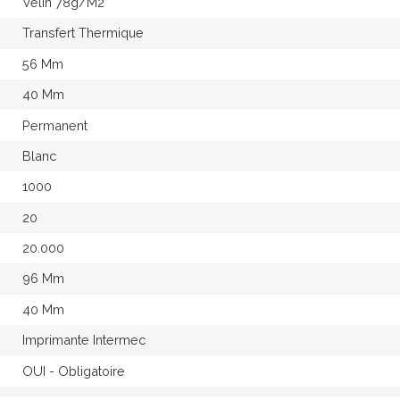
Vélin 78g/M2
Transfert Thermique
56 Mm
40 Mm
Permanent
Blanc
1000
20
20.000
96 Mm
40 Mm
Imprimante Intermec
OUI - Obligatoire