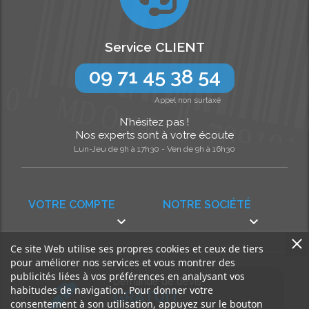
Service CLIENT
09 71 45 38 54
Appel non surtaxé
N’hésitez pas !
Nos experts sont à votre écoute
Lun-Jeu de 9h à 17h30 - Ven de 9h à 16h30
VOTRE COMPTE
NOTRE SOCIÉTÉ


Ce site Web utilise ses propres cookies et ceux de tiers
pour améliorer nos services et vous montrer des
publicités liées à vos préférences en analysant vos
Demande de devis
habitudes de navigation. Pour donner votre
GRATUIT
consentement à son utilisation, appuyez sur le bouton