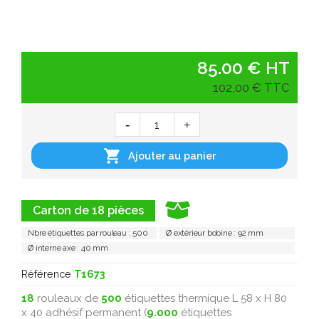
85.00 € HT
102,00 € TTC

Ajouter au panier
Carton de 18 pièces
Nbre étiquettes par rouleau : 500
Ø extérieur bobine : 92 mm
Ø interne axe : 40 mm
Référence
T1673
18
rouleaux de
500
étiquettes thermique L 58 x H 80
x 40 adhésif permanent (
9.000
étiquettes