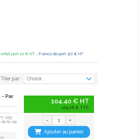
Forfait port 10 € HT
- Franco de port 90 € HT
Trier par :
Choisir
 - Par
104.40 € HT
125,28 € TTC
mm, 55g
-
+
de fin de
Ajouter au panier
eur