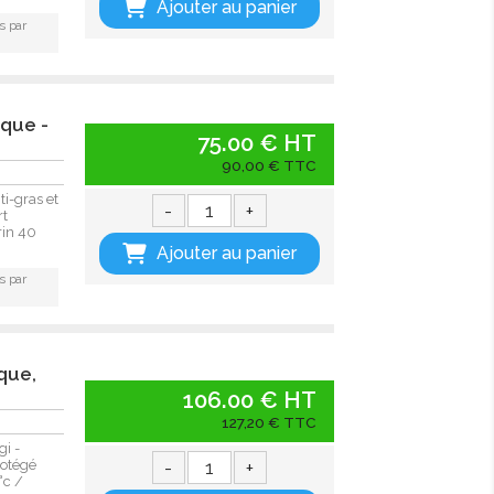
Ajouter au panier
s par
ique -
75.00 € HT
90,00 € TTC
i-gras et
-
+
rt
rin 40
Ajouter au panier
s par
que,
106.00 € HT
127,20 € TTC
i -
-
+
rotégé
°c /