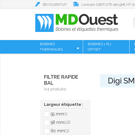
DEVIS GRATUIT
Livraison GRATUITE dès 90€ HT d’
BOBINES
BOBINES 1 PLI
THERMIQUES
OFFSET
FILTRE RAPIDE
Digi S
BAL
(24 produits)
Largeur étiquette :
55 mm
(1)
58 mm
(16)
60 mm
(3)