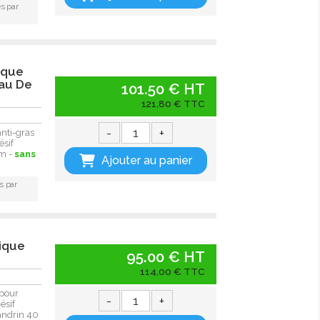
s par
ique
eau De
101.50 € HT
121,80 € TTC
-
+
nti-gras
ésif
mm -
sans
Ajouter au panier
s par
mique
95.00 € HT
114,00 € TTC
pour
-
+
ésif
Mandrin 40