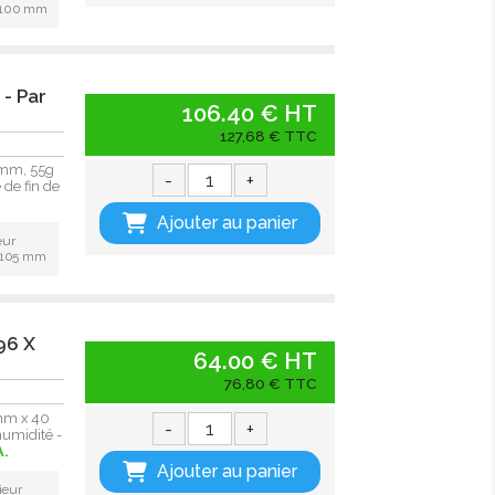
: 100 mm
- Par
106.40 € HT
127,68 € TTC
 mm, 55g
-
+
de fin de
Ajouter au panier
eur
: 105 mm
96 X
64.00 € HT
76,80 € TTC
 mm x 40
-
+
humidité -
A.
Ajouter au panier
ieur