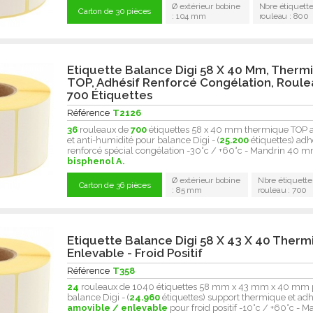
Ø extérieur bobine
Nbre étiquette
Carton de 30 pièces
: 104 mm
rouleau : 800
Etiquette Balance Digi 58 X 40 Mm, Therm
TOP, Adhésif Renforcé Congélation, Roul
700 Étiquettes
Référence
T2126
36
rouleaux de
700
étiquettes 58 x 40 mm thermique TOP a
et anti-humidité pour balance Digi - (
25.200
étiquettes) adh
renforcé spécial congélation -30°c / +60°c - Mandrin 40 
bisphenol A.
Ø extérieur bobine
Nbre étiquette
Carton de 36 pièces
: 85 mm
rouleau : 700
Etiquette Balance Digi 58 X 43 X 40 Ther
Enlevable - Froid Positif
Référence
T358
24
rouleaux de 1040 étiquettes 58 mm x 43 mm x 40 mm 
balance Digi - (
24.960
étiquettes) support thermique et adh
amovible / enlevable
pour froid positif -10°c / +60°c - 