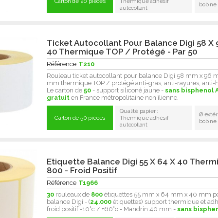
Carton de 20 pièces
Thermique adhésif
bobine
autocollant
Ticket Autocollant Pour Balance Digi 58 X 
40 Thermique TOP / Protégé - Par 50
Référence
T210
Rouleau ticket autocollant pour balance Digi 58 mm x 96
mm thermique TOP / protégé anti-gras, anti-rayures, anti-
Le carton de
50
- support siliconé jaune -
sans bisphenol A
gratuit
en France métropolitaine non îlienne.
Qualité papier :
Ø extér
Carton de 50 pièces
Thermique adhésif
bobine
autocollant
Etiquette Balance Digi 55 X 64 X 40 Therm
800 - Froid Positif
Référence
T1966
30
rouleaux de
800
étiquettes 55 mm x 64 mm x 40 mm p
balance Digi - (
24.000
étiquettes) support thermique et adh
froid positif -10°c / +60°c - Mandrin 40 mm -
sans bisphe