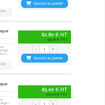
Ajouter au panier
s par
mique
82.80 € HT
99,36 € TTC
our
-
+
 (top)
+60°c -
Ajouter au panier
s par
ique
85.00 € HT
102,00 € TTC
our
-
+
otégé /