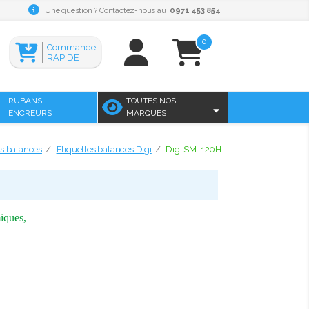
Une question ? Contactez-nous au
0971 453 854
0
Commande
RAPIDE
RUBANS
TOUTES NOS
ENCREURS
MARQUES
es balances
Etiquettes balances Digi
Digi SM-120H
iques,