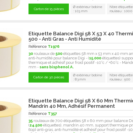
Ø extérieur bobine
Nbre étiquette
Carton de 15 pièces
: 103 mm
rouleau : 1000
Etiquette Balance Digi 58 X 53 X 40 Therm
500 - Anti Gras - Anti Humidité
Référence
T1976
30
rouleaux de
500
étiquettes 58 mm x 53 mm x 40 mm ant
anti-humidité pour balance Digi - (
15.000
étiquettes) suppo
thermique et adhésif pour froid positif -10°c / +60°c - Mand
mm -
sans bisphenol A.
Ø extérieur bobine
Nbre étiquette
Carton de 30 pièces
: 83 mm
rouleau : 500
Etiquette Balance Digi 58 X 60 Mm Thermi
Mandrin 40 Mm, Adhésif Permanent
Référence
T357
35
rouleaux de 700 étiquettes 58 x 60 mm pour balance Dig
(
24.500
étiquettes), mandrin 40 mm, support thermique p
(top) anti-gras, anti-humidité et adhésif pour froid positif -10