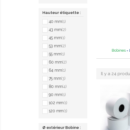
Hauteur étiquette :
40 mm
(1)
43 mm
(2)
45 mm
(1)
53 mm
(2)
Bobines
= 
55 mm
(1)
60 mm
(2)
64 mm
(1)
Il y a 24 produ
75 mm
(3)
80 mm
(4)
90 mm
(1)
102 mm
(1)
120 mm
(1)
Ø extérieur Bobine :