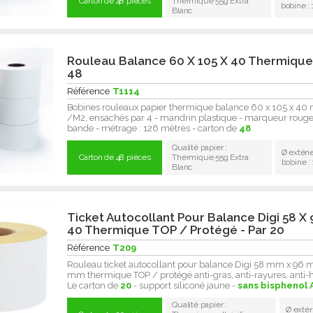
Carton de 48 pièces
Thermique 55g Extra
bobine 
Blanc
Rouleau Balance 60 X 105 X 40 Thermique 
48
Référence
T1114
Bobines rouleaux papier thermique balance 60 x 105 x 40
/M2, ensachés par 4 - mandrin plastique - marqueur rouge 
bande - métrage : 126 mètres - carton de
48
Qualité papier :
Ø extéri
Carton de 48 pièces
Thermique 55g Extra
bobine 
Blanc
Ticket Autocollant Pour Balance Digi 58 X 
40 Thermique TOP / Protégé - Par 20
Référence
T209
Rouleau ticket autocollant pour balance Digi 58 mm x 96
mm thermique TOP / protégé anti-gras, anti-rayures, anti-
Le carton de
20
- support siliconé jaune -
sans bisphenol 
Qualité papier :
Ø extér