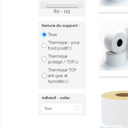
80 - 115
Nature du support :
Tous
Thermique - pour
froid positif
(7)
Thermique
protégé / TOP
(4)
Thermique TOP
anti-gras et
humidité
(11)
Adhésif - colle :