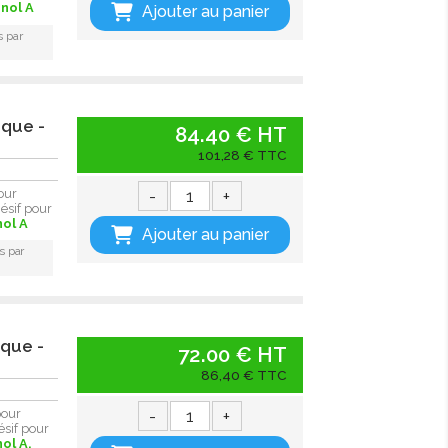
nol A
Ajouter au panier
s par
ique -
84.40 € HT
101,28 € TTC
-
+
our
ésif pour
nol A
Ajouter au panier
s par
ique -
72.00 € HT
86,40 € TTC
-
+
pour
ésif pour
ol A.