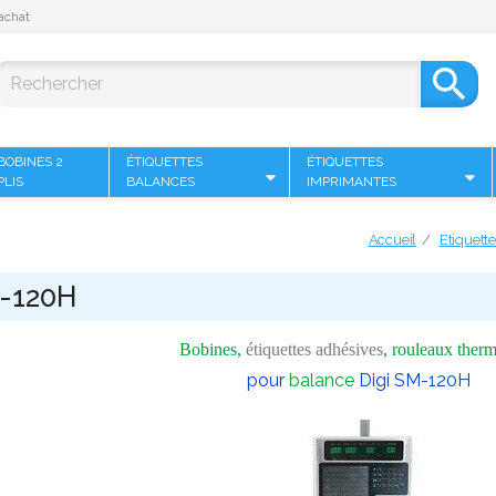
achat

BOBINES 2
ÉTIQUETTES
ÉTIQUETTES
PLIS
BALANCES
IMPRIMANTES
Accueil
Etiquett
M-120H
Bobines,
étiquettes adhésives
, rouleaux therm
pour
balance
Digi SM-120H