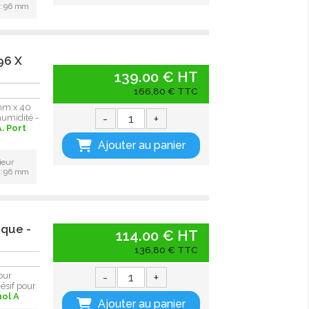
 : 96 mm
96 X
139.00 € HT
166,80 € TTC
 mm x 40
-
+
humidité -
.
Port
Ajouter au panier
ieur
 : 96 mm
ique -
114.00 € HT
136,80 € TTC
-
+
our
ésif pour
nol A
Ajouter au panier