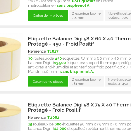
+60°c - Mandrin 40 mm.
Port gratuit
en France
métropolitaine -
sans bisphenol A.
Ø extérieur bobine
Nbre étiquette
Carton de 35 pièces
: 99 mm
rouleau : 700
Etiquette Balance Digi 58 X 60 X 40 Ther
Protégé - 450 - Froid Positif
Référence
T1827
30
rouleaux de
450
étiquettes 58 mm x 60 mm x 40 mm p
balance Digi - (
13.500
étiquettes) support thermique protégé
anti-gras, anti-humidité et adhésif pour froid positif -10°c / 
Mandrin 40 mm -
sans bisphenol A;
Ø extérieur bobine
Nbre étiquette
Carton de 30 pièces
: 81 mm
rouleau : 450
Etiquette Balance Digi 58 X 75 X 40 Therm
Protégé - Froid Positif
Référence
T2062
15
rouleaux de
800
étiquettes 58 mm x 75 mm x 40 mm p
balance Digi - (
12.000
étiquettes) revêtement thermique pr