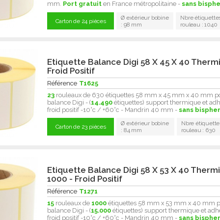
mm.
Port gratuit
en France métropolitaine -
sans bisphe
Ø extérieur bobine
Nbre étiquette
Carton de 24 pièces
: 98 mm
rouleau : 1040
Etiquette Balance Digi 58 X 45 X 40 Therm
Froid Positif
Référence
T1625
23
rouleaux de 630 étiquettes 58 mm x 45 mm x 40 mm p
balance Digi - (
14.490
étiquettes) support thermique et adh
froid positif -10°c / +60°c - Mandrin 40 mm -
sans bisphe
Ø extérieur bobine
Nbre étiquette
Carton de 23 pièces
: 84 mm
rouleau : 630
Etiquette Balance Digi 58 X 53 X 40 Therm
1000 - Froid Positif
Référence
T1271
15
rouleaux de
1000
étiquettes 58 mm x 53 mm x 40 mm 
balance Digi - (
15.000
étiquettes) support thermique et adh
froid positif -10°c / +60°c - Mandrin 40 mm -
sans bisphen