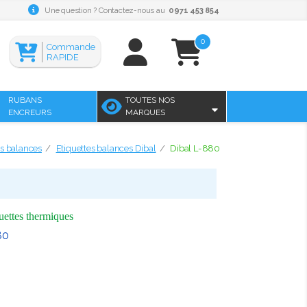
Une question ? Contactez-nous au
0971 453 854
0
Commande
RAPIDE
RUBANS
TOUTES NOS
ENCREURS
MARQUES
es balances
Etiquettes balances Dibal
Dibal L-880
quettes thermiques
80