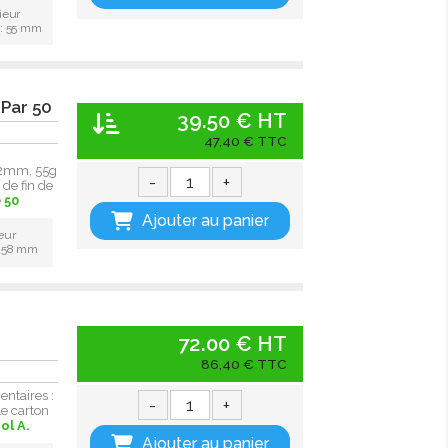
ieur
 : 55 mm
 Par 50
39.50 € HT
47,40 € TTC
 12mm, 55g
-
+
de fin de
e
50
Ajouter au panier
eur
: 58 mm
72.00 € HT
86,40 € TTC
ntaires :
-
+
Le carton
ol A.
Ajouter au panier