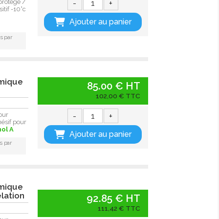
-
+
protégé /
itif -10°c
Ajouter au panier
s par
rmique
85.00 € HT
102,00 € TTC
-
+
our
ésif pour
nol A
Ajouter au panier
s par
rmique
lation
92.85 € HT
111,42 € TTC