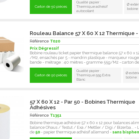
Qualité papier :
Ø extér
Carton de 50 pièces
Thermique adhésif
bobine
autocollant
Rouleau Balance 57 X 60 X 12 Thermique -
Référence
T020
Prix Dégressif
Bobine rouleau ticket papier thermique balance 57 x 60 x
/M2, ensachés par 5 - mandrin plastique - marqueur rouge 
bande - métrage : 40 mètres - gramme 55g/M2 - carton d
Qualité papier :
Ø extéri
Carton de 50 pièces
Thermique 55g Extra
bobine 
Blanc
57 X 60 X 12 - Par 50 - Bobines Thermique
Adhésives
Référence
T1351
Bobine thermique adhésive 57 x 60 x 12 pour balances alime
balance Ohaus / Testut / Exa / Mettler / Digi / Bizerba... - 
de
50
- papier thermique adhésif allemand -
sans bisphen