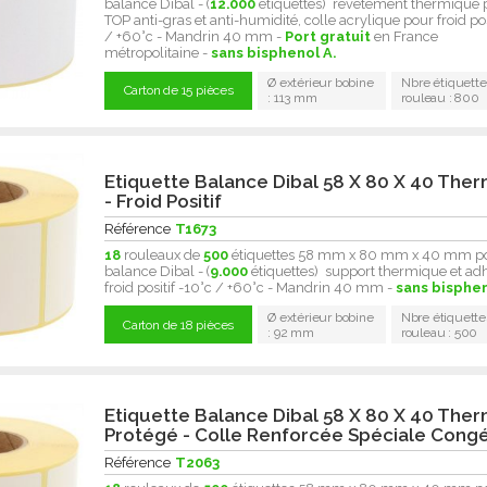
balance Dibal - (
12.000
étiquettes) revêtement thermique 
TOP anti-gras et anti-humidité, colle acrylique pour froid pos
/ +60°c - Mandrin 40 mm -
Port gratuit
en France
métropolitaine -
sans bisphenol A.
Ø extérieur bobine
Nbre étiquette
Carton de 15 pièces
: 113 mm
rouleau : 800
Etiquette Balance Dibal 58 X 80 X 40 The
- Froid Positif
Référence
T1673
18
rouleaux de
500
étiquettes 58 mm x 80 mm x 40 mm p
balance Dibal - (
9.000
étiquettes) support thermique et adh
froid positif -10°c / +60°c - Mandrin 40 mm -
sans bisphe
Ø extérieur bobine
Nbre étiquette
Carton de 18 pièces
: 92 mm
rouleau : 500
Etiquette Balance Dibal 58 X 80 X 40 The
Protégé - Colle Renforcée Spéciale Congé
Référence
T2063