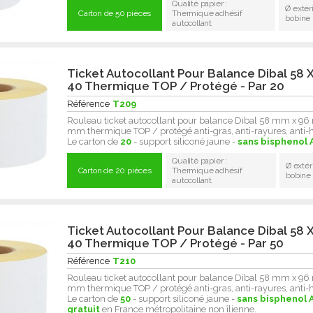
Qualité papier :
Ø extér
Carton de 50 pièces
Thermique adhésif
bobine
autocollant
Ticket Autocollant Pour Balance Dibal 58 
40 Thermique TOP / Protégé - Par 20
Référence
T209
Rouleau ticket autocollant pour balance Dibal 58 mm x 9
mm thermique TOP / protégé anti-gras, anti-rayures, anti-
Le carton de
20
- support siliconé jaune -
sans bisphenol 
Qualité papier :
Ø extér
Carton de 20 pièces
Thermique adhésif
bobine
autocollant
Ticket Autocollant Pour Balance Dibal 58 
40 Thermique TOP / Protégé - Par 50
Référence
T210
Rouleau ticket autocollant pour balance Dibal 58 mm x 9
mm thermique TOP / protégé anti-gras, anti-rayures, anti-
Le carton de
50
- support siliconé jaune -
sans bisphenol A
gratuit
en France métropolitaine non îlienne.