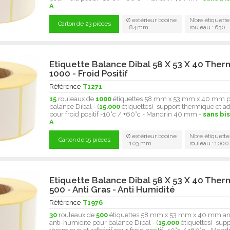
A
Ø extérieur bobine
Nbre étiquette
Carton de 23 pièces
: 84 mm
rouleau : 630
Etiquette Balance Dibal 58 X 53 X 40 Ther
1000 - Froid Positif
Référence
T1271
15
rouleaux de
1000
étiquettes 58 mm x 53 mm x 40 mm 
balance Dibal - (
15.000
étiquettes) support thermique et ad
pour froid positif -10°c / +60°c - Mandrin 40 mm -
sans bi
A
Ø extérieur bobine
Nbre étiquette
Carton de 15 pièces
: 103 mm
rouleau : 1000
Etiquette Balance Dibal 58 X 53 X 40 Ther
500 - Anti Gras - Anti Humidité
Référence
T1976
30
rouleaux de
500
étiquettes 58 mm x 53 mm x 40 mm ant
anti-humidité pour balance Dibal - (
15.000
étiquettes) supp