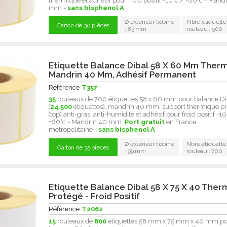
thermique et adhésif pour froid positif -10°c / +60°c - Mand
mm -
sans bisphenol A
Ø extérieur bobine
Nbre étiquette
Carton de 30 pièces
: 83 mm
rouleau : 500
Etiquette Balance Dibal 58 X 60 Mm Ther
Mandrin 40 Mm, Adhésif Permanent
Référence
T357
35
rouleaux de 700 étiquettes 58 x 60 mm pour balance Di
(
24.500
étiquettes), mandrin 40 mm, support thermique p
(top) anti-gras, anti-humidité et adhésif pour froid positif -10
+60°c - Mandrin 40 mm.
Port gratuit
en France
métropolitaine -
sans bisphenol A
Ø extérieur bobine
Nbre étiquette
Carton de 35 pièces
: 99 mm
rouleau : 700
Etiquette Balance Dibal 58 X 75 X 40 The
Protégé - Froid Positif
Référence
T2062
15
rouleaux de
800
étiquettes 58 mm x 75 mm x 40 mm p