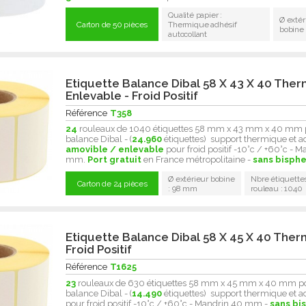
Qualité papier :
Ø extér
Carton de 50 pièces
Thermique adhésif
bobine
autocollant
Etiquette Balance Dibal 58 X 43 X 40 The
Enlevable - Froid Positif
Référence
T358
24
rouleaux de 1040 étiquettes 58 mm x 43 mm x 40 mm 
balance Dibal - (
24.960
étiquettes) support thermique et a
amovible / enlevable
pour froid positif -10°c / +60°c - 
mm.
Port gratuit
en France métropolitaine -
sans bisphe
Ø extérieur bobine
Nbre étiquette
Carton de 24 pièces
: 98 mm
rouleau : 1040
Etiquette Balance Dibal 58 X 45 X 40 Ther
Froid Positif
Référence
T1625
23
rouleaux de 630 étiquettes 58 mm x 45 mm x 40 mm p
balance Dibal - (
14.490
étiquettes) support thermique et a
pour froid positif -10°c / +60°c - Mandrin 40 mm -
sans bi