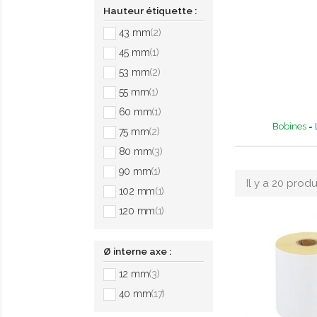
Hauteur étiquette :
43 mm
(2)
45 mm
(1)
53 mm
(2)
55 mm
(1)
60 mm
(1)
Bobines
= 
75 mm
(2)
80 mm
(3)
90 mm
(1)
Il y a 20 produ
102 mm
(1)
120 mm
(1)
Ø interne axe :
12 mm
(3)
40 mm
(17)