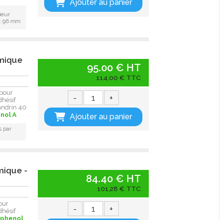
Ajouter au panier
ieur
 : 96 mm
rmique
95.00 € HT
114,00 € TTC
pour
-
+
dhésif
Mandrin 40
nol A
Ajouter au panier
s par
mique -
84.40 € HT
101,28 € TTC
our
-
+
dhésif
sphenol