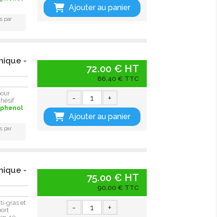
Ajouter au panier
s par
mique -
72.00 € HT
86,40 € TTC
pour
-
+
hésif
sphenol
Ajouter au panier
s par
mique -
75.00 € HT
90,00 € TTC
i-gras et
-
+
ort