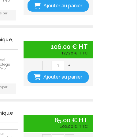
rin 40
Ajouter au panier
s par
mique,
106.00 € HT
127,20 € TTC
bal -
-
+
rotégé
°c /
Ajouter au panier
s par
rmique
85.00 € HT
102,00 € TTC
our