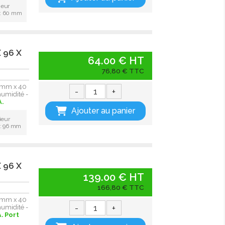
ieur
 : 60 mm
X 96 X
64.00 € HT
76,80 € TTC
6 mm x 40
-
+
humidité -
A.
Ajouter au panier
ieur
 : 96 mm
X 96 X
139.00 € HT
166,80 € TTC
6 mm x 40
-
+
humidité -
.
Port