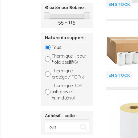
EN STOCK
Ø extérieur Bobine :
55 - 115
Nature du support :
Tous
Thermique - pour
froid positif
(6)
Thermique
EN STOCK
protégé / TOP
(3)
Thermique TOP
anti-gras et
humidité
(10)
Adhésif - colle :