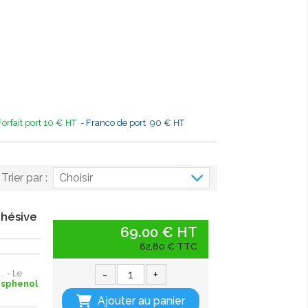
Forfait port 10 € HT
- Franco de port 90 € HT
Trier par :
Choisir
dhésive
69.00 € HT
82,80 € TTC
-
+
. - Le
isphenol
Ajouter au panier