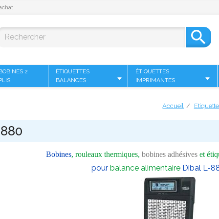
achat

BOBINES 2
ÉTIQUETTES
ÉTIQUETTES
PLIS
BALANCES
IMPRIMANTES
Accueil
Etiquett
-880
Bobines
, rouleaux thermiques,
bobines adhésives
et éti
pour
balance alimentaire
Dibal L-8