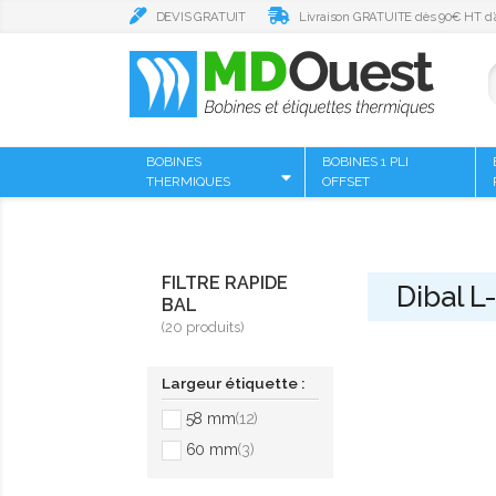
DEVIS GRATUIT
Livraison GRATUITE dès 90€ HT d’
BOBINES
BOBINES 1 PLI
THERMIQUES
OFFSET
FILTRE RAPIDE
Dibal L
BAL
(20 produits)
Largeur étiquette :
58 mm
(12)
60 mm
(3)