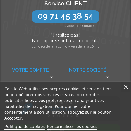
Service CLIENT
09 71 45 38 54
Appel non surtaxé
N’hésitez pas !
Nos experts sont à votre écoute
Lun-Jeu de 9h à 17h30 - Ven de 9h à 16h30
VOTRE COMPTE
NOTRE SOCIÉTÉ


Ce site Web utilise ses propres cookies et ceux de tiers
pour améliorer nos services et vous montrer des
publicités liées à vos préférences en analysant vos
Demande de devis
habitudes de navigation. Pour donner votre
GRATUIT
consentement à son utilisation, appuyez sur le bouton
Simple & rapide
Accepter.
Politique de cookies
Personnaliser les cookies
Découvrez