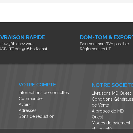
IVRAISON RAPIDE
DOM-TOM & EXPOR
 24/36h chez vous
Paiement hors TVA possible
ATUITE dès 90€ht d’achat
Règlement en HT
VOTRE COMPTE
NOTRE SOCIÉT
Informations personnelles
Livraisons MD Ouest
Commandes
Conditions Générale
Avoirs
de Vente
Adresses
A propos de MD
Bons de réduction
Ouest
Modes de paiement
et sécurité