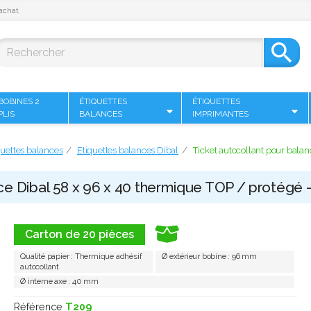
achat

BOBINES 2
ÉTIQUETTES
ÉTIQUETTES
PLIS
BALANCES
IMPRIMANTES
quettes balances
Etiquettes balances Dibal
Ticket autocollant pour bala
ce Dibal 58 x 96 x 40 thermique TOP / protégé -
Carton de 20 pièces
Qualité papier : Thermique adhésif
Ø extérieur bobine : 96 mm
autocollant
Ø interne axe : 40 mm
Référence
T209