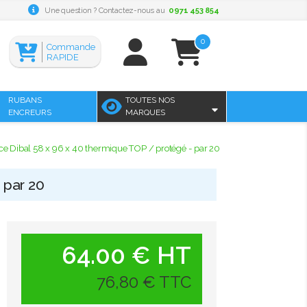
Une question ? Contactez-nous au
0971 453 854
0
Commande
RAPIDE
RUBANS
TOUTES NOS
ENCREURS
MARQUES
nce Dibal 58 x 96 x 40 thermique TOP / protégé - par 20
 par 20
64.00 € HT
76,80 € TTC