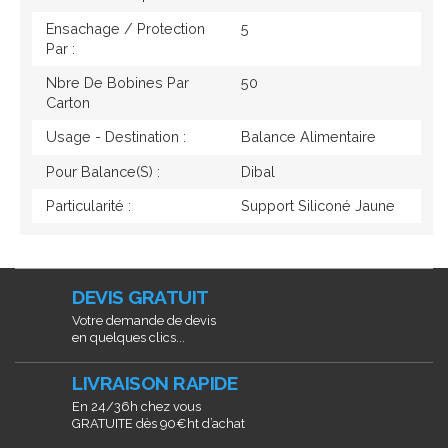
Ensachage / Protection
5
Par :
Nbre De Bobines Par
50
Carton
Usage - Destination :
Balance Alimentaire
Pour Balance(s) :
Dibal
Particularité :
Support Siliconé Jaune
DEVIS GRATUIT
Votre demande de devis
en quelques clics...
LIVRAISON RAPIDE
En 24/36h chez vous
GRATUITE dès 90€ht d’achat