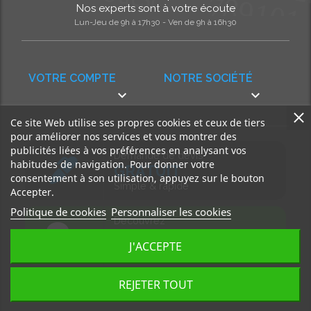
Nos experts sont à votre écoute
Lun-Jeu de 9h à 17h30 - Ven de 9h à 16h30
VOTRE COMPTE
NOTRE SOCIÉTÉ


Ce site Web utilise ses propres cookies et ceux de tiers
pour améliorer nos services et vous montrer des
publicités liées à vos préférences en analysant vos
Demande de devis
habitudes de navigation. Pour donner votre
GRATUIT
consentement à son utilisation, appuyez sur le bouton
Simple & rapide
Accepter.
Politique de cookies
Personnaliser les cookies
Découvrez
notre BLOG
J'ACCEPTE
Accédez à nos articles
REJETER TOUT
Tous droits réservés, MD Ouest © 2026