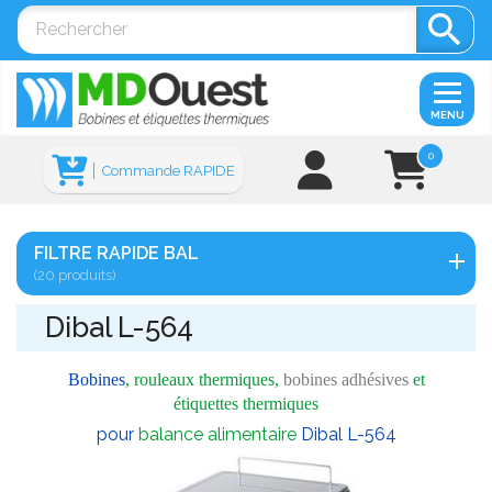

MENU
0
Commande RAPIDE
FILTRE RAPIDE BAL
(20 produits)
Dibal L-564
Bobines
, rouleaux thermiques,
bobines adhésives
et
étiquettes thermiques
pour
balance alimentaire
Dibal L-564