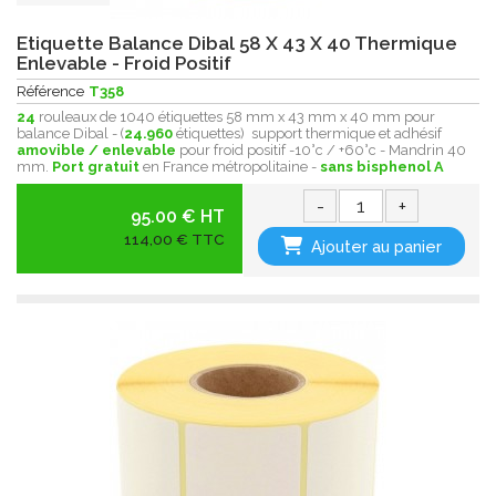
Etiquette Balance Dibal 58 X 43 X 40 Thermique
Enlevable - Froid Positif
Référence
T358
24
rouleaux de 1040 étiquettes 58 mm x 43 mm x 40 mm pour
balance Dibal - (
24.960
étiquettes) support thermique et adhésif
amovible / enlevable
pour froid positif -10°c / +60°c - Mandrin 40
mm.
Port gratuit
en France métropolitaine -
sans bisphenol A
-
+
95.00 € HT
114,00 € TTC
Ajouter au panier