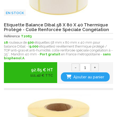
EN STOCK
Etiquette Balance Dibal 58 X 80 X 40 Thermique
Protégé - Colle Renforcée Spéciale Congélation
Référence
T2063
18
rouleaux de
500
étiquettes 58 mm x 80 mm x 40 mm pour
balance Dibal - (
9.000
étiquettes) revêtement thermique protégé /
TOP anti-gras et anti-humidité, colle renforcée spéciale congélation à -
35° ; Mandrin 40 mm -
Port gratuit
en France métropolitaine -
sans
bisphenol A
.
-
+
92.85 € HT
111,42 € TTC
Ajouter au panier