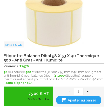
EN STOCK
Etiquette Balance Dibal 58 X 53 X 40 Thermique -
500 - Anti Gras - Anti Humidité
Référence
T1976
30
rouleaux de
500
étiquettes 58 mm x 53 mm x 40 mm anti-gras et
anti-humidité pour balance Dibal - (
15.000
étiquettes) support
thermique et adhésif pour froid positif -10°c / +60°c - Mandrin 40 mm
-
sans bisphenol A
-
+
75.00 € HT
90,00 € TTC
Ajouter au panier