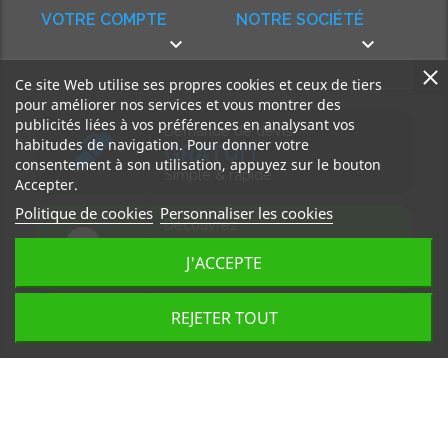
VOTRE COMPTE
NOTRE SOCIÉTÉ


Ce site Web utilise ses propres cookies et ceux de tiers
pour améliorer nos services et vous montrer des
publicités liées à vos préférences en analysant vos
Demande de devis
habitudes de navigation. Pour donner votre
GRATUIT
consentement à son utilisation, appuyez sur le bouton
Simple & rapide
Accepter.
Politique de cookies
Personnaliser les cookies
Découvrez
notre BLOG
J'ACCEPTE
Accédez à nos articles
REJETER TOUT
Tous droits réservés, MD Ouest © 2026