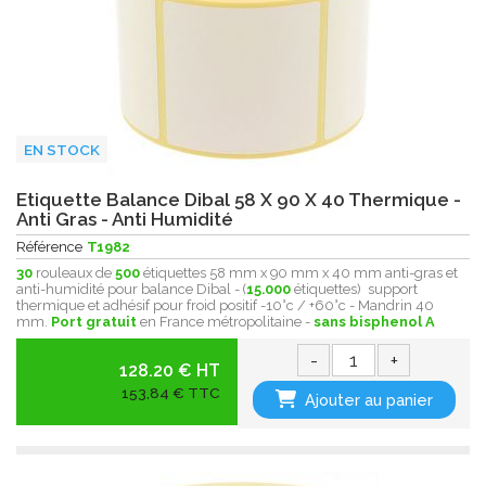
EN STOCK
Etiquette Balance Dibal 58 X 90 X 40 Thermique -
Anti Gras - Anti Humidité
Référence
T1982
30
rouleaux de
500
étiquettes 58 mm x 90 mm x 40 mm anti-gras et
anti-humidité pour balance Dibal - (
15.000
étiquettes) support
thermique et adhésif pour froid positif -10°c / +60°c - Mandrin 40
mm.
Port gratuit
en France métropolitaine -
sans bisphenol A
-
+
128.20 € HT
153,84 € TTC
Ajouter au panier