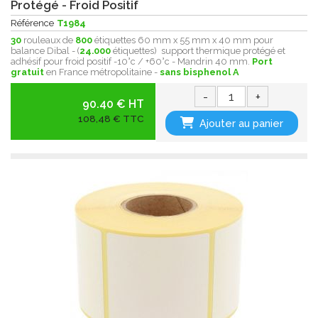
Protégé - Froid Positif
Référence
T1984
30
rouleaux de
800
étiquettes 60 mm x 55 mm x 40 mm pour
balance Dibal - (
24.000
étiquettes) support thermique protégé et
adhésif pour froid positif -10°c / +60°c - Mandrin 40 mm.
Port
gratuit
en France métropolitaine -
sans bisphenol A
-
+
90.40 € HT
108,48 € TTC
Ajouter au panier