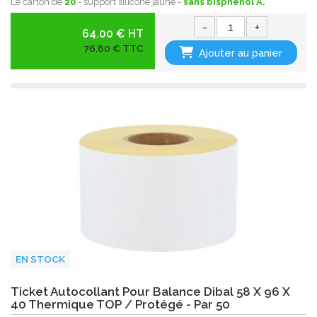
Le carton de
20
- support siliconé jaune -
sans bisphenol A.
-
+
64.00 € HT
76,80 € TTC
Ajouter au panier
EN STOCK
Ticket Autocollant Pour Balance Dibal 58 X 96 X
40 Thermique TOP / Protégé - Par 50