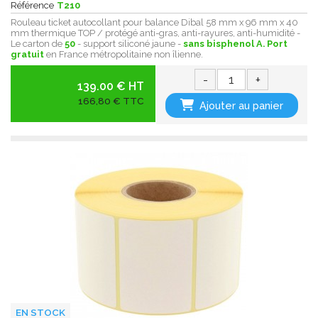
Référence
T210
Rouleau ticket autocollant pour balance Dibal 58 mm x 96 mm x 40
mm thermique TOP / protégé anti-gras, anti-rayures, anti-humidité -
Le carton de
50
- support siliconé jaune -
sans bisphenol A.
Port
gratuit
en France métropolitaine non îlienne.
-
+
139.00 € HT
166,80 € TTC
Ajouter au panier
EN STOCK