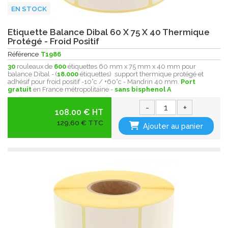
EN STOCK
Etiquette Balance Dibal 60 X 75 X 40 Thermique
Protégé - Froid Positif
Référence
T1986
30
rouleaux de
600
étiquettes 60 mm x 75 mm x 40 mm pour
balance Dibal - (
18.000
étiquettes) support thermique protégé et
adhésif pour froid positif -10°c / +60°c - Mandrin 40 mm.
Port
gratuit
en France métropolitaine -
sans bisphenol A
-
+
108.00 € HT
129,60 € TTC
Ajouter au panier