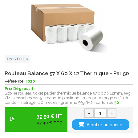
EN STOCK
Rouleau Balance 57 X 60 X 12 Thermique - Par 50
Référence
T020
Prix Dégressif
Bobine rouleau ticket papier thermique balance 57 x 60 x 12mm, 55g
/M2, ensachés par 5 - mandrin plastique - marqueur rouge de fin de
bande - métrage : 40 mètres - gramme 55g/M2 - carton de
50
-
+
39.50 € HT
47,40 € TTC
Ajouter au panier