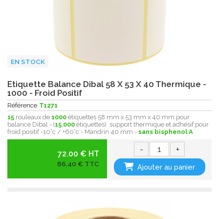
EN STOCK
Etiquette Balance Dibal 58 X 53 X 40 Thermique -
1000 - Froid Positif
Référence
T1271
15
rouleaux de
1000
étiquettes 58 mm x 53 mm x 40 mm pour
balance Dibal - (
15.000
étiquettes) support thermique et adhésif pour
froid positif -10°c / +60°c - Mandrin 40 mm -
sans bisphenol A
-
+
72.00 € HT
86,40 € TTC
Ajouter au panier