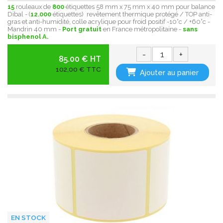
15
rouleaux de
800
étiquettes 58 mm x 75 mm x 40 mm pour balance
Dibal - (
12.000
étiquettes) revêtement thermique protégé / TOP anti-
gras et anti-humidité, colle acrylique pour froid positif -10°c / +60°c -
Mandrin 40 mm -
Port gratuit
en France métropolitaine -
sans
bisphenol A.
-
+
85.00 € HT
102,00 € TTC
Ajouter au panier
EN STOCK