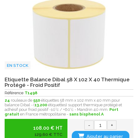
EN STOCK
Etiquette Balance Dibal 58 X 102 X 40 Thermique
Protégé - Froid Positif
Référence
T1498
24
rouleaux de
550
étiquettes 58 mm x 102 mm x 40 mm pour
balance Dibal - (
13.200
étiquettes) support thermique protégé et
adhésif pour froid positif -10°c / +60°c - Mandrin 40 mm.
Port
gratuit
en France métropolitaine -
sans bisphenol A
-
+
108.00 € HT
129,60 € TTC
Ajouter au panier