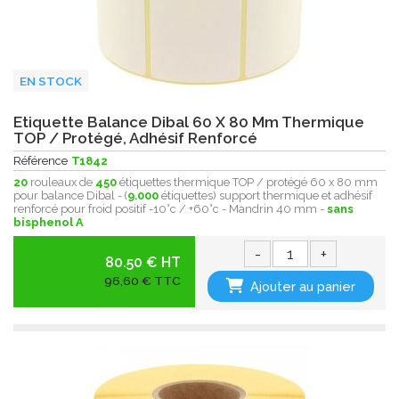
EN STOCK
Etiquette Balance Dibal 60 X 80 Mm Thermique
TOP / Protégé, Adhésif Renforcé
Référence
T1842
20
rouleaux de
450
étiquettes thermique TOP / protégé 60 x 80 mm
pour balance Dibal - (
9.000
étiquettes) support thermique et adhésif
renforcé pour froid positif -10°c / +60°c - Mandrin 40 mm -
sans
bisphenol A
-
+
80.50 € HT
96,60 € TTC
Ajouter au panier