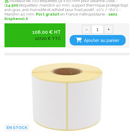
35
rouleaux de 700 étiquettes 58 x 60 mm pour balance Dibal -
(
24.500
étiquettes), mandrin 40 mm, support thermique protégé (top)
anti-gras, anti-humidité et adhésif pour froid positif -10°c / +60°c -
Mandrin 40 mm.
Port gratuit
en France métropolitaine -
sans
bisphenol A
-
+
106.00 € HT
127,20 € TTC
Ajouter au panier
EN STOCK