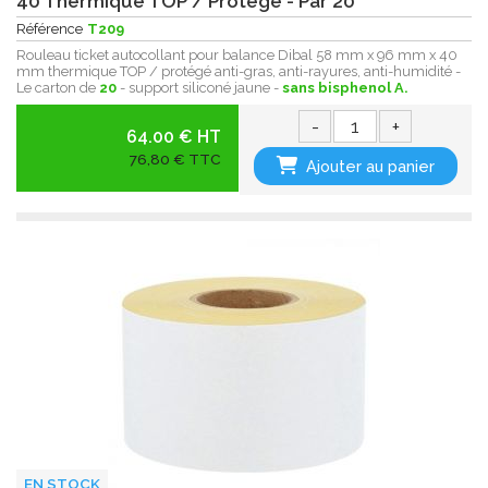
40 Thermique TOP / Protégé - Par 20
Référence
T209
Rouleau ticket autocollant pour balance Dibal 58 mm x 96 mm x 40
mm thermique TOP / protégé anti-gras, anti-rayures, anti-humidité -
Le carton de
20
- support siliconé jaune -
sans bisphenol A.
-
+
64.00 € HT
76,80 € TTC
Ajouter au panier
EN STOCK