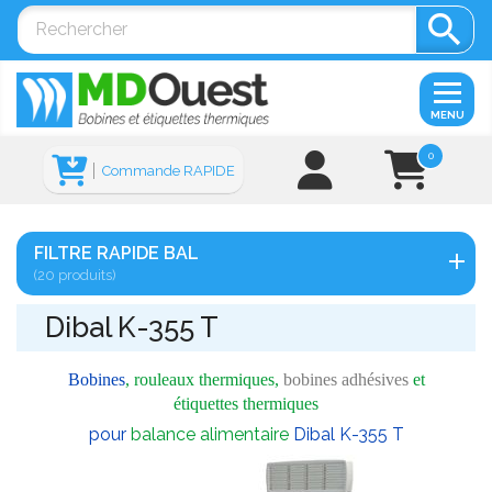

MENU
0
Commande RAPIDE
FILTRE RAPIDE BAL
(20 produits)
Dibal K-355 T
Bobines
, rouleaux thermiques,
bobines adhésives
et
étiquettes thermiques
pour
balance alimentaire
Dibal K-355 T