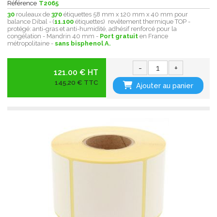
Référence
T2065
30
rouleaux de
370
étiquettes 58 mm x 120 mm x 40 mm pour
balance Dibal - (
11.100
étiquettes) revêtement thermique
TOP -
protégé:
anti-gras et anti-humidité , adhésif renforcé pour la
congélation - Mandrin 40 mm -
Port gratuit
en France
métropolitaine -
sans bisphenol A.
-
+
121.00 € HT
145,20 € TTC
Ajouter au panier