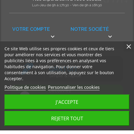
Lun-Jeu de 9h à 17h30 - Ven de 9h à 16h30
VOTRE COMPTE
NOTRE SOCIÉTÉ


Ce site Web utilise ses propres cookies et ceux de tiers
pour améliorer nos services et vous montrer des
publicités liées à vos préférences en analysant vos
Demande de devis
habitudes de navigation. Pour donner votre
GRATUIT
consentement à son utilisation, appuyez sur le bouton
Simple & rapide
Accepter.
Politique de cookies
Personnaliser les cookies
Découvrez
notre BLOG
J'ACCEPTE
Accédez à nos articles
REJETER TOUT
Tous droits réservés, MD Ouest © 2026