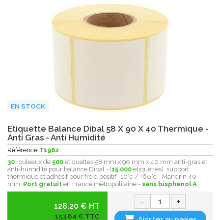
EN STOCK
Etiquette Balance Dibal 58 X 90 X 40 Thermique -
Anti Gras - Anti Humidité
Référence
T1982
30
rouleaux de
500
étiquettes 58 mm x 90 mm x 40 mm anti-gras et
anti-humidité pour balance Dibal - (
15.000
étiquettes) support
thermique et adhésif pour froid positif -10°c / +60°c - Mandrin 40
mm.
Port gratuit
en France métropolitaine -
sans bisphenol A
-
+
128.20 € HT
153,84 € TTC
Ajouter au panier