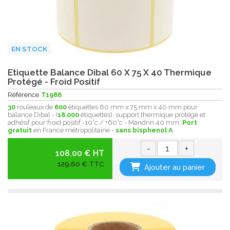
EN STOCK
Etiquette Balance Dibal 60 X 75 X 40 Thermique
Protégé - Froid Positif
Référence
T1986
30
rouleaux de
600
étiquettes 60 mm x 75 mm x 40 mm pour
balance Dibal - (
18.000
étiquettes) support thermique protégé et
adhésif pour froid positif -10°c / +60°c - Mandrin 40 mm.
Port
gratuit
en France métropolitaine -
sans bisphenol A
-
+
108.00 € HT
129,60 € TTC
Ajouter au panier