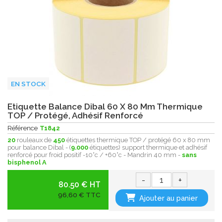
EN STOCK
Etiquette Balance Dibal 60 X 80 Mm Thermique
TOP / Protégé, Adhésif Renforcé
Référence
T1842
20
rouleaux de
450
étiquettes thermique TOP / protégé 60 x 80 mm
pour balance Dibal - (
9.000
étiquettes) support thermique et adhésif
renforcé pour froid positif -10°c / +60°c - Mandrin 40 mm -
sans
bisphenol A
-
+
80.50 € HT
96,60 € TTC
Ajouter au panier