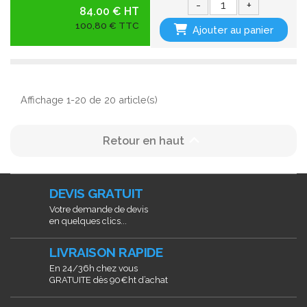
-
+
84.00 € HT
100,80 € TTC
Ajouter au panier
Affichage 1-20 de 20 article(s)

Retour en haut
DEVIS GRATUIT
Votre demande de devis
en quelques clics...
LIVRAISON RAPIDE
En 24/36h chez vous
GRATUITE dès 90€ht d’achat