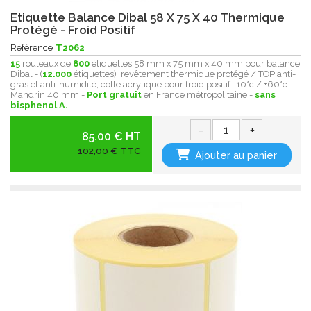
Etiquette Balance Dibal 58 X 75 X 40 Thermique
Protégé - Froid Positif
Référence
T2062
15
rouleaux de
800
étiquettes 58 mm x 75 mm x 40 mm pour balance
Dibal - (
12.000
étiquettes) revêtement thermique protégé / TOP anti-
gras et anti-humidité, colle acrylique pour froid positif -10°c / +60°c -
Mandrin 40 mm -
Port gratuit
en France métropolitaine -
sans
bisphenol A.
-
+
85.00 € HT
102,00 € TTC
Ajouter au panier