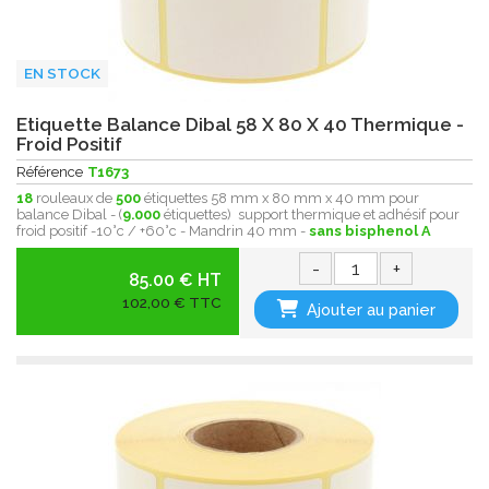
EN STOCK
Etiquette Balance Dibal 58 X 80 X 40 Thermique -
Froid Positif
Référence
T1673
18
rouleaux de
500
étiquettes 58 mm x 80 mm x 40 mm pour
balance Dibal - (
9.000
étiquettes) support thermique et adhésif pour
froid positif -10°c / +60°c - Mandrin 40 mm -
sans bisphenol A
-
+
85.00 € HT
102,00 € TTC
Ajouter au panier