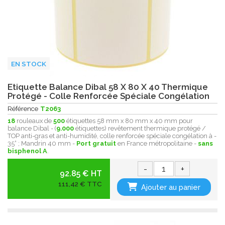
EN STOCK
Etiquette Balance Dibal 58 X 80 X 40 Thermique
Protégé - Colle Renforcée Spéciale Congélation
Référence
T2063
18
rouleaux de
500
étiquettes 58 mm x 80 mm x 40 mm pour
balance Dibal - (
9.000
étiquettes) revêtement thermique protégé /
TOP anti-gras et anti-humidité, colle renforcée spéciale congélation à -
35° ; Mandrin 40 mm -
Port gratuit
en France métropolitaine -
sans
bisphenol A
.
-
+
92.85 € HT
111,42 € TTC
Ajouter au panier