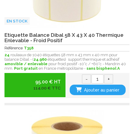
EN STOCK
Etiquette Balance Dibal 58 X 43 X 40 Thermique
Enlevable - Froid Positif
Référence
T358
24
rouleaux de 1040 étiquettes 58 mm x 43 mm x 40 mm pour
balance Dibal - (
24.960
étiquettes) support thermique et adhésif
amovible / enlevable
pour froid positif -10°c / +60°c - Mandrin 40
mm.
Port gratuit
en France métropolitaine -
sans bisphenol A
-
+
95.00 € HT
114,00 € TTC
Ajouter au panier