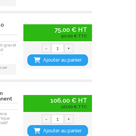
40
75.00 € HT
é
90,00 € TTC
i-gras et
-
+
es)
 -
Ajouter au panier
s par
Mm
anent
106.00 € HT
127,20 € TTC
ecia
-
+
mique
sitif
Ajouter au panier