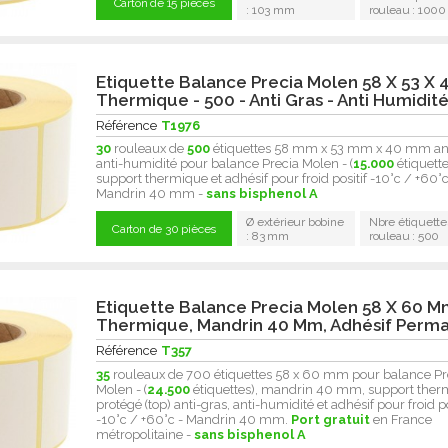
Carton de 15 pièces
: 103 mm
rouleau : 1000
Etiquette Balance Precia Molen 58 X 53 X 
Thermique - 500 - Anti Gras - Anti Humidit
Référence
T1976
30
rouleaux de
500
étiquettes 58 mm x 53 mm x 40 mm ant
anti-humidité pour balance Precia Molen - (
15.000
étiquett
support thermique et adhésif pour froid positif -10°c / +60°c
Mandrin 40 mm -
sans bisphenol A
Ø extérieur bobine
Nbre étiquette
Carton de 30 pièces
: 83 mm
rouleau : 500
Etiquette Balance Precia Molen 58 X 60 
Thermique, Mandrin 40 Mm, Adhésif Perm
Référence
T357
35
rouleaux de 700 étiquettes 58 x 60 mm pour balance Pr
Molen - (
24.500
étiquettes), mandrin 40 mm, support ther
protégé (top) anti-gras, anti-humidité et adhésif pour froid po
-10°c / +60°c - Mandrin 40 mm.
Port gratuit
en France
métropolitaine -
sans bisphenol A