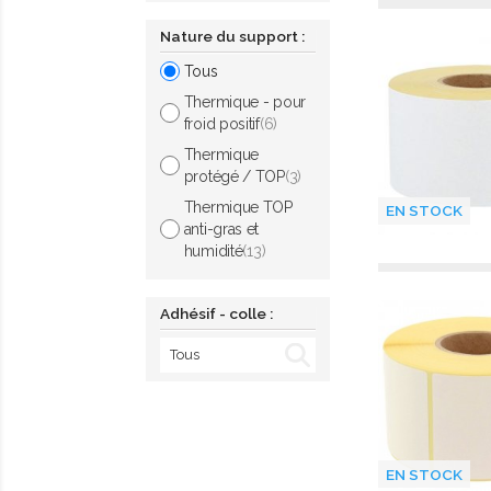
Nature du support :
Tous
Thermique - pour
froid positif
(6)
Thermique
protégé / TOP
(3)
Thermique TOP
EN STOCK
anti-gras et
humidité
(13)
Adhésif - colle :
EN STOCK