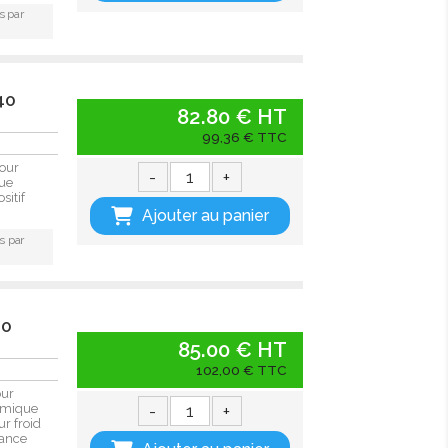
s par
40
82.80 € HT
99,36 € TTC
our
-
+
que
sitif
Ajouter au panier
s par
40
85.00 € HT
102,00 € TTC
our
-
+
rmique
ur froid
ance