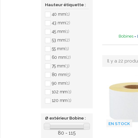
Hauteur étiquette :
40 mm
(1)
43 mm
(2)
45 mm
(1)
Bobines
= 
53 mm
(2)
55 mm
(1)
60 mm
(2)
Il y a 22 produi
75 mm
(3)
80 mm
(5)
90 mm
(1)
102 mm
(1)
120 mm
(1)
Ø extérieur Bobine :
EN STOCK
80 - 115