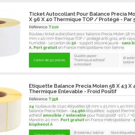
Ticket Autocollant Pour Balance Precia M
X 96 X 40 Thermique TOP / Protégé - Par 
Référence
T210
Rouleau ticket autocollant pour balance Precia Molen 58 
mm x 40 mm thermique TOP / protégé anti-gras, anti-rayur
humidité - Le carton de
50
- support siliconé jaune -
sans b
A.
Port gratuit
en France métropolitaine non îlienne.
Qualité papier :
Ø extér
Carton de 50 pièces
Thermique adhésif
bobine
autocollant
Etiquette Balance Precia Molen 58 X 43 X 
Thermique Enlevable - Froid Positif
Référence
T358
24
rouleaux de 1040 étiquettes 58 mm x 43 mm x 40 mm 
balance Precia Molen - (
24.960
étiquettes) support thermi
adhésif
amovible / enlevable
pour froid positif -10°c / +6
Mandrin 40 mm.
Port gratuit
en France métropolitaine -
bisphenol A
Ø extérieur bobine
Nbre étiquette
Carton de 24 pièces