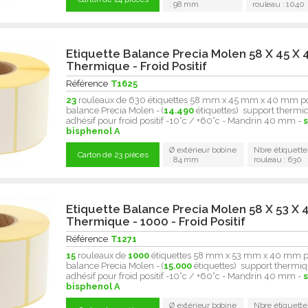
: 98 mm
rouleau : 1040
Etiquette Balance Precia Molen 58 X 45 X 
Thermique - Froid Positif
Référence
T1625
23
rouleaux de 630 étiquettes 58 mm x 45 mm x 40 mm p
balance Precia Molen - (
14.490
étiquettes) support thermi
adhésif pour froid positif -10°c / +60°c - Mandrin 40 mm -
bisphenol A
Ø extérieur bobine
Nbre étiquette
Carton de 23 pièces
: 84 mm
rouleau : 630
Etiquette Balance Precia Molen 58 X 53 X 
Thermique - 1000 - Froid Positif
Référence
T1271
15
rouleaux de
1000
étiquettes 58 mm x 53 mm x 40 mm 
balance Precia Molen - (
15.000
étiquettes) support thermiq
adhésif pour froid positif -10°c / +60°c - Mandrin 40 mm -
bisphenol A
Ø extérieur bobine
Nbre étiquette