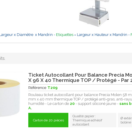
Largeur x Diamètre x Mandrin -
Etiquettes
= Largeur x Hauteur x Mandrin -
ts.
Ticket Autocollant Pour Balance Precia M
X 96 X 40 Thermique TOP / Protégé - Par 
Référence
T209
Rouleau ticket autocollant pour balance Precia Molen 58 
mm x 40 mm thermique TOP / protégé anti-gras, anti-rayur
humidité - Le carton de
20
- support siliconé jaune -
sans 
A.
Qualité papier :
Ø extér
Carton de 20 pièces
Thermique adhésif
bobine
autocollant