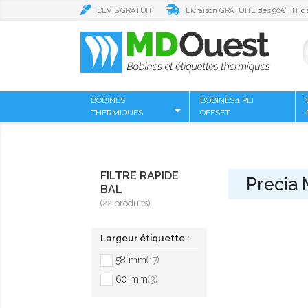
DEVIS GRATUIT
Livraison GRATUITE dès 90€ HT d’
BOBINES
BOBINES 1 PLI
THERMIQUES
OFFSET
FILTRE RAPIDE
Precia 
BAL
(22 produits)
Largeur étiquette :
58 mm
(17)
60 mm
(3)