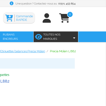
Une question ? Contactez-nous au
0971 453 854
0
Commande
RAPIDE
RUBANS
TOUTES NOS
ENCREURS
MARQUES
Etiquettes balances Precia Molen
Precia Molen L882
quettes
 L882