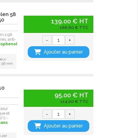
olen 58
50
139.00 € HT
166,80 € TTC
mm x 96
-
+
es, anti-
isphenol
Ajouter au panier
ieur
 : 96 mm
40
95.00 € HT
114,00 € TTC
pour
-
+
que et
0°c -
sans
Ajouter au panier
s par