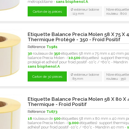
métropolitaine -
sans bisphenol A
.
Ø extérieur bobine
Nbre étiquette
Carton de 15 pièces
: 113 mm
rouleau : 800
Etiquette Balance Precia Molen 58 X 75 X 
Thermique Protégé - 350 - Froid Positif
Référence
T1981
30
rouleaux de
350
étiquettes 58 mm x 75 mm x 40 mm po
balance Precia Molen - (
10.500
étiquettes) support thermi
protégé et adhésif pour froid positif -10°c / +60°c - Mandr
sans bisphenol A
Ø extérieur bobine
Nbre étiquette
Carton de 30 pièces
: 85 mm
rouleau : 350
Etiquette Balance Precia Molen 58 X 80 X 
Thermique - Froid Positif
Référence
T1673
18
rouleaux de
500
étiquettes 58 mm x 80 mm x 40 mm p
balance Precia Molen - (
9.000
étiquettes) support thermiqu
adhésif pour froid positif -10°c / +60°c - Mandrin 40 mm -