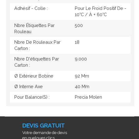
Adhésif - Colle :
Pour Le Froid Positif De -
10°c / À + 60°c
Nbre Étiquettes Par
500
Rouleau
Nbre De Rouleaux Par
18
Carton :
Nbre D'étiquettes Par
9.000
Carton :
Ø Extérieur Bobine
92 Mm
Ø Interne Axe
40 Mm
Pour Balance(s) :
Precia Molen
DEVIS GRATUIT
Votre demande de devis
en quelques clics...