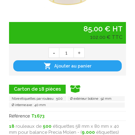
85.00 € HT
102,00 € TTC

Ajouter au panier
Carton de 18 pièces
Nbre étiquettes par rouleau : 500
Ø extérieur bobine : 92 mm
Ø interne axe : 40 mm
Référence
T1673
18
rouleaux de
500
étiquettes 58 mm x 80 mm x 40
mm pour balance Precia Molen - (
9.000
étiquettes)