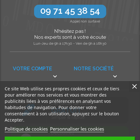
09 71 45 38 54
Appel non surtaxé
N’hésitez pas !
Nos experts sont à votre écoute
Lun-Jeu de 9h à 17h30 - Ven de 9h à 16h30
VOTRE COMPTE
NOTRE SOCIÉTÉ


Ce site Web utilise ses propres cookies et ceux de tiers
pour améliorer nos services et vous montrer des
publicités liées à vos préférences en analysant vos
Demande de devis
habitudes de navigation. Pour donner votre
GRATUIT
consentement à son utilisation, appuyez sur le bouton
Simple & rapide
Accepter.
Politique de cookies
Personnaliser les cookies
Découvrez