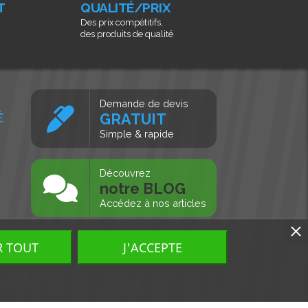
T
QUALITÉ/PRIX
Des prix compétitifs,
des produits de qualité
Demande de devis
É
GRATUIT
Simple & rapide
s
Découvrez
notre BLOG
Accédez à nos articles
R TOUT
J'ACCEPTE