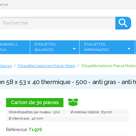
achat

BOBINES 2
ÉTIQUETTES
ÉTIQUETTES
PLIS
BALANCES
IMPRIMANTES
alances
Etiquettes balances Precia Molen
Etiquette balance Precia Molen 
 58 x 53 x 40 thermique - 500 - anti gras - anti 
Carton de 30 pièces
Nbre étiquettes par rouleau : 500
Ø extérieur bobine : 83 mm
Ø interne axe : 40 mm
Référence
T1976