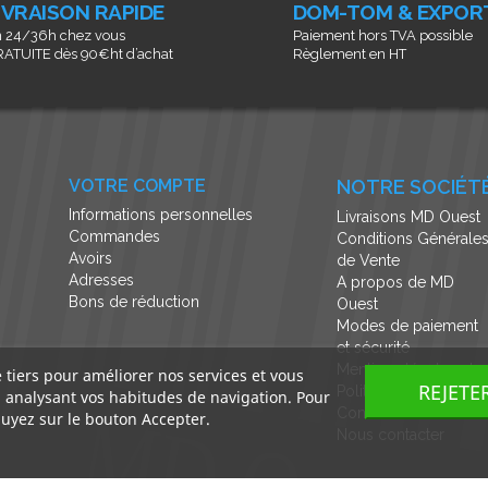
IVRAISON RAPIDE
DOM-TOM & EXPOR
 24/36h chez vous
Paiement hors TVA possible
ATUITE dès 90€ht d’achat
Règlement en HT
VOTRE COMPTE
NOTRE SOCIÉT
Informations personnelles
Livraisons MD Ouest
Commandes
Conditions Générale
Avoirs
de Vente
Adresses
A propos de MD
Bons de réduction
Ouest
Modes de paiement
et sécurité
Mentions légales et
e tiers pour améliorer nos services et vous
REJETE
Politique de
n analysant vos habitudes de navigation. Pour
Confidentialité
uyez sur le bouton Accepter.
Nous contacter