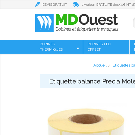
DEVIS GRATUIT
Livraison GRATUITE dès 90€ HT d’
BOBINES
BOBINES 1 PLI
THERMIQUES
OFFSET
Accueil
Etiquettes b
Etiquette balance Precia Molen