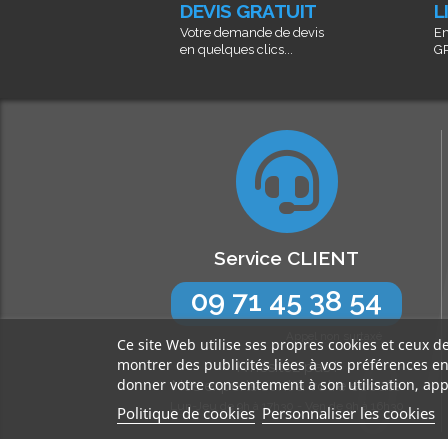
DEVIS GRATUIT
L
Votre demande de devis
En
en quelques clics...
GR
Service CLIENT
09 71 45 38 54
Appel non surtaxé
Ce site Web utilise ses propres cookies et ceux d
montrer des publicités liées à vos préférences e
N’hésitez pas !
donner votre consentement à son utilisation, app
Nos experts sont à votre écoute
Lun-Jeu de 9h à 17h30 - Ven de 9h à 16h30
Politique de cookies
Personnaliser les cookies