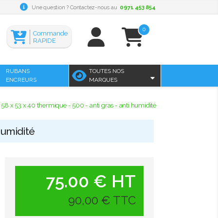
Une question ? Contactez-nous au
0971 453 854
0
Commande
RAPIDE
RUBANS
TOUTES NOS
ENCREURS
MARQUES
58 x 53 x 40 thermique - 500 - anti gras - anti humidité
humidité
75.00 € HT
90,00 € TTC