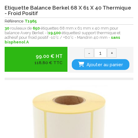
Etiquette Balance Berkel 68 X 61 X 40 Thermique
- Froid Positif
Référence
T1965
30
rouleaux de
650
étiquettes 68 mm x 61 mm x 40 mm pour
balance Avery Berkel - (
19.500
étiquettes) support thermique et
adhésif pour froid positif -10°c / +60°c - Mandrin 40 mm -
sans
bisphenol A
-
+
99.00 € HT
118,80 € TTC
Ajouter au panier