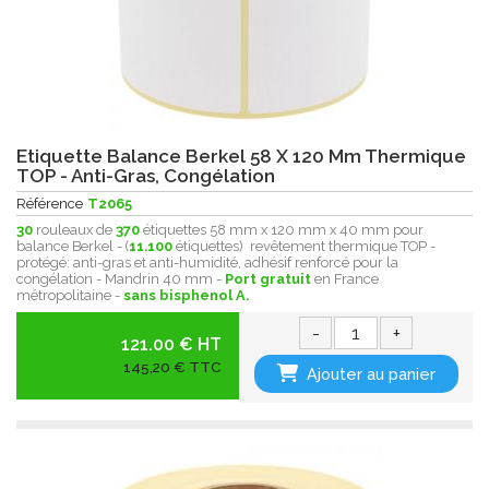
Etiquette Balance Berkel 58 X 120 Mm Thermique
TOP - Anti-Gras, Congélation
Référence
T2065
30
rouleaux de
370
étiquettes 58 mm x 120 mm x 40 mm pour
balance Berkel - (
11.100
étiquettes) revêtement thermique
TOP -
protégé:
anti-gras et anti-humidité , adhésif renforcé pour la
congélation - Mandrin 40 mm -
Port gratuit
en France
métropolitaine -
sans bisphenol A.
-
+
121.00 € HT
145,20 € TTC
Ajouter au panier