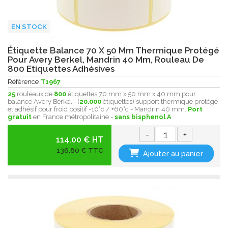
EN STOCK
Étiquette Balance 70 X 50 Mm Thermique Protégé
Pour Avery Berkel, Mandrin 40 Mm, Rouleau De
800 Etiquettes Adhésives
Référence
T1967
25
rouleaux de
800
étiquettes 70 mm x 50 mm x 40 mm pour
balance Avery Berkel - (
20.000
étiquettes) support thermique protégé
et adhésif pour froid positif -10°c / +60°c - Mandrin 40 mm.
Port
gratuit
en France métropolitaine -
sans bisphenol A
-
+
114.00 € HT
136,80 € TTC
Ajouter au panier