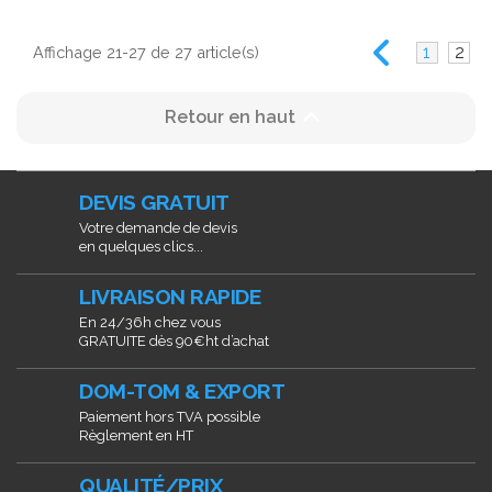
1
2
Affichage 21-27 de 27 article(s)

Retour en haut
DEVIS GRATUIT
Votre demande de devis
en quelques clics...
LIVRAISON RAPIDE
En 24/36h chez vous
GRATUITE dès 90€ht d’achat
DOM-TOM & EXPORT
Paiement hors TVA possible
Règlement en HT
QUALITÉ/PRIX