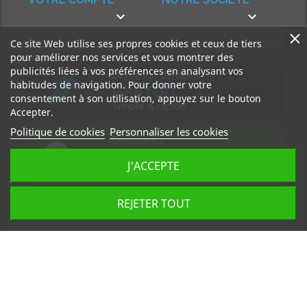


Ce site Web utilise ses propres cookies et ceux de tiers
pour améliorer nos services et vous montrer des
publicités liées à vos préférences en analysant vos
Demande de devis
habitudes de navigation. Pour donner votre
GRATUIT
consentement à son utilisation, appuyez sur le bouton
Simple & rapide
Accepter.
Politique de cookies
Personnaliser les cookies
Découvrez
notre BLOG
J'ACCEPTE
Accédez à nos articles
REJETER TOUT
Tous droits réservés, MD Ouest © 2026