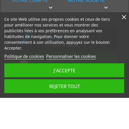
VOTRE COMPTE
NOTRE SOCIÉTÉ


Ce site Web utilise ses propres cookies et ceux de tiers
pour améliorer nos services et vous montrer des
publicités liées à vos préférences en analysant vos
Demande de devis
habitudes de navigation. Pour donner votre
GRATUIT
consentement à son utilisation, appuyez sur le bouton
Simple & rapide
Accepter.
Politique de cookies
Personnaliser les cookies
Découvrez
notre BLOG
J'ACCEPTE
Accédez à nos articles
REJETER TOUT
Tous droits réservés, MD Ouest © 2026