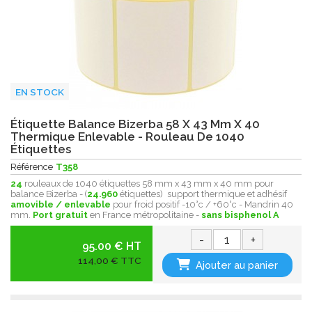
EN STOCK
Étiquette Balance Bizerba 58 X 43 Mm X 40
Thermique Enlevable - Rouleau De 1040
Étiquettes
Référence
T358
24
rouleaux de 1040 étiquettes 58 mm x 43 mm x 40 mm pour
balance Bizerba - (
24.960
étiquettes) support thermique et adhésif
amovible / enlevable
pour froid positif -10°c / +60°c - Mandrin 40
mm.
Port gratuit
en France métropolitaine -
sans bisphenol A
-
+
95.00 € HT
114,00 € TTC
Ajouter au panier