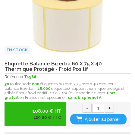
EN STOCK
Etiquette Balance Bizerba 60 X 75 X 40
Thermique Protégé - Froid Positif
Référence
T1986
30
rouleaux de
600
étiquettes 60 mm x 75 mm x 40 mm pour
balance Bizerba - (
18.000
étiquettes) support thermique protégé et
adhésif pour froid positif -10°c / +60°c - Mandrin 40 mm.
Port
gratuit
en France métropolitaine -
sans bisphenol A
-
+
108.00 € HT
129,60 € TTC
Ajouter au panier