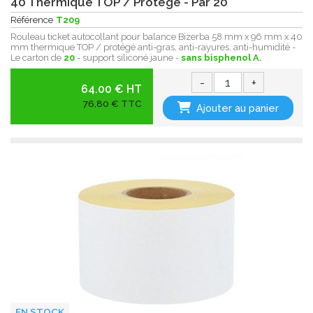
40 Thermique TOP / Protégé - Par 20
Référence
T209
Rouleau ticket autocollant pour balance Bizerba 58 mm x 96 mm x 40
mm thermique TOP / protégé anti-gras, anti-rayures, anti-humidité -
Le carton de
20
- support siliconé jaune -
sans bisphenol A.
-
+
64.00 € HT
76,80 € TTC
Ajouter au panier
EN STOCK