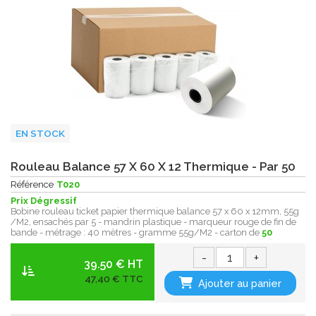
EN STOCK
Rouleau Balance 57 X 60 X 12 Thermique - Par 50
Référence
T020
Prix Dégressif
Bobine rouleau ticket papier thermique balance 57 x 60 x 12mm, 55g
/M2, ensachés par 5 - mandrin plastique - marqueur rouge de fin de
bande - métrage : 40 mètres - gramme 55g/M2 - carton de
50
-
+
39.50 € HT
47,40 € TTC
Ajouter au panier