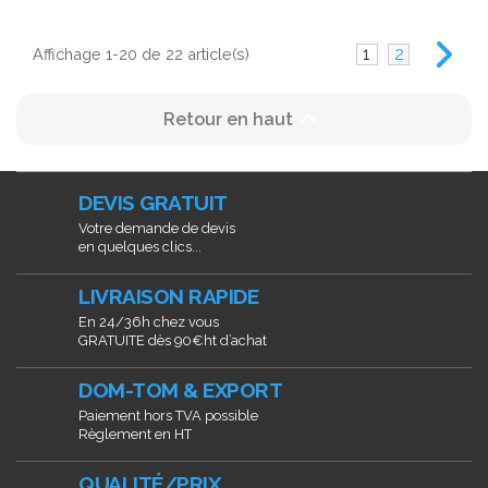
1
2
Affichage 1-20 de 22 article(s)

Retour en haut
DEVIS GRATUIT
Votre demande de devis
en quelques clics...
LIVRAISON RAPIDE
En 24/36h chez vous
GRATUITE dès 90€ht d’achat
DOM-TOM & EXPORT
Paiement hors TVA possible
Règlement en HT
QUALITÉ/PRIX