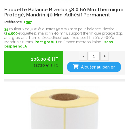
Etiquette Balance Bizerba 58 X 60 Mm Thermique
Protégé, Mandrin 40 Mm, Adhésif Permanent
Référence
T357
35
rouleaux de 700 étiquettes 58 x 60 mm pour balance Bizerba -
(
24.500
étiquettes), mandrin 40 mm, support thermique protégé (top)
anti-gras, anti-humidité et adhésif pour froid positif -10°c / +60°c -
Mandrin 40 mm.
Port gratuit
en France métropolitaine -
sans
bisphenol A
-
+
106.00 € HT
127,20 € TTC
Ajouter au panier