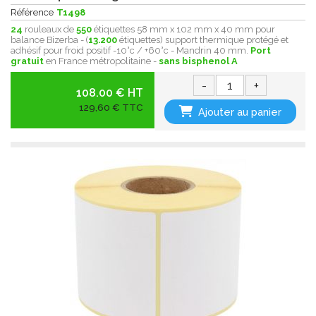
Référence
T1498
24
rouleaux de
550
étiquettes 58 mm x 102 mm x 40 mm pour
balance Bizerba - (
13.200
étiquettes) support thermique protégé et
adhésif pour froid positif -10°c / +60°c - Mandrin 40 mm.
Port
gratuit
en France métropolitaine -
sans bisphenol A
-
+
108.00 € HT
129,60 € TTC
Ajouter au panier