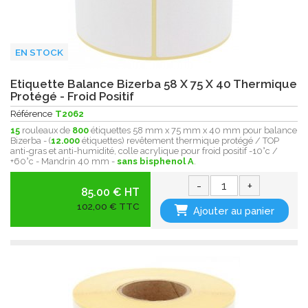
EN STOCK
Etiquette Balance Bizerba 58 X 75 X 40 Thermique
Protégé - Froid Positif
Référence
T2062
15
rouleaux de
800
étiquettes 58 mm x 75 mm x 40 mm pour balance
Bizerba - (
12.000
étiquettes) revêtement thermique protégé / TOP
anti-gras et anti-humidité, colle acrylique pour froid positif -10°c /
+60°c - Mandrin 40 mm -
sans bisphenol A
.
-
+
85.00 € HT
102,00 € TTC
Ajouter au panier