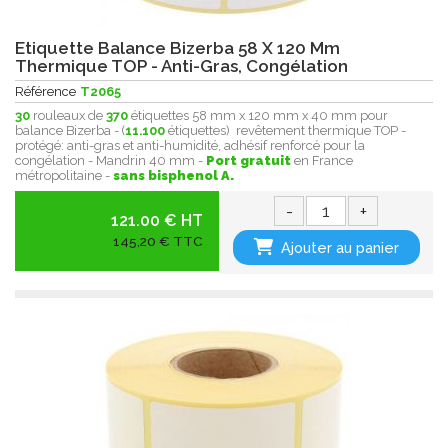
Etiquette Balance Bizerba 58 X 120 Mm
Thermique TOP - Anti-Gras, Congélation
Référence
T2065
30
rouleaux de
370
étiquettes 58 mm x 120 mm x 40 mm pour
balance Bizerba - (
11.100
étiquettes) revêtement thermique TOP -
protégé: anti-gras et anti-humidité , adhésif renforcé pour la
congélation - Mandrin 40 mm -
Port gratuit
en France
métropolitaine -
sans bisphenol A.
-
+
121.00 € HT
145,20 € TTC
Ajouter au panier