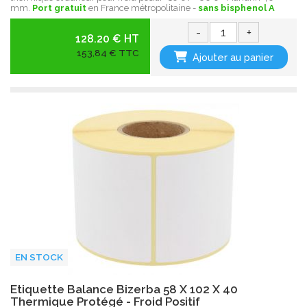
mm.
Port gratuit
en France métropolitaine -
sans bisphenol A
-
+
128.20 € HT
153,84 € TTC
Ajouter au panier
EN STOCK
Etiquette Balance Bizerba 58 X 102 X 40
Thermique Protégé - Froid Positif