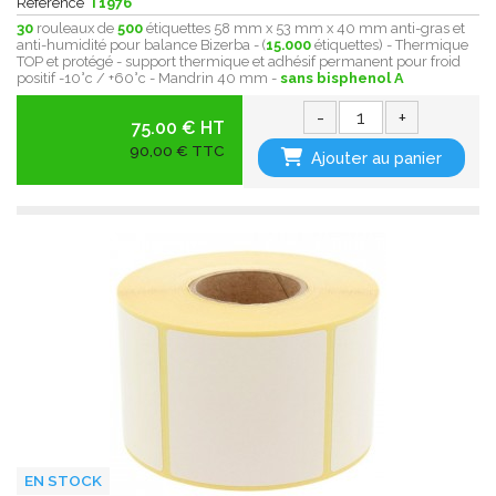
Référence
T1976
30
rouleaux de
500
étiquettes 58 mm x 53 mm x 40 mm anti-gras et
anti-humidité pour balance Bizerba - (
15.000
étiquettes) - Thermique
TOP et protégé - support thermique et adhésif permanent pour froid
positif -10°c / +60°c - Mandrin 40 mm -
sans bisphenol A
-
+
75.00 € HT
90,00 € TTC
Ajouter au panier
EN STOCK