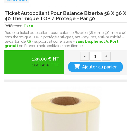
Ticket Autocollant Pour Balance Bizerba 58 X 96 X
40 Thermique TOP / Protégé - Par 50
Référence
T210
Rouleau ticket autocollant pour balance Bizerba 58 mm x 96 mm x 40
mm thermique TOP / protégé anti-gras, anti-rayures, anti-humidité -
Le carton de
50
- support siliconé jaune -
sans bisphenol A.
Port
gratuit
en France métropolitaine non îlienne.
-
+
139.00 € HT
166,80 € TTC
Ajouter au panier