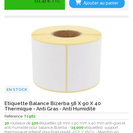
111,42 € TTC
Ajouter au panier
EN STOCK
Etiquette Balance Bizerba 58 X 90 X 40
Thermique - Anti Gras - Anti Humidité
Référence
T1982
30
rouleaux de
500
étiquettes 58 mm x 90 mm x 40 mm anti-gras et
anti-humidité pour balance Bizerba - (
15.000
étiquettes) support
thermique et adhésif pour froid positif -10°c / +60°c - Mandrin 40