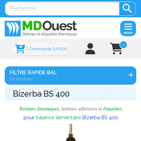

MENU
0
Commande RAPIDE
FILTRE RAPIDE BAL
(22 produits)
Bizerba BS 400
Bobines thermiques,
bobines adhésives et
étiquettes
pour
balance alimentaire
Bizerba BS 400