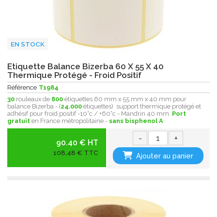
EN STOCK
Etiquette Balance Bizerba 60 X 55 X 40
Thermique Protégé - Froid Positif
Référence
T1984
30
rouleaux de
800
étiquettes 60 mm x 55 mm x 40 mm pour
balance Bizerba - (
24.000
étiquettes) support thermique protégé et
adhésif pour froid positif -10°c / +60°c - Mandrin 40 mm.
Port
gratuit
en France métropolitaine -
sans bisphenol A
-
+
90.40 € HT
108,48 € TTC
Ajouter au panier