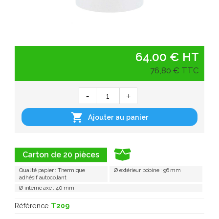
64.00 € HT
76,80 € TTC

Ajouter au panier
Carton de 20 pièces
Qualité papier : Thermique
Ø extérieur bobine : 96 mm
adhésif autocollant
Ø interne axe : 40 mm
Référence
T209