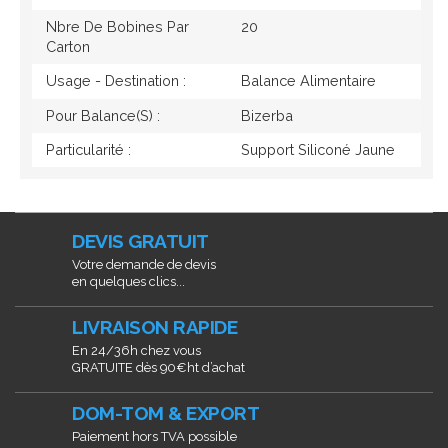
Nbre De Bobines Par
20
Carton
Usage - Destination :
Balance Alimentaire
Pour Balance(s) :
Bizerba
Particularité :
Support Siliconé Jaune
DEVIS GRATUIT
Votre demande de devis
en quelques clics...
LIVRAISON RAPIDE
En 24/36h chez vous
GRATUITE dès 90€ht d’achat
DOM-TOM & EXPORT
Paiement hors TVA possible