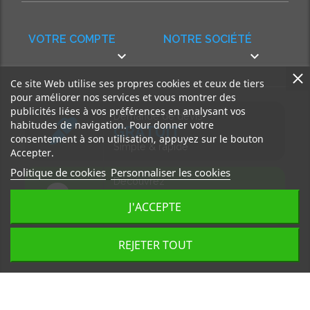
VOTRE COMPTE
NOTRE SOCIÉTÉ


Ce site Web utilise ses propres cookies et ceux de tiers
pour améliorer nos services et vous montrer des
publicités liées à vos préférences en analysant vos
Demande de devis
habitudes de navigation. Pour donner votre
GRATUIT
consentement à son utilisation, appuyez sur le bouton
Simple & rapide
Accepter.
Politique de cookies
Personnaliser les cookies
Découvrez
notre BLOG
J'ACCEPTE
Accédez à nos articles
REJETER TOUT
Tous droits réservés, MD Ouest © 2026