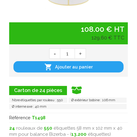
108.00 € HT
129,60 € TTC

Ajouter au panier
Carton de 24 pièces
Nbre étiquettes par rouleau : 550
Ø extérieur bobine : 106 mm
Ø interne axe : 40 mm
Référence
T1498
24
rouleaux de
550
étiquettes 58 mm x 102 mm x 40
mm pour balance Bizerba - (
13.200
étiquettes)