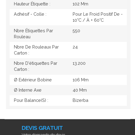
Hauteur Étiquette :
102 Mm
Adhésif - Colle :
Pour Le Froid Positif De -
10°c / À + 60°c
Nbre Étiquettes Par
550
Rouleau
Nbre De Rouleaux Par
24
Carton :
Nbre D'étiquettes Par
13.200
Carton :
Ø Extérieur Bobine
106 Mm
Ø Interne Axe
40 Mm
Pour Balance(s) :
Bizerba
DEVIS GRATUIT
Votre demande de devis