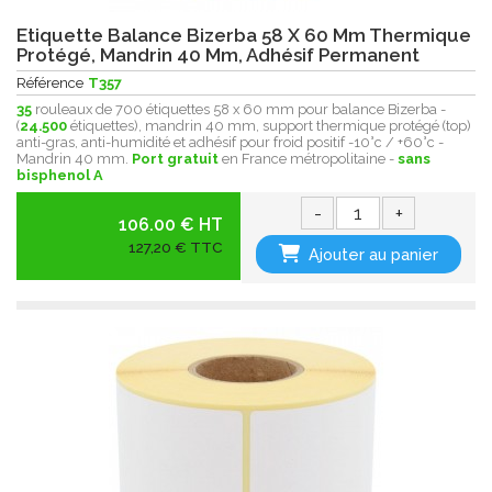
Etiquette Balance Bizerba 58 X 60 Mm Thermique
Protégé, Mandrin 40 Mm, Adhésif Permanent
Référence
T357
35
rouleaux de 700 étiquettes 58 x 60 mm pour balance Bizerba -
(
24.500
étiquettes), mandrin 40 mm, support thermique protégé (top)
anti-gras, anti-humidité et adhésif pour froid positif -10°c / +60°c -
Mandrin 40 mm.
Port gratuit
en France métropolitaine -
sans
bisphenol A
-
+
106.00 € HT
127,20 € TTC
Ajouter au panier