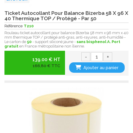
Ticket Autocollant Pour Balance Bizerba 58 X 96 X
40 Thermique TOP / Protégé - Par 50
Référence
T210
Rouleau ticket autocollant pour balance Bizerba 58 mm x 96 mm x 40
mm thermique TOP / protégé anti-gras, anti-rayures, anti-humidité -
Le carton de
50
- support siliconé jaune -
sans bisphenol A.
Port
gratuit
en France métropolitaine non îlienne.
-
+
139.00 € HT
166,80 € TTC
Ajouter au panier