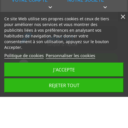
VOTRE COMPTE
NOTRE SOCIÉTÉ


Ce site Web utilise ses propres cookies et ceux de tiers
pour améliorer nos services et vous montrer des
publicités liées à vos préférences en analysant vos
Demande de devis
habitudes de navigation. Pour donner votre
GRATUIT
consentement à son utilisation, appuyez sur le bouton
Simple & rapide
Accepter.
Politique de cookies
Personnaliser les cookies
Découvrez
notre BLOG
J'ACCEPTE
Accédez à nos articles
REJETER TOUT
Tous droits réservés, MD Ouest © 2026