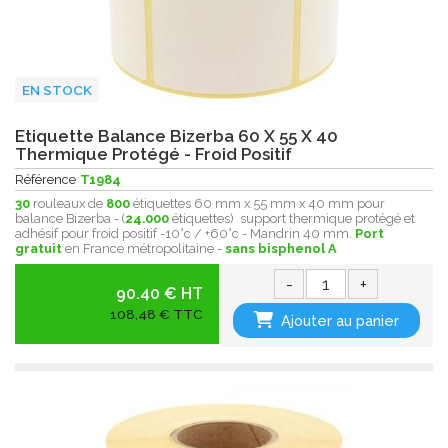
EN STOCK
Etiquette Balance Bizerba 60 X 55 X 40
Thermique Protégé - Froid Positif
Référence
T1984
30
rouleaux de
800
étiquettes 60 mm x 55 mm x 40 mm pour
balance Bizerba - (
24.000
étiquettes) support thermique protégé et
adhésif pour froid positif -10°c / +60°c - Mandrin 40 mm.
Port
gratuit
en France métropolitaine -
sans bisphenol A
-
+
90.40 € HT
108,48 € TTC
Ajouter au panier