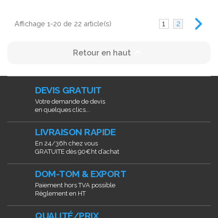
1
2
Affichage 1-20 de 22 article(s)

Retour en haut
DEVIS GRATUIT
Votre demande de devis
en quelques clics...
LIVRAISON RAPIDE
En 24/36h chez vous
GRATUITE dès 90€ht d’achat
DOM-TOM & EXPORT
Paiement hors TVA possible
Règlement en HT
QUALITÉ/PRIX