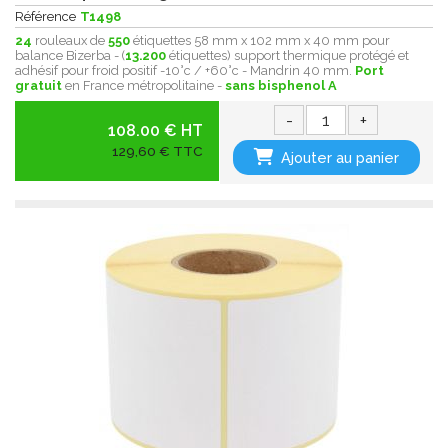
Référence
T1498
24
rouleaux de
550
étiquettes 58 mm x 102 mm x 40 mm pour
balance Bizerba - (
13.200
étiquettes) support thermique protégé et
adhésif pour froid positif -10°c / +60°c - Mandrin 40 mm.
Port
gratuit
en France métropolitaine -
sans bisphenol A
-
+
108.00 € HT
129,60 € TTC
Ajouter au panier