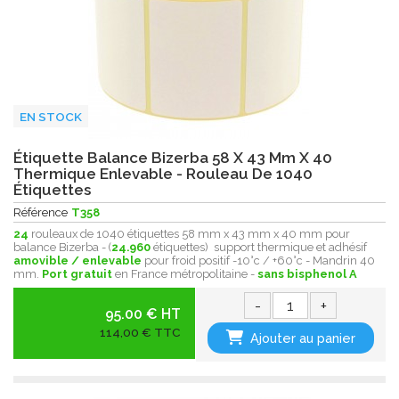
EN STOCK
Étiquette Balance Bizerba 58 X 43 Mm X 40
Thermique Enlevable - Rouleau De 1040
Étiquettes
Référence
T358
24
rouleaux de 1040 étiquettes 58 mm x 43 mm x 40 mm pour
balance Bizerba - (
24.960
étiquettes) support thermique et adhésif
amovible / enlevable
pour froid positif -10°c / +60°c - Mandrin 40
mm.
Port gratuit
en France métropolitaine -
sans bisphenol A
-
+
95.00 € HT
114,00 € TTC
Ajouter au panier