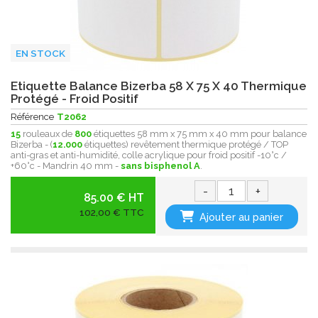
EN STOCK
Etiquette Balance Bizerba 58 X 75 X 40 Thermique
Protégé - Froid Positif
Référence
T2062
15
rouleaux de
800
étiquettes 58 mm x 75 mm x 40 mm pour balance
Bizerba - (
12.000
étiquettes) revêtement thermique protégé / TOP
anti-gras et anti-humidité, colle acrylique pour froid positif -10°c /
+60°c - Mandrin 40 mm -
sans bisphenol A
.
-
+
85.00 € HT
102,00 € TTC
Ajouter au panier