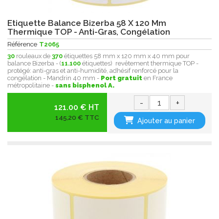
Etiquette Balance Bizerba 58 X 120 Mm
Thermique TOP - Anti-Gras, Congélation
Référence
T2065
30
rouleaux de
370
étiquettes 58 mm x 120 mm x 40 mm pour
balance Bizerba - (
11.100
étiquettes) revêtement thermique TOP -
protégé: anti-gras et anti-humidité , adhésif renforcé pour la
congélation - Mandrin 40 mm -
Port gratuit
en France
métropolitaine -
sans bisphenol A.
-
+
121.00 € HT
145,20 € TTC
Ajouter au panier