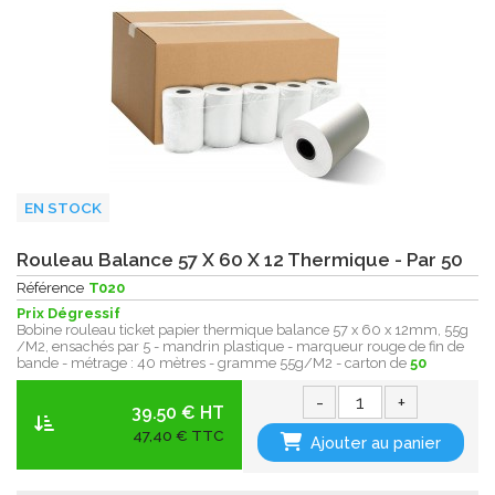
EN STOCK
Rouleau Balance 57 X 60 X 12 Thermique - Par 50
Référence
T020
Prix Dégressif
Bobine rouleau ticket papier thermique balance 57 x 60 x 12mm, 55g
/M2, ensachés par 5 - mandrin plastique - marqueur rouge de fin de
bande - métrage : 40 mètres - gramme 55g/M2 - carton de
50
-
+
39.50 € HT
47,40 € TTC
Ajouter au panier