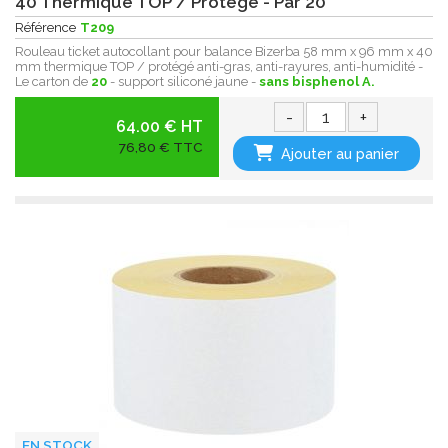
40 Thermique TOP / Protégé - Par 20
Référence
T209
Rouleau ticket autocollant pour balance Bizerba 58 mm x 96 mm x 40
mm thermique TOP / protégé anti-gras, anti-rayures, anti-humidité -
Le carton de
20
- support siliconé jaune -
sans bisphenol A.
-
+
64.00 € HT
76,80 € TTC
Ajouter au panier
EN STOCK