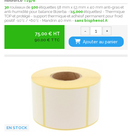
Référence
T1976
30
rouleaux de
500
étiquettes 58 mm x 53 mm x 40 mm anti-gras et
anti-humidité pour balance Bizerba - (
15.000
étiquettes) - Thermique
TOP et protégé - support thermique et adhésif permanent pour froid
positif -10°c / +60°c - Mandrin 40 mm -
sans bisphenol A
-
+
75.00 € HT
90,00 € TTC
Ajouter au panier
EN STOCK