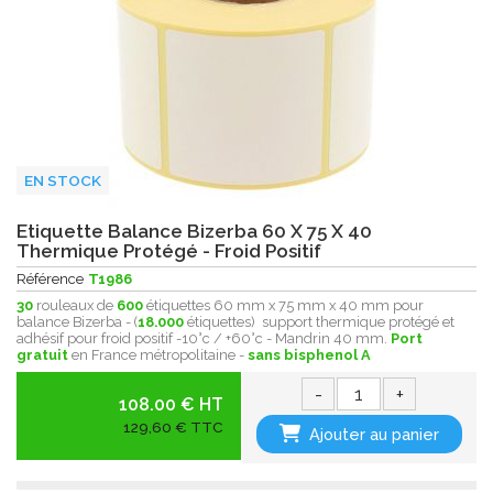
EN STOCK
Etiquette Balance Bizerba 60 X 75 X 40
Thermique Protégé - Froid Positif
Référence
T1986
30
rouleaux de
600
étiquettes 60 mm x 75 mm x 40 mm pour
balance Bizerba - (
18.000
étiquettes) support thermique protégé et
adhésif pour froid positif -10°c / +60°c - Mandrin 40 mm.
Port
gratuit
en France métropolitaine -
sans bisphenol A
-
+
108.00 € HT
129,60 € TTC
Ajouter au panier