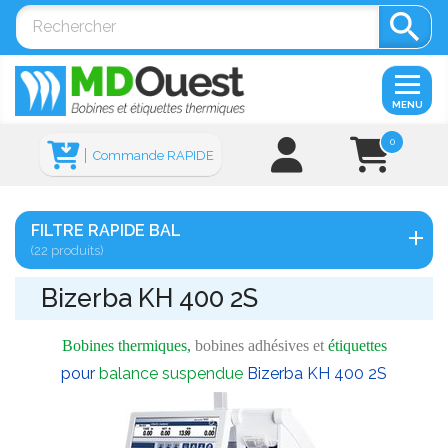

MENU
0
Commande RAPIDE
FILTRE RAPIDE BAL
(22 produits)
Bizerba KH 400 2S
Bobines thermiques,
bobines adhésives et
étiquettes
pour
balance suspendue
Bizerba KH 400 2S