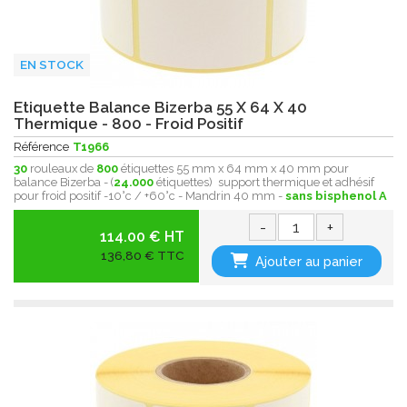
EN STOCK
Etiquette Balance Bizerba 55 X 64 X 40
Thermique - 800 - Froid Positif
Référence
T1966
30
rouleaux de
800
étiquettes 55 mm x 64 mm x 40 mm pour
balance Bizerba - (
24.000
étiquettes) support thermique et adhésif
pour froid positif -10°c / +60°c - Mandrin 40 mm -
sans bisphenol A
-
+
114.00 € HT
136,80 € TTC
Ajouter au panier