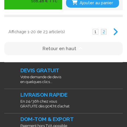
108,48 € TTC
Ajouter au panier
1
2
Affichage 1-20 de 23 article(s)

Retour en haut
DEVIS GRATUIT
Votre demande de devis
en quelques clics...
LIVRAISON RAPIDE
En 24/36h chez vous
GRATUITE dès 90€ht d’achat
DOM-TOM & EXPORT
Paiement hors TVA possible