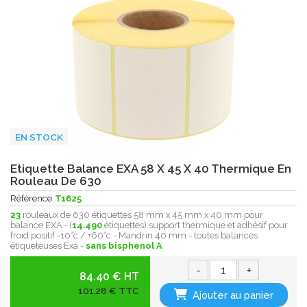
EN STOCK
Etiquette Balance EXA 58 X 45 X 40 Thermique En
Rouleau De 630
Référence
T1625
23
rouleaux de 630 étiquettes 58 mm x 45 mm x 40 mm pour
balance EXA - (
14.490
étiquettes) support thermique et adhésif pour
froid positif -10°c / +60°c - Mandrin 40 mm - toutes balances
étiqueteuses Exa -
sans bisphenol A
-
+
84.40 € HT
101,28 € TTC
Ajouter au panier