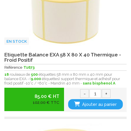
EN STOCK
Etiquette Balance EXA 58 X 80 X 40 Thermique -
Froid Positif
Référence
T1673
18
rouleaux de
500
étiquettes 58 mm x 80 mm x 40 mm pour
balance EXA - (
9.000
étiquettes) support thermique et adhésif pour
froid positif -10°c / +60°c - Mandrin 40 mm -
sans bisphenol A
-
+
85.00 € HT
102,00 € TTC
Ajouter au panier