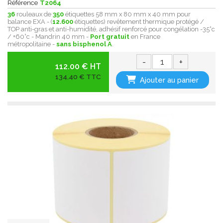
Référence
T2064
36
rouleaux de
350
étiquettes 58 mm x 80 mm x 40 mm pour
balance EXA - (
12.600
étiquettes) revêtement thermique protégé /
TOP anti-gras et anti-humidité, adhésif renforcé pour congélation -35°c
/ +60°c - Mandrin 40 mm -
Port gratuit
en France
métropolitaine -
sans bisphenol A
.
-
+
112.00 € HT
134,40 € TTC
Ajouter au panier