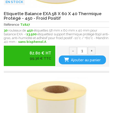
EN STOCK
Etiquette Balance EXA 58 X 60 X 40 Thermique
Protégé - 450 - Froid Positif
Référence
T1827
30
rouleaux de
450
étiquettes 58 mm x 60 mm x 40 mm pour
balance EXA - (
13.500
étiquettes) support thermique protégé (top) anti-
gras, anti-humidité et adhésif pour froid positif -10°c / +60°c - Mandrin
40 mm -
sans bisphenol A
-
+
82.80 € HT
99,36 € TTC
Ajouter au panier