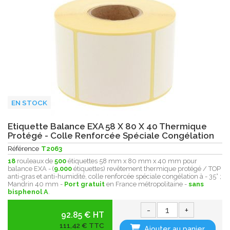
EN STOCK
Etiquette Balance EXA 58 X 80 X 40 Thermique
Protégé - Colle Renforcée Spéciale Congélation
Référence
T2063
18
rouleaux de
500
étiquettes 58 mm x 80 mm x 40 mm pour
balance EXA - (
9.000
étiquettes) revêtement thermique protégé / TOP
anti-gras et anti-humidité, colle renforcée spéciale congélation à - 35° ;
Mandrin 40 mm -
Port gratuit
en France métropolitaine -
sans
bisphenol A
.
-
+
92.85 € HT
111,42 € TTC
Ajouter au panier