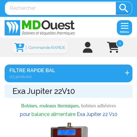

MENU
0
Commande RAPIDE
FILTRE RAPIDE BAL
(23 produits)
Exa Jupiter 22V10
Bobines, rouleaux thermiques,
bobines adhésives
pour
balance alimentaire
Exa Jupiter 22 V10