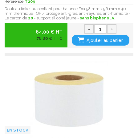
Référence
T209
Rouleau ticket autocollant pour balance Exa 58 mm x 96 mm x 40
mm thermique TOP / protégé anti-gras, anti-rayures, anti-humidité -
Le carton de
20
- support siliconé jaune -
sans bisphenol A.
-
+
64.00 € HT
76,80 € TTC
Ajouter au panier
EN STOCK