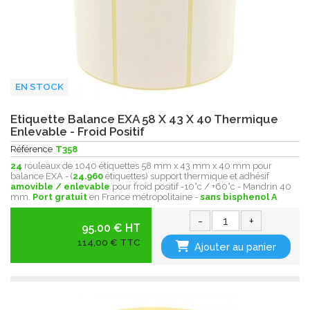
EN STOCK
Etiquette Balance EXA 58 X 43 X 40 Thermique
Enlevable - Froid Positif
Référence
T358
24
rouleaux de 1040 étiquettes 58 mm x 43 mm x 40 mm pour
balance EXA - (
24.960
étiquettes) support thermique et adhésif
amovible / enlevable
pour froid positif -10°c / +60°c - Mandrin 40
mm.
Port gratuit
en France métropolitaine -
sans bisphenol A
-
+
95.00 € HT
114,00 € TTC
Ajouter au panier