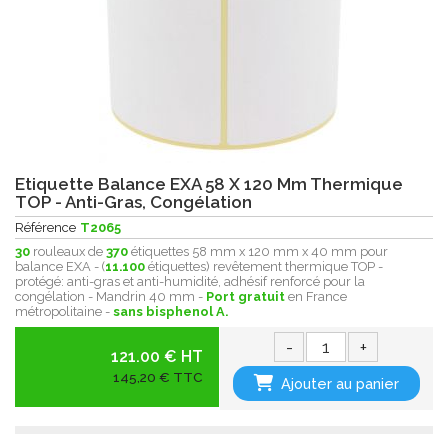
Etiquette Balance EXA 58 X 120 Mm Thermique
TOP - Anti-Gras, Congélation
Référence
T2065
30
rouleaux de
370
étiquettes 58 mm x 120 mm x 40 mm pour
balance EXA - (
11.100
étiquettes) revêtement thermique
TOP -
protégé:
anti-gras et anti-humidité, adhésif renforcé pour la
congélation - Mandrin 40 mm -
Port gratuit
en France
métropolitaine -
sans bisphenol A.
-
+
121.00 € HT
145,20 € TTC
Ajouter au panier