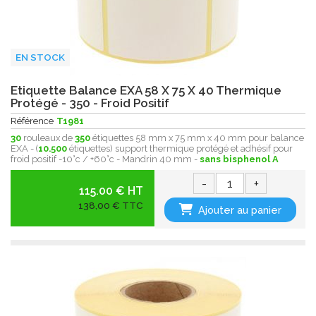
EN STOCK
Etiquette Balance EXA 58 X 75 X 40 Thermique
Protégé - 350 - Froid Positif
Référence
T1981
30
rouleaux de
350
étiquettes 58 mm x 75 mm x 40 mm pour balance
EXA - (
10.500
étiquettes) support thermique protégé et adhésif pour
froid positif -10°c / +60°c - Mandrin 40 mm -
sans bisphenol A
-
+
115.00 € HT
138,00 € TTC
Ajouter au panier