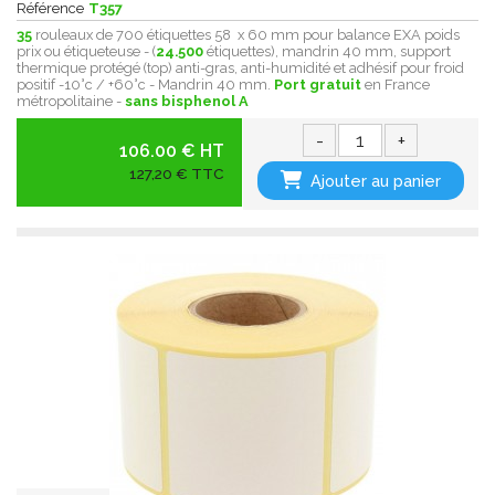
Référence
T357
35
rouleaux de 700 étiquettes 58 x 60 mm pour balance EXA poids
prix ou étiqueteuse - (
24.500
étiquettes), mandrin 40 mm, support
thermique protégé (top) anti-gras, anti-humidité et adhésif pour froid
positif -10°c / +60°c - Mandrin 40 mm.
Port gratuit
en France
métropolitaine -
sans bisphenol A
-
+
106.00 € HT
127,20 € TTC
Ajouter au panier