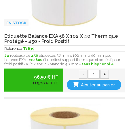
EN STOCK
Etiquette Balance EXA 58 X 102 X 40 Thermique
Protégé - 450 - Froid Positif
Référence
T1839
24
rouleaux de
450
étiquettes 58 mm x 102 mm x 40 mm pour
balance EXA - (
10.800
étiquettes) support thermique et adhésif pour
froid positif -10°c / +60°c - Mandrin 40 mm -
sans bisphenol A
-
+
96.50 € HT
115,80 € TTC
Ajouter au panier