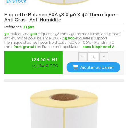
EN STOCK
Etiquette Balance EXA 58 X 90 X 40 Thermique -
Anti Gras - Anti Humidité
Référence
T1982
30
rouleaux de
500
étiquettes 58 mm x 90 mm x 40 mm anti-gras et
anti-humidité pour balance EXA - (
15.000
étiquettes) support
thermique et adhésif pour froid positif -10°c / +60°c - Mandrin 40
mm.
Port gratuit
en France métropolitaine -
sans bisphenol A
-
+
128.20 € HT
153,84 € TTC
Ajouter au panier