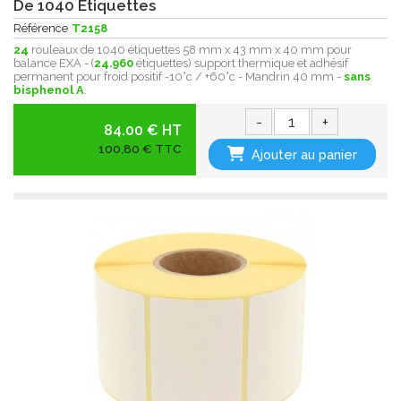
De 1040 Étiquettes
Référence
T2158
24
rouleaux de 1040 étiquettes 58 mm x 43 mm x 40 mm pour
balance EXA - (
24.960
étiquettes) support thermique et adhésif
permanent pour froid positif -10°c / +60°c - Mandrin 40 mm -
sans
bisphenol A
.
-
+
84.00 € HT
100,80 € TTC
Ajouter au panier