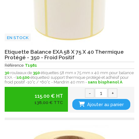
EN STOCK
Etiquette Balance EXA 58 X 75 X 40 Thermique
Protégé - 350 - Froid Positif
Référence
T1981
30
rouleaux de
350
étiquettes 58 mm x 75 mm x 40 mm pour balance
EXA - (
10.500
étiquettes) support thermique protégé et adhésif pour
froid positif -10°c / +60°c - Mandrin 40 mm -
sans bisphenol A
-
+
115.00 € HT
138,00 € TTC
Ajouter au panier