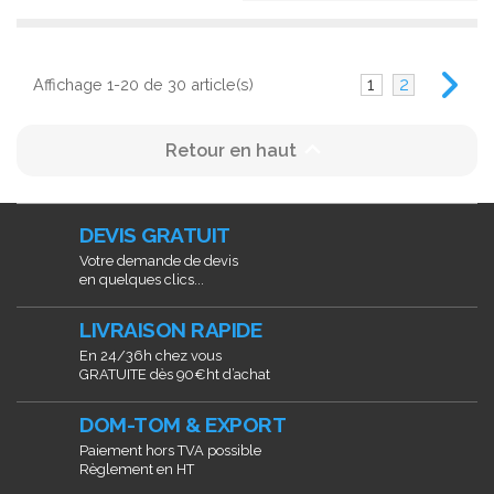
1
2
Affichage 1-20 de 30 article(s)

Retour en haut
DEVIS GRATUIT
Votre demande de devis
en quelques clics...
LIVRAISON RAPIDE
En 24/36h chez vous
GRATUITE dès 90€ht d’achat
DOM-TOM & EXPORT
Paiement hors TVA possible
Règlement en HT