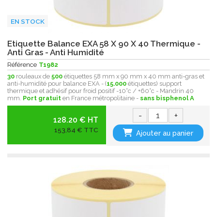
EN STOCK
Etiquette Balance EXA 58 X 90 X 40 Thermique -
Anti Gras - Anti Humidité
Référence
T1982
30
rouleaux de
500
étiquettes 58 mm x 90 mm x 40 mm anti-gras et
anti-humidité pour balance EXA - (
15.000
étiquettes) support
thermique et adhésif pour froid positif -10°c / +60°c - Mandrin 40
mm.
Port gratuit
en France métropolitaine -
sans bisphenol A
-
+
128.20 € HT
153,84 € TTC
Ajouter au panier