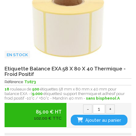
EN STOCK
Etiquette Balance EXA 58 X 80 X 40 Thermique -
Froid Positif
Référence
T1673
18
rouleaux de
500
étiquettes 58 mm x 80 mm x 40 mm pour
balance EXA - (
9.000
étiquettes) support thermique et adhésif pour
froid positif -10°c / +60°c - Mandrin 40 mm -
sans bisphenol A
-
+
85.00 € HT
102,00 € TTC
Ajouter au panier