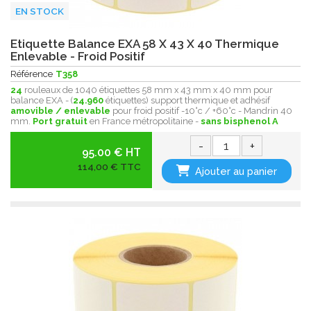
EN STOCK
Etiquette Balance EXA 58 X 43 X 40 Thermique
Enlevable - Froid Positif
Référence
T358
24
rouleaux de 1040 étiquettes 58 mm x 43 mm x 40 mm pour
balance EXA - (
24.960
étiquettes) support thermique et adhésif
amovible / enlevable
pour froid positif -10°c / +60°c - Mandrin 40
mm.
Port gratuit
en France métropolitaine -
sans bisphenol A
-
+
95.00 € HT
114,00 € TTC
Ajouter au panier