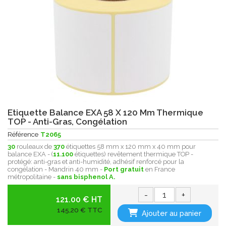
Etiquette Balance EXA 58 X 120 Mm Thermique
TOP - Anti-Gras, Congélation
Référence
T2065
30
rouleaux de
370
étiquettes 58 mm x 120 mm x 40 mm pour
balance EXA - (
11.100
étiquettes) revêtement thermique
TOP -
protégé:
anti-gras et anti-humidité, adhésif renforcé pour la
congélation - Mandrin 40 mm -
Port gratuit
en France
métropolitaine -
sans bisphenol A.
-
+
121.00 € HT
145,20 € TTC
Ajouter au panier