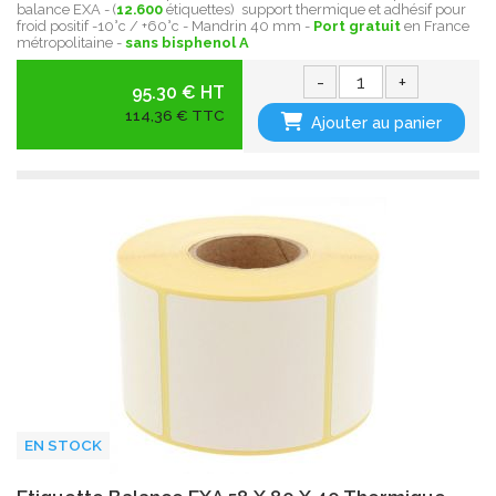
balance EXA - (
12.600
étiquettes) support thermique et adhésif pour
froid positif -10°c / +60°c - Mandrin 40 mm -
Port gratuit
en France
métropolitaine -
sans bisphenol A
-
+
95.30 € HT
114,36 € TTC
Ajouter au panier
EN STOCK