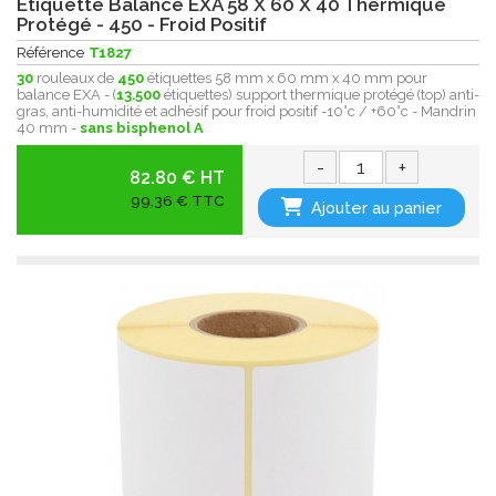
Etiquette Balance EXA 58 X 60 X 40 Thermique
Protégé - 450 - Froid Positif
Référence
T1827
30
rouleaux de
450
étiquettes 58 mm x 60 mm x 40 mm pour
balance EXA - (
13.500
étiquettes) support thermique protégé (top) anti-
gras, anti-humidité et adhésif pour froid positif -10°c / +60°c - Mandrin
40 mm -
sans bisphenol A
-
+
82.80 € HT
99,36 € TTC
Ajouter au panier