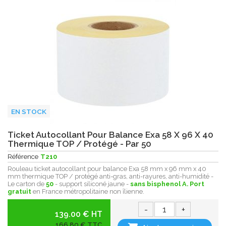
EN STOCK
Ticket Autocollant Pour Balance Exa 58 X 96 X 40
Thermique TOP / Protégé - Par 50
Référence
T210
Rouleau ticket autocollant pour balance Exa 58 mm x 96 mm x 40
mm thermique TOP / protégé anti-gras, anti-rayures, anti-humidité -
Le carton de
50
- support siliconé jaune -
sans bisphenol A.
Port
gratuit
en France métropolitaine non îlienne.
-
+
139.00 € HT
166,80 € TTC