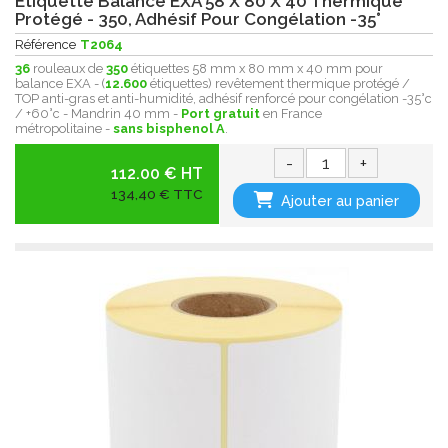
Etiquette Balance EXA 58 X 80 X 40 Thermique
Protégé - 350, Adhésif Pour Congélation -35°
Référence
T2064
36
rouleaux de
350
étiquettes 58 mm x 80 mm x 40 mm pour
balance EXA - (
12.600
étiquettes) revêtement thermique protégé /
TOP anti-gras et anti-humidité, adhésif renforcé pour congélation -35°c
/ +60°c - Mandrin 40 mm -
Port gratuit
en France
métropolitaine -
sans bisphenol A
.
-
+
112.00 € HT
134,40 € TTC
Ajouter au panier