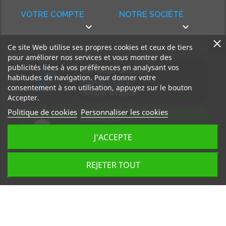
VOTRE COMPTE
NOTRE SOCIÉTÉ


Ce site Web utilise ses propres cookies et ceux de tiers
pour améliorer nos services et vous montrer des
publicités liées à vos préférences en analysant vos
Demande de devis
habitudes de navigation. Pour donner votre
GRATUIT
consentement à son utilisation, appuyez sur le bouton
Simple & rapide
Accepter.
Politique de cookies
Personnaliser les cookies
Découvrez
notre BLOG
J'ACCEPTE
Accédez à nos articles
REJETER TOUT
Tous droits réservés, MD Ouest © 2026