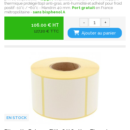
thermique protégé (top) anti-gras, anti-humidité et adhésif pour froid
positif -10°c / +60°c - Mandrin 40 mm.
Port gratuit
en France
métropolitaine -
sans bisphenol A
-
+
106.00 € HT
127,20 € TTC
Ajouter au panier
EN STOCK