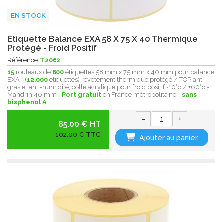
EN STOCK
Etiquette Balance EXA 58 X 75 X 40 Thermique
Protégé - Froid Positif
Référence
T2062
15
rouleaux de
800
étiquettes 58 mm x 75 mm x 40 mm pour balance
EXA - (
12.000
étiquettes) revêtement thermique protégé / TOP anti-
gras et anti-humidité, colle acrylique pour froid positif -10°c / +60°c -
Mandrin 40 mm -
Port gratuit
en France métropolitaine -
sans
bisphenol A
.
-
+
85.00 € HT
102,00 € TTC
Ajouter au panier