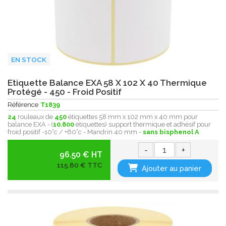
EN STOCK
Etiquette Balance EXA 58 X 102 X 40 Thermique
Protégé - 450 - Froid Positif
Référence
T1839
24
rouleaux de
450
étiquettes 58 mm x 102 mm x 40 mm pour
balance EXA - (
10.800
étiquettes) support thermique et adhésif pour
froid positif -10°c / +60°c - Mandrin 40 mm -
sans bisphenol A
-
+
96.50 € HT
115,80 € TTC
Ajouter au panier