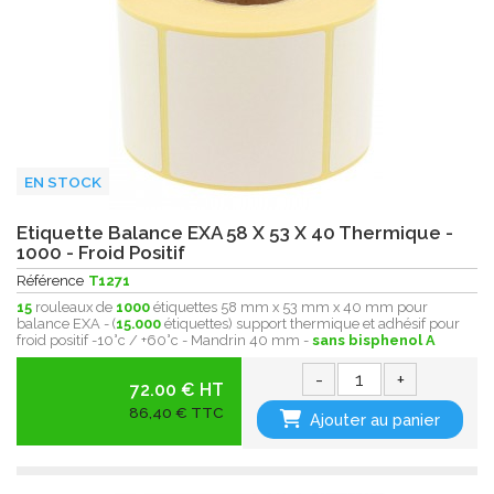
EN STOCK
Etiquette Balance EXA 58 X 53 X 40 Thermique -
1000 - Froid Positif
Référence
T1271
15
rouleaux de
1000
étiquettes 58 mm x 53 mm x 40 mm pour
balance EXA - (
15.000
étiquettes) support thermique et adhésif pour
froid positif -10°c / +60°c - Mandrin 40 mm -
sans bisphenol A
-
+
72.00 € HT
86,40 € TTC
Ajouter au panier