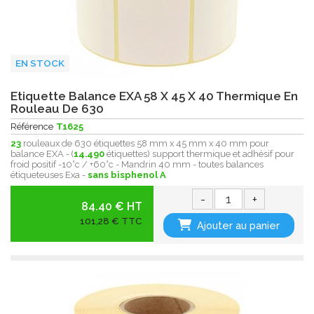
EN STOCK
Etiquette Balance EXA 58 X 45 X 40 Thermique En
Rouleau De 630
Référence
T1625
23
rouleaux de 630 étiquettes 58 mm x 45 mm x 40 mm pour
balance EXA - (
14.490
étiquettes) support thermique et adhésif pour
froid positif -10°c / +60°c - Mandrin 40 mm - toutes balances
étiqueteuses Exa -
sans bisphenol A
-
+
84.40 € HT
101,28 € TTC
Ajouter au panier