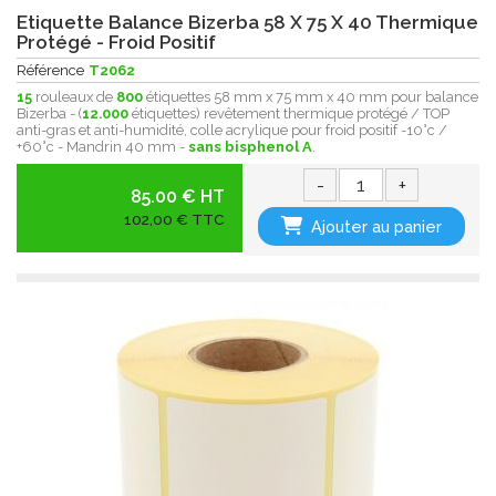
Etiquette Balance Bizerba 58 X 75 X 40 Thermique
Protégé - Froid Positif
Référence
T2062
15
rouleaux de
800
étiquettes 58 mm x 75 mm x 40 mm pour balance
Bizerba - (
12.000
étiquettes) revêtement thermique protégé / TOP
anti-gras et anti-humidité, colle acrylique pour froid positif -10°c /
+60°c - Mandrin 40 mm -
sans bisphenol A
.
-
+
85.00 € HT
102,00 € TTC
Ajouter au panier