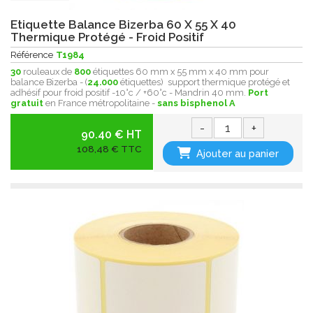
Etiquette Balance Bizerba 60 X 55 X 40
Thermique Protégé - Froid Positif
Référence
T1984
30
rouleaux de
800
étiquettes 60 mm x 55 mm x 40 mm pour
balance Bizerba - (
24.000
étiquettes) support thermique protégé et
adhésif pour froid positif -10°c / +60°c - Mandrin 40 mm.
Port
gratuit
en France métropolitaine -
sans bisphenol A
-
+
90.40 € HT
108,48 € TTC
Ajouter au panier