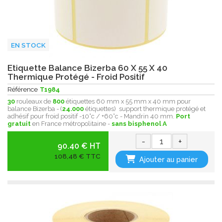
EN STOCK
Etiquette Balance Bizerba 60 X 55 X 40
Thermique Protégé - Froid Positif
Référence
T1984
30
rouleaux de
800
étiquettes 60 mm x 55 mm x 40 mm pour
balance Bizerba - (
24.000
étiquettes) support thermique protégé et
adhésif pour froid positif -10°c / +60°c - Mandrin 40 mm.
Port
gratuit
en France métropolitaine -
sans bisphenol A
-
+
90.40 € HT
108,48 € TTC
Ajouter au panier