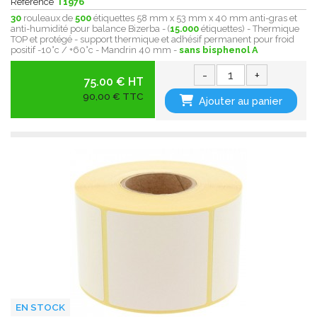
Référence
T1976
30
rouleaux de
500
étiquettes 58 mm x 53 mm x 40 mm anti-gras et
anti-humidité pour balance Bizerba - (
15.000
étiquettes) - Thermique
TOP et protégé - support thermique et adhésif permanent pour froid
positif -10°c / +60°c - Mandrin 40 mm -
sans bisphenol A
-
+
75.00 € HT
90,00 € TTC
Ajouter au panier
EN STOCK