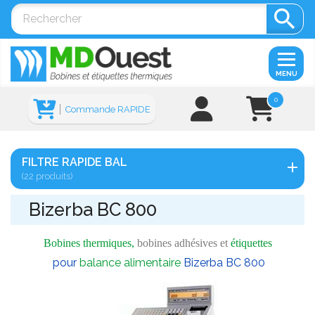

MENU
0
Commande RAPIDE
FILTRE RAPIDE BAL
(22 produits)
Bizerba BC 800
Bobines thermiques,
bobines adhésives et
étiquettes
pour
balance alimentaire
Bizerba BC 800