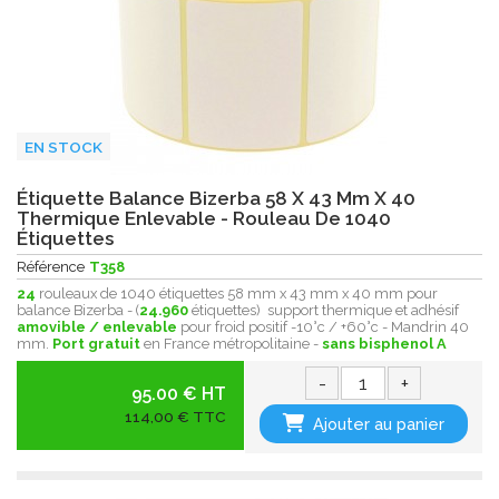
EN STOCK
Étiquette Balance Bizerba 58 X 43 Mm X 40
Thermique Enlevable - Rouleau De 1040
Étiquettes
Référence
T358
24
rouleaux de 1040 étiquettes 58 mm x 43 mm x 40 mm pour
balance Bizerba - (
24.960
étiquettes) support thermique et adhésif
amovible / enlevable
pour froid positif -10°c / +60°c - Mandrin 40
mm.
Port gratuit
en France métropolitaine -
sans bisphenol A
-
+
95.00 € HT
114,00 € TTC
Ajouter au panier