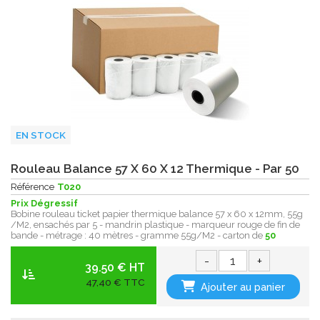
EN STOCK
Rouleau Balance 57 X 60 X 12 Thermique - Par 50
Référence
T020
Prix Dégressif
Bobine rouleau ticket papier thermique balance 57 x 60 x 12mm, 55g
/M2, ensachés par 5 - mandrin plastique - marqueur rouge de fin de
bande - métrage : 40 mètres - gramme 55g/M2 - carton de
50
-
+
39.50 € HT
47,40 € TTC
Ajouter au panier