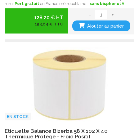
mm.
Port gratuit
en France métropolitaine -
sans bisphenol A
-
+
128.20 € HT
153,84 € TTC
Ajouter au panier
EN STOCK
Etiquette Balance Bizerba 58 X 102 X 40
Thermique Protégé - Froid Positif