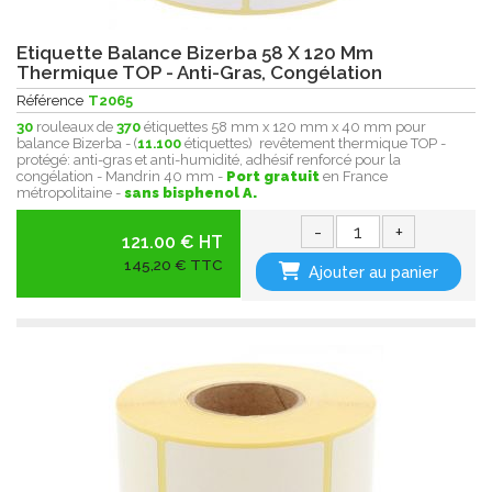
Etiquette Balance Bizerba 58 X 120 Mm
Thermique TOP - Anti-Gras, Congélation
Référence
T2065
30
rouleaux de
370
étiquettes 58 mm x 120 mm x 40 mm pour
balance Bizerba - (
11.100
étiquettes) revêtement thermique TOP -
protégé: anti-gras et anti-humidité , adhésif renforcé pour la
congélation - Mandrin 40 mm -
Port gratuit
en France
métropolitaine -
sans bisphenol A.
-
+
121.00 € HT
145,20 € TTC
Ajouter au panier