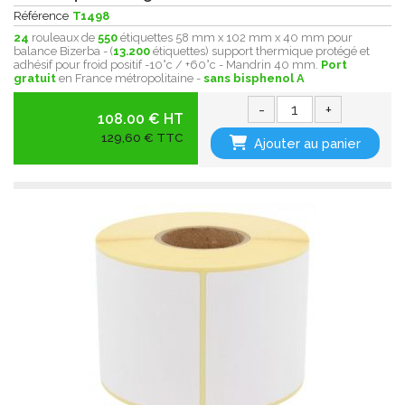
Référence
T1498
24
rouleaux de
550
étiquettes 58 mm x 102 mm x 40 mm pour
balance Bizerba - (
13.200
étiquettes) support thermique protégé et
adhésif pour froid positif -10°c / +60°c - Mandrin 40 mm.
Port
gratuit
en France métropolitaine -
sans bisphenol A
-
+
108.00 € HT
129,60 € TTC
Ajouter au panier