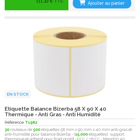
111,42 € TTC
Ajouter au panier
EN STOCK
Etiquette Balance Bizerba 58 X 90 X 40
Thermique - Anti Gras - Anti Humidité
Référence
T1982
30
rouleaux de
500
étiquettes 58 mm x 90 mm x 40 mm anti-gras et
anti-humidité pour balance Bizerba - (
15.000
étiquettes) support
thermique et adhésif pour froid positif -10°c / +60°c - Mandrin 40