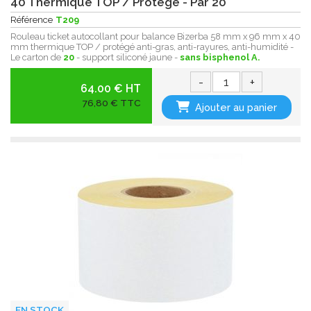
40 Thermique TOP / Protégé - Par 20
Référence
T209
Rouleau ticket autocollant pour balance Bizerba 58 mm x 96 mm x 40
mm thermique TOP / protégé anti-gras, anti-rayures, anti-humidité -
Le carton de
20
- support siliconé jaune -
sans bisphenol A.
-
+
64.00 € HT
76,80 € TTC
Ajouter au panier
EN STOCK