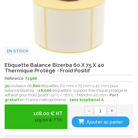
EN STOCK
Etiquette Balance Bizerba 60 X 75 X 40
Thermique Protégé - Froid Positif
Référence
T1986
30
rouleaux de
600
étiquettes 60 mm x 75 mm x 40 mm pour
balance Bizerba - (
18.000
étiquettes) support thermique protégé et
adhésif pour froid positif -10°c / +60°c - Mandrin 40 mm.
Port
gratuit
en France métropolitaine -
sans bisphenol A
-
+
108.00 € HT
129,60 € TTC
Ajouter au panier