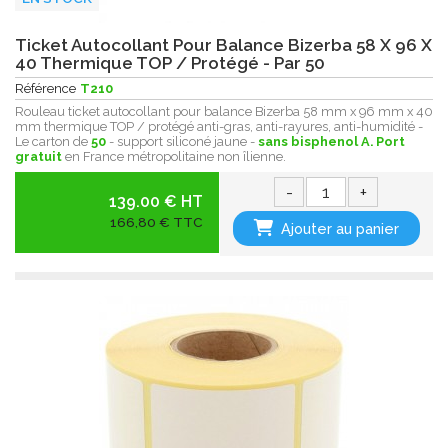
Ticket Autocollant Pour Balance Bizerba 58 X 96 X
40 Thermique TOP / Protégé - Par 50
Référence
T210
Rouleau ticket autocollant pour balance Bizerba 58 mm x 96 mm x 40
mm thermique TOP / protégé anti-gras, anti-rayures, anti-humidité -
Le carton de
50
- support siliconé jaune -
sans bisphenol A.
Port
gratuit
en France métropolitaine non îlienne.
-
+
139.00 € HT
166,80 € TTC
Ajouter au panier