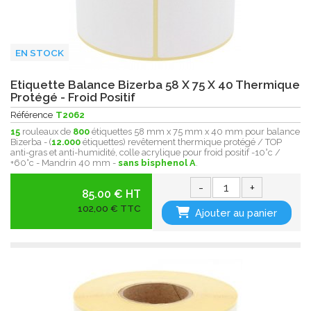
EN STOCK
Etiquette Balance Bizerba 58 X 75 X 40 Thermique
Protégé - Froid Positif
Référence
T2062
15
rouleaux de
800
étiquettes 58 mm x 75 mm x 40 mm pour balance
Bizerba - (
12.000
étiquettes) revêtement thermique protégé / TOP
anti-gras et anti-humidité, colle acrylique pour froid positif -10°c /
+60°c - Mandrin 40 mm -
sans bisphenol A
.
-
+
85.00 € HT
102,00 € TTC
Ajouter au panier