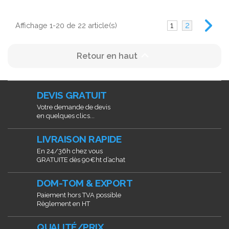
1
2
Affichage 1-20 de 22 article(s)

Retour en haut
DEVIS GRATUIT
Votre demande de devis
en quelques clics...
LIVRAISON RAPIDE
En 24/36h chez vous
GRATUITE dès 90€ht d’achat
DOM-TOM & EXPORT
Paiement hors TVA possible
Règlement en HT
QUALITÉ/PRIX