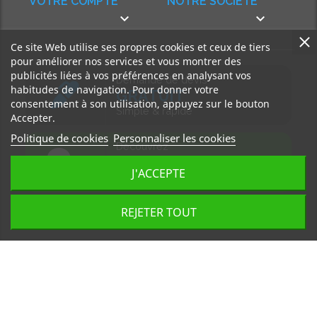
VOTRE COMPTE
NOTRE SOCIÉTÉ


Ce site Web utilise ses propres cookies et ceux de tiers
pour améliorer nos services et vous montrer des
publicités liées à vos préférences en analysant vos
Demande de devis
habitudes de navigation. Pour donner votre
GRATUIT
consentement à son utilisation, appuyez sur le bouton
Simple & rapide
Accepter.
Politique de cookies
Personnaliser les cookies
Découvrez
notre BLOG
J'ACCEPTE
Accédez à nos articles
REJETER TOUT
Tous droits réservés, MD Ouest © 2026