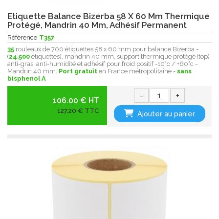
Etiquette Balance Bizerba 58 X 60 Mm Thermique
Protégé, Mandrin 40 Mm, Adhésif Permanent
Référence
T357
35
rouleaux de 700 étiquettes 58 x 60 mm pour balance Bizerba -
(
24.500
étiquettes), mandrin 40 mm, support thermique protégé (top)
anti-gras, anti-humidité et adhésif pour froid positif -10°c / +60°c -
Mandrin 40 mm.
Port gratuit
en France métropolitaine -
sans
bisphenol A
-
+
106.00 € HT
127,20 € TTC
Ajouter au panier