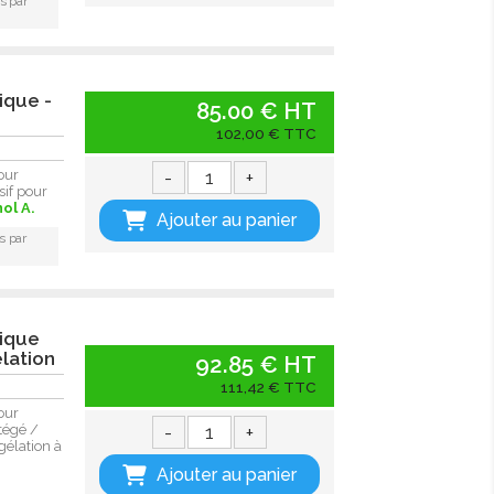
s par
ique -
85.00 € HT
102,00 € TTC
-
+
our
sif pour
ol A.
Ajouter au panier
s par
mique
lation
92.85 € HT
111,42 € TTC
our
-
+
tégé /
gélation à
Ajouter au panier