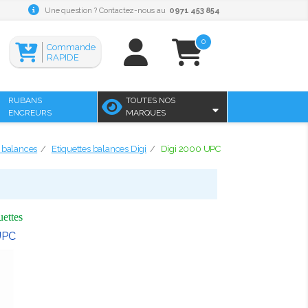
Une question ? Contactez-nous au
0971 453 854
0
Commande
RAPIDE
RUBANS
TOUTES NOS
ENCREURS
MARQUES
s balances
Etiquettes balances Digi
Digi 2000 UPC
uettes
UPC