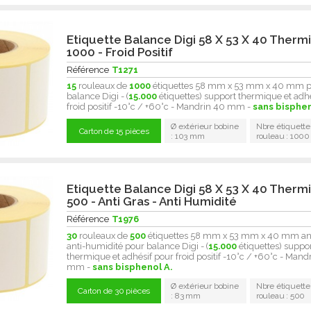
Etiquette Balance Digi 58 X 53 X 40 Therm
1000 - Froid Positif
Référence
T1271
15
rouleaux de
1000
étiquettes 58 mm x 53 mm x 40 mm 
balance Digi - (
15.000
étiquettes) support thermique et adh
froid positif -10°c / +60°c - Mandrin 40 mm -
sans bisphen
Ø extérieur bobine
Nbre étiquette
Carton de 15 pièces
: 103 mm
rouleau : 1000
Etiquette Balance Digi 58 X 53 X 40 Therm
500 - Anti Gras - Anti Humidité
Référence
T1976
30
rouleaux de
500
étiquettes 58 mm x 53 mm x 40 mm ant
anti-humidité pour balance Digi - (
15.000
étiquettes) suppo
thermique et adhésif pour froid positif -10°c / +60°c - Mand
mm -
sans bisphenol A.
Ø extérieur bobine
Nbre étiquette
Carton de 30 pièces
: 83 mm
rouleau : 500