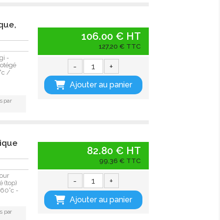
que,
106.00 € HT
127,20 € TTC
i -
-
+
rotégé
°c /
Ajouter au panier
s par
mique
82.80 € HT
99,36 € TTC
our
-
+
 (top)
+60°c -
Ajouter au panier
s par