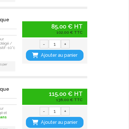
ique
85.00 € HT
102,00 € TTC
our
-
+
otégé /
itif -10°c
Ajouter au panier
s par
ique
115.00 € HT
138,00 € TTC
ur
-
+
é et
sans
Ajouter au panier