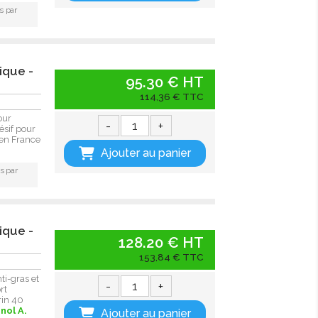
s par
ique -
95.30 € HT
114,36 € TTC
our
-
+
ésif pour
en France
Ajouter au panier
s par
ique -
128.20 € HT
153,84 € TTC
i-gras et
-
+
rt
rin 40
nol A.
Ajouter au panier