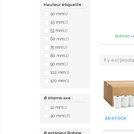
Hauteur étiquette :
40 mm
(1)
43 mm
(2)
53 mm
(2)
Bobines
= 
60 mm
(2)
75 mm
(2)
80 mm
(4)
Il y a 17 produi
90 mm
(1)
102 mm
(1)
120 mm
(1)
Ø interne axe :
12 mm
(1)
40 mm
(16)
EN STOCK
Ø extérieur Bobine :