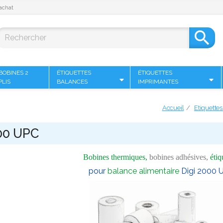
achat

BOBINES 2
ÉTIQUETTES
ÉTIQUETTES
PLIS
BALANCES
IMPRIMANTES
Accueil
Etiquette
000 UPC
Bobines thermiques,
bobines adhésives,
étiq
pour
balance alimentaire
Digi 2000 