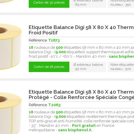
Ø extérieur bobine
Nbre étiquette
Carton de 30 pièces
: 85 mm
rouleau : 350
Etiquette Balance Digi 58 X 80 X 40 Therm
Froid Positif
Référence
T1673
18
rouleaux de
500
étiquettes 58 mm x 80 mm x 40 mm p
balance Digi - (
9.000
étiquettes) support thermique et adhé
froid positif -10°c / +60°c - Mandrin 40 mm -
sans bisphen
Ø extérieur bobine
Nbre étiquette
Carton de 18 pièces
: 92 mm
rouleau : 500
Etiquette Balance Digi 58 X 80 X 40 Ther
Protégé - Colle Renforcée Spéciale Congé
Référence
T2063
18
rouleaux de
500
étiquettes 58 mm x 80 mm x 40 mm p
balance Digi - (
9.000
étiquettes) revêtement thermique pro
TOP anti-gras et anti-humidité, colle renforcée spéciale con
- 35° ; Mandrin 40 mm -
Port gratuit
en France
métropolitaine -
sans bisphenol A
.