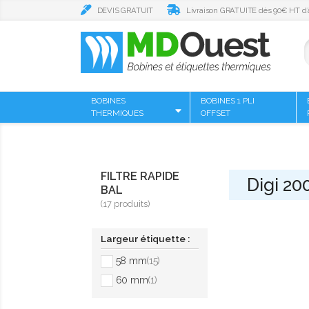
DEVIS GRATUIT
Livraison GRATUITE dès 90€ HT d’
BOBINES
BOBINES 1 PLI
THERMIQUES
OFFSET
FILTRE RAPIDE
Digi 2
BAL
(17 produits)
Largeur étiquette :
58 mm
(15)
60 mm
(1)