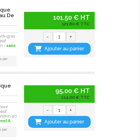
ique
eau De
101.50 € HT
121,80 € TTC
-
+
nti-gras
ésif
mm -
sans
Ajouter au panier
s par
mique
95.00 € HT
114,00 € TTC
pour
-
+
ésif
Mandrin 40
nol A
Ajouter au panier
s par