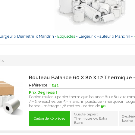
Largeur x Diamètre x Mandrin -
Etiquettes
= Largeur x Hauteur x Mandrin -
ts.
Rouleau Balance 60 X 80 X 12 Thermique -
Référence
T241
Prix Dégressif
Bobine rouleau papier thermique balance 60 x 80 x 12 mm
/M2, ensachés par 5 - mandrin plastique - marqueur rouge 
bande - métrage : 78 mètres - carton de
50
Qualité papier :
Ø extéri
Carton de 50 pièces
Thermique 55g Extra
bobine 
Blanc