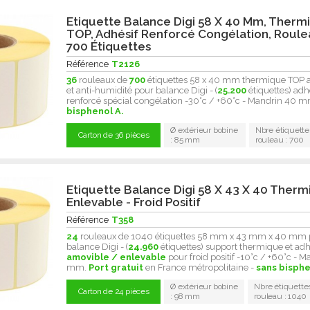
Etiquette Balance Digi 58 X 40 Mm, Therm
TOP, Adhésif Renforcé Congélation, Roul
700 Étiquettes
Référence
T2126
36
rouleaux de
700
étiquettes 58 x 40 mm thermique TOP a
et anti-humidité pour balance Digi - (
25.200
étiquettes) adh
renforcé spécial congélation -30°c / +60°c - Mandrin 40 
bisphenol A.
Ø extérieur bobine
Nbre étiquette
Carton de 36 pièces
: 85 mm
rouleau : 700
Etiquette Balance Digi 58 X 43 X 40 Ther
Enlevable - Froid Positif
Référence
T358
24
rouleaux de 1040 étiquettes 58 mm x 43 mm x 40 mm 
balance Digi - (
24.960
étiquettes) support thermique et adh
amovible / enlevable
pour froid positif -10°c / +60°c - 
mm.
Port gratuit
en France métropolitaine -
sans bisphe
Ø extérieur bobine
Nbre étiquette
Carton de 24 pièces
: 98 mm
rouleau : 1040