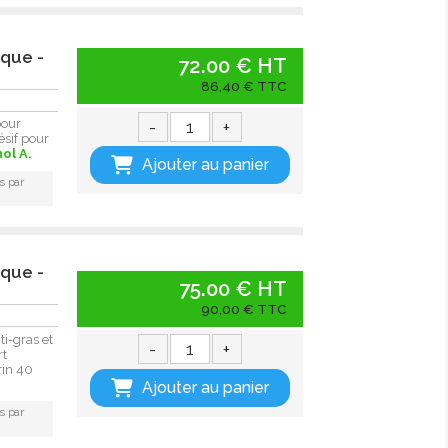
ique -
72.00 € HT
86,40 € TTC
-
+
pour
ésif pour
ol A.
Ajouter au panier
s par
ique -
75.00 € HT
90,00 € TTC
i-gras et
-
+
rt
rin 40
Ajouter au panier
s par