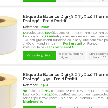
Etiquette Balance Digi 58 X 75 X 40 Therm
Protégé - Froid Positif
Référence
T2062
15
rouleaux de
800
étiquettes 58 mm x 75 mm x 40 mm p
balance Digi - (
12.000
étiquettes) revêtement thermique pr
TOP anti-gras et anti-humidité, colle acrylique pour froid pos
/ +60°c - Mandrin 40 mm -
Port gratuit
en France
métropolitaine -
sans bisphenol A
.
Ø extérieur bobine
Nbre étiquette
Carton de 15 pièces
: 113 mm
rouleau : 800
Etiquette Balance Digi 58 X 75 X 40 Therm
Protégé - 350 - Froid Positif
Référence
T1981
30
rouleaux de
350
étiquettes 58 mm x 75 mm x 40 mm po
balance Digi - (
10.500
étiquettes) support thermique protég
adhésif pour froid positif -10°c / +60°c - Mandrin 40 mm -
bisphenol A.