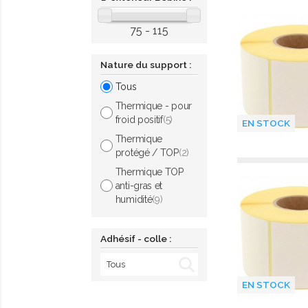
75 - 115
Nature du support :
Tous
Thermique - pour
froid positif
(5)
EN STOCK
Thermique
protégé / TOP
(2)
Thermique TOP
anti-gras et
humidité
(9)
Adhésif - colle :
EN STOCK