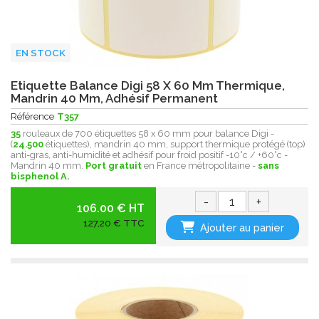
EN STOCK
Etiquette Balance Digi 58 X 60 Mm Thermique,
Mandrin 40 Mm, Adhésif Permanent
Référence
T357
35
rouleaux de 700 étiquettes 58 x 60 mm pour balance Digi -
(
24.500
étiquettes), mandrin 40 mm, support thermique protégé (top)
anti-gras, anti-humidité et adhésif pour froid positif -10°c / +60°c -
Mandrin 40 mm.
Port gratuit
en France métropolitaine -
sans
bisphenol A.
-
+
106.00 € HT
127,20 € TTC
Ajouter au panier