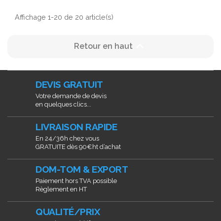
Affichage 1-20 de 20 article(s)

Retour en haut
DEVIS GRATUIT
Votre demande de devis
en quelques clics...
LIVRAISON RAPIDE
En 24/36h chez vous
GRATUITE dès 90€ht d’achat
DOM-TOM & EXPORT
Paiement hors TVA possible
Règlement en HT
QUALITÉ/PRIX