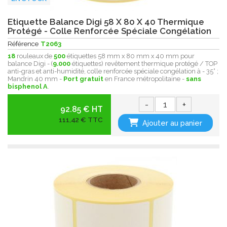
Etiquette Balance Digi 58 X 80 X 40 Thermique
Protégé - Colle Renforcée Spéciale Congélation
Référence
T2063
18
rouleaux de
500
étiquettes 58 mm x 80 mm x 40 mm pour
balance Digi - (
9.000
étiquettes) revêtement thermique protégé / TOP
anti-gras et anti-humidité, colle renforcée spéciale congélation à - 35° ;
Mandrin 40 mm -
Port gratuit
en France métropolitaine -
sans
bisphenol A
.
-
+
92.85 € HT
111,42 € TTC
Ajouter au panier