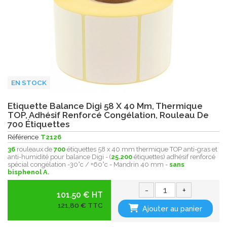
EN STOCK
Etiquette Balance Digi 58 X 40 Mm, Thermique
TOP, Adhésif Renforcé Congélation, Rouleau De
700 Étiquettes
Référence
T2126
36
rouleaux de
700
étiquettes 58 x 40 mm thermique TOP anti-gras et
anti-humidité pour balance Digi - (
25.200
étiquettes) adhésif renforcé
spécial congélation -30°c / +60°c - Mandrin 40 mm -
sans
bisphenol A.
-
+
101.50 € HT
121,80 € TTC
Ajouter au panier