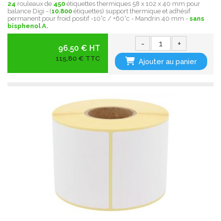
24
rouleaux de
450
étiquettes thermiques 58 x 102 x 40 mm pour
balance Digi - (
10.800
étiquettes) support thermique et adhésif
permanent pour froid positif -10°c / +60°c - Mandrin 40 mm -
sans
bisphenol A.
-
+
96.50 € HT
115,80 € TTC
Ajouter au panier