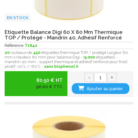
EN STOCK
Etiquette Balance Digi 60 X 80 Mm Thermique
TOP / Protégé - Mandrin 40, Adhésif Renforcé
Référence
T1842
20
rouleaux de
450
étiquettes thermique TOP / protégé Largeur 60
mm x Hauteur 80 mm pour balance Digi - (
9.000
étiquettes) -
mandrin 40 mm - support thermique et adhésif renforcé pour froid
positif -10°c / +60°c -
sans bisphenol A
-
+
80.50 € HT
96,60 € TTC
Ajouter au panier