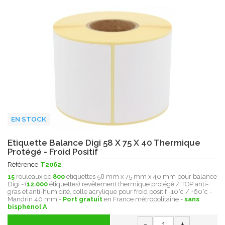
EN STOCK
Etiquette Balance Digi 58 X 75 X 40 Thermique
Protégé - Froid Positif
Référence
T2062
15
rouleaux de
800
étiquettes 58 mm x 75 mm x 40 mm pour balance
Digi - (
12.000
étiquettes) revêtement thermique protégé / TOP anti-
gras et anti-humidité, colle acrylique pour froid positif -10°c / +60°c -
Mandrin 40 mm -
Port gratuit
en France métropolitaine -
sans
bisphenol A
.
-
+