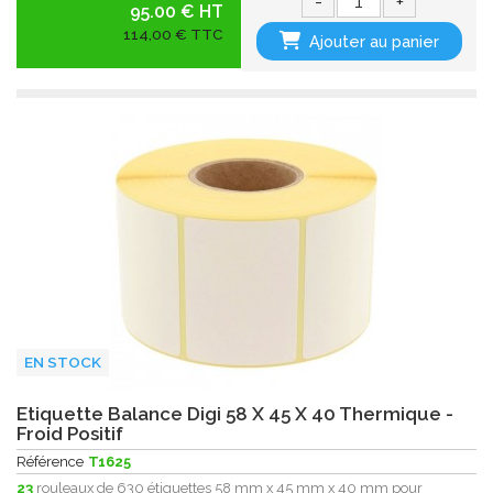
-
+
95.00 € HT
114,00 € TTC
Ajouter au panier
EN STOCK
Etiquette Balance Digi 58 X 45 X 40 Thermique -
Froid Positif
Référence
T1625
23
rouleaux de 630 étiquettes 58 mm x 45 mm x 40 mm pour