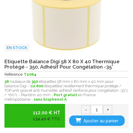
EN STOCK
Etiquette Balance Digi 58 X 80 X 40 Thermique
Protégé - 350, Adhésif Pour Congélation -35°
Référence
T2064
36
rouleaux de
350
étiquettes 58 mm x 80 mm x 40 mm pour
balance Digi - (
12.600
étiquettes) revêtement thermique protégé /
TOP anti-gras et anti-humidité, adhésif renforcé pour congélation -35°c
/ +60°c - Mandrin 40 mm -
Port gratuit
en France
métropolitaine -
sans bisphenol A
.
-
+
112.00 € HT
134,40 € TTC
Ajouter au panier