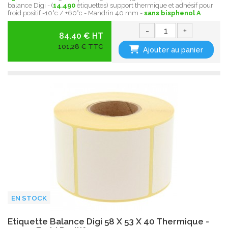
balance Digi - (
14.490
étiquettes) support thermique et adhésif pour
froid positif -10°c / +60°c - Mandrin 40 mm -
sans bisphenol A
-
+
84.40 € HT
101,28 € TTC
Ajouter au panier
EN STOCK
Etiquette Balance Digi 58 X 53 X 40 Thermique -