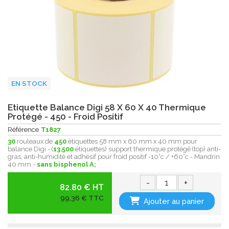
EN STOCK
Etiquette Balance Digi 58 X 60 X 40 Thermique
Protégé - 450 - Froid Positif
Référence
T1827
30
rouleaux de
450
étiquettes 58 mm x 60 mm x 40 mm pour
balance Digi - (
13.500
étiquettes) support thermique protégé (top) anti-
gras, anti-humidité et adhésif pour froid positif -10°c / +60°c - Mandrin
40 mm -
sans bisphenol A;
-
+
82.80 € HT
99,36 € TTC
Ajouter au panier