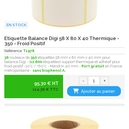
EN STOCK
Etiquette Balance Digi 58 X 80 X 40 Thermique -
350 - Froid Positif
Référence
T1978
36
rouleaux de
350
étiquettes 58 mm x 80 mm x 40 mm pour
balance Digi - (
12.600
étiquettes) support thermique et adhésif pour
froid positif -10°c / +60°c - Mandrin 40 mm -
Port gratuit
en France
métropolitaine -
sans bisphenol A.
-
+
95.30 € HT
114,36 € TTC
Ajouter au panier