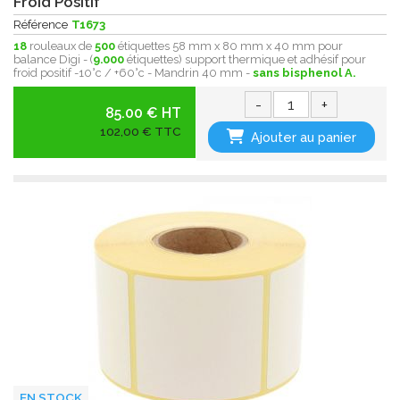
Froid Positif
Référence
T1673
18
rouleaux de
500
étiquettes 58 mm x 80 mm x 40 mm pour
balance Digi - (
9.000
étiquettes) support thermique et adhésif pour
froid positif -10°c / +60°c - Mandrin 40 mm -
sans bisphenol A.
-
+
85.00 € HT
102,00 € TTC
Ajouter au panier
EN STOCK