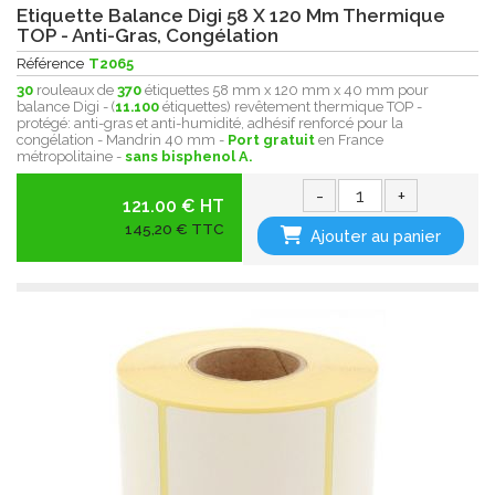
Etiquette Balance Digi 58 X 120 Mm Thermique
TOP - Anti-Gras, Congélation
Référence
T2065
30
rouleaux de
370
étiquettes 58 mm x 120 mm x 40 mm pour
balance Digi - (
11.100
étiquettes) revêtement thermique
TOP -
protégé:
anti-gras et anti-humidité, adhésif renforcé pour la
congélation - Mandrin 40 mm -
Port gratuit
en France
métropolitaine -
sans bisphenol A.
-
+
121.00 € HT
145,20 € TTC
Ajouter au panier