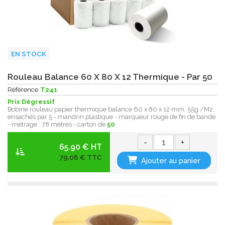
EN STOCK
Rouleau Balance 60 X 80 X 12 Thermique - Par 50
Référence
T241
Prix Dégressif
Bobine rouleau papier thermique balance 60 x 80 x 12 mm, 55g /M2,
ensachés par 5 - mandrin plastique - marqueur rouge de fin de bande
- métrage : 78 mètres - carton de
50
-
+
65.90 € HT
79,08 € TTC
Ajouter au panier