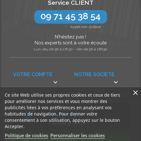
Service CLIENT
09 71 45 38 54
Appel non surtaxé
N’hésitez pas !
Nos experts sont à votre écoute
Lun-Jeu de 9h à 17h30 - Ven de 9h à 16h30
VOTRE COMPTE
NOTRE SOCIÉTÉ


Ce site Web utilise ses propres cookies et ceux de tiers
pour améliorer nos services et vous montrer des
publicités liées à vos préférences en analysant vos
Demande de devis
habitudes de navigation. Pour donner votre
GRATUIT
consentement à son utilisation, appuyez sur le bouton
Simple & rapide
Accepter.
Politique de cookies
Personnaliser les cookies
Découvrez