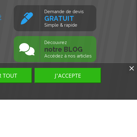
Demande de devis
É
GRATUIT
Simple & rapide
s
Découvrez
notre BLOG
Accédez à nos articles
R TOUT
J'ACCEPTE
Tous droits réservés, MD Ouest © 2026