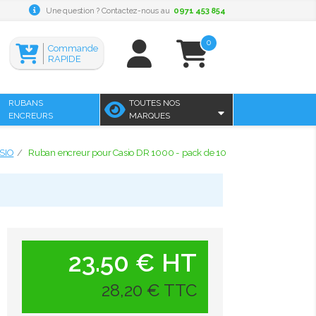
Une question ? Contactez-nous au
0971 453 854
0
Commande
RAPIDE
RUBANS
TOUTES NOS
ENCREURS
MARQUES
SIO
Ruban encreur pour Casio DR 1000 - pack de 10
23.50 € HT
28,20 € TTC