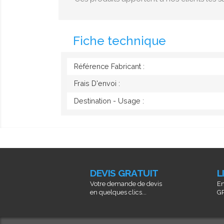
Fiche technique
Référence Fabricant :
Frais D'envoi :
Destination - Usage :
DEVIS GRATUIT
L
Votre demande de devis
En
en quelques clics...
GR