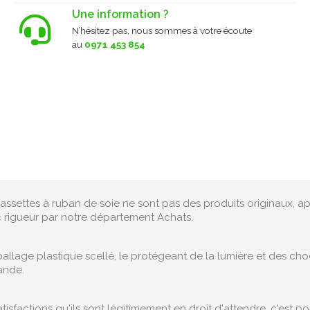
Une information ?
N’hésitez pas, nous sommes à votre écoute
au
0971 453 854
assettes à ruban de soie ne sont pas des produits originaux, ap
c rigueur par notre département Achats.
lage plastique scellé, le protégeant de la lumière et des choc
ande.
tisfactions qu'ils sont légitimement en droit d'attendre, c'est 