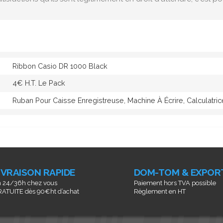
Ribbon Casio DR 1000 Black
4€ H.T. Le Pack
Ruban Pour Caisse Enregistreuse, Machine À Écrire, Calculatri
IVRAISON RAPIDE
DOM-TOM & EXPOR
 24/36h chez vous
Paiement hors TVA possible
ATUITE dès 90€ht d’achat
Règlement en HT