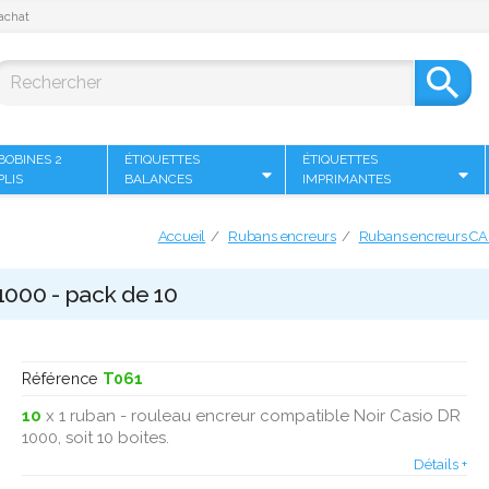
achat

BOBINES 2
ÉTIQUETTES
ÉTIQUETTES
PLIS
BALANCES
IMPRIMANTES
Accueil
Rubans encreurs
Rubans encreurs CA
1000 - pack de 10
Référence
T061
10
x 1 ruban - rouleau encreur compatible Noir Casio DR
1000, soit 10 boites.
Détails +