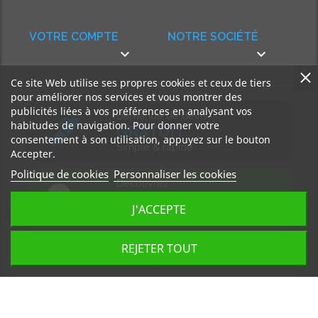
VOTRE COMPTE
NOTRE SOCIÉTÉ


Ce site Web utilise ses propres cookies et ceux de tiers
pour améliorer nos services et vous montrer des
publicités liées à vos préférences en analysant vos
Demande de devis
habitudes de navigation. Pour donner votre
GRATUIT
consentement à son utilisation, appuyez sur le bouton
Simple & rapide
Accepter.
Politique de cookies
Personnaliser les cookies
Découvrez
notre BLOG
J'ACCEPTE
Accédez à nos articles
REJETER TOUT
Tous droits réservés, MD Ouest © 2026