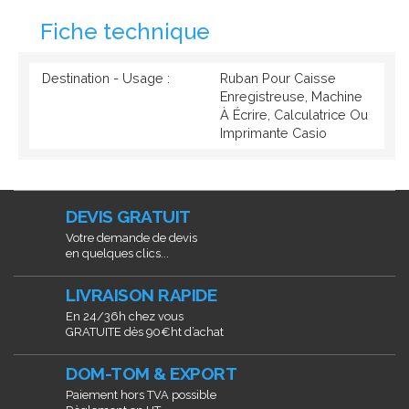
Fiche technique
Destination - Usage :
Ruban Pour Caisse
Enregistreuse, Machine
À Écrire, Calculatrice Ou
Imprimante Casio
DEVIS GRATUIT
Votre demande de devis
en quelques clics...
LIVRAISON RAPIDE
En 24/36h chez vous
GRATUITE dès 90€ht d’achat
DOM-TOM & EXPORT
Paiement hors TVA possible