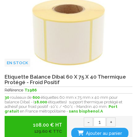
EN STOCK
Etiquette Balance Dibal 60 X 75 X 40 Thermique
Protégé - Froid Positif
Référence
T1986
30
rouleaux de
600
étiquettes 60 mm x 75 mm x 40 mm pour
balance Dibal - (
18.000
étiquettes) support thermique protégé et
adhésif pour froid positif -10°c / +60°c - Mandrin 40 mm.
Port
gratuit
en France métropolitaine -
sans bisphenol A
-
+
108.00 € HT
129,60 € TTC
Ajouter au panier