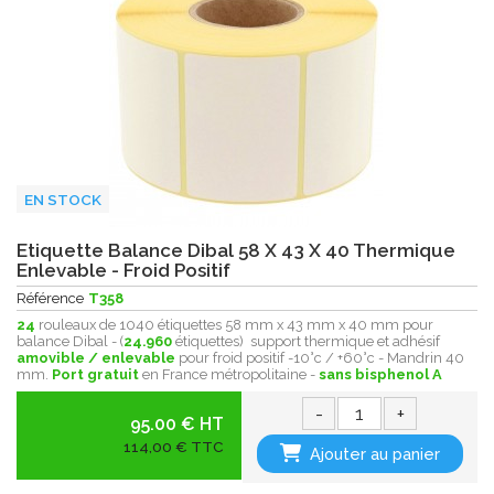
EN STOCK
Etiquette Balance Dibal 58 X 43 X 40 Thermique
Enlevable - Froid Positif
Référence
T358
24
rouleaux de 1040 étiquettes 58 mm x 43 mm x 40 mm pour
balance Dibal - (
24.960
étiquettes) support thermique et adhésif
amovible / enlevable
pour froid positif -10°c / +60°c - Mandrin 40
mm.
Port gratuit
en France métropolitaine -
sans bisphenol A
-
+
95.00 € HT
114,00 € TTC
Ajouter au panier