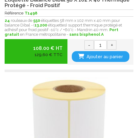
Protégé - Froid Positif
Référence
T1498
24
rouleaux de
550
étiquettes 58 mm x 102 mm x 40 mm pour
balance Dibal - (
13.200
étiquettes) support thermique protégé et
adhésif pour froid positif -10°c / +60°c - Mandrin 40 mm.
Port
gratuit
en France métropolitaine -
sans bisphenol A
-
+
108.00 € HT
129,60 € TTC
Ajouter au panier