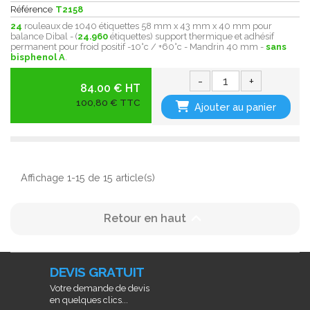
Référence
T2158
24
rouleaux de 1040 étiquettes 58 mm x 43 mm x 40 mm pour
balance Dibal - (
24.960
étiquettes) support thermique et adhésif
permanent pour froid positif -10°c / +60°c - Mandrin 40 mm -
sans
bisphenol A
.
-
+
84.00 € HT
100,80 € TTC
Ajouter au panier
Affichage 1-15 de 15 article(s)

Retour en haut
DEVIS GRATUIT
Votre demande de devis
en quelques clics...