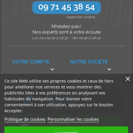
09 71 45 38 54
Appel non surtaxé
N’hésitez pas !
Nos experts sont à votre écoute
Lun-Jeu de 9h à 17h30 - Ven de 9h à 16h30
VOTRE COMPTE
NOTRE SOCIÉTÉ


Ce site Web utilise ses propres cookies et ceux de tiers
pour améliorer nos services et vous montrer des
publicités liées à vos préférences en analysant vos
Demande de devis
habitudes de navigation. Pour donner votre
GRATUIT
consentement à son utilisation, appuyez sur le bouton
Simple & rapide
Accepter.
Politique de cookies
Personnaliser les cookies
Découvrez
notre BLOG