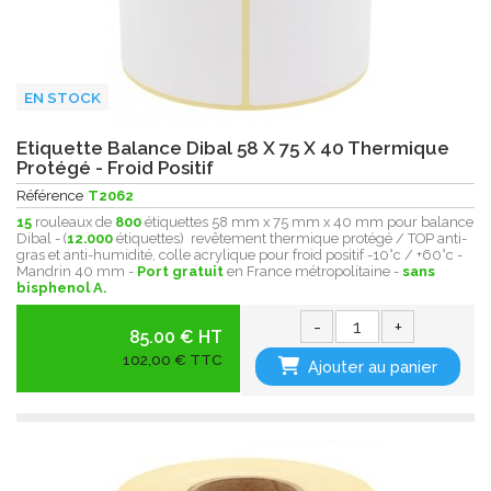
EN STOCK
Etiquette Balance Dibal 58 X 75 X 40 Thermique
Protégé - Froid Positif
Référence
T2062
15
rouleaux de
800
étiquettes 58 mm x 75 mm x 40 mm pour balance
Dibal - (
12.000
étiquettes) revêtement thermique protégé / TOP anti-
gras et anti-humidité, colle acrylique pour froid positif -10°c / +60°c -
Mandrin 40 mm -
Port gratuit
en France métropolitaine -
sans
bisphenol A.
-
+
85.00 € HT
102,00 € TTC
Ajouter au panier