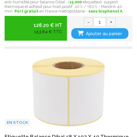
anti-humidité pour balance Dibal - (
15.000
étiquettes) support
thermique et adhésif pour froid positif -10°c / +60°c - Mandrin 40
mm.
Port gratuit
en France métropolitaine -
sans bisphenol A
-
+
128.20 € HT
153,84 € TTC
Ajouter au panier
EN STOCK
Etiquette Balance Dibal 58 X 102 X 40 Thermique