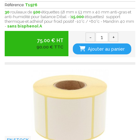
Référence
T1976
30
rouleaux de
500
étiquettes 58 mm x 53 mm x 40 mm anti-gras et
anti-humidité pour balance Dibal - (
15.000
étiquettes) support
thermique et adhésif pour froid positif -10°c / +60°c - Mandrin 40 mm
-
sans bisphenol A
-
+
75.00 € HT
90,00 € TTC
Ajouter au panier
EN STOCK