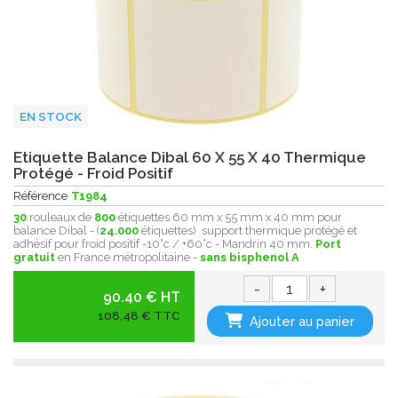
EN STOCK
Etiquette Balance Dibal 60 X 55 X 40 Thermique
Protégé - Froid Positif
Référence
T1984
30
rouleaux de
800
étiquettes 60 mm x 55 mm x 40 mm pour
balance Dibal - (
24.000
étiquettes) support thermique protégé et
adhésif pour froid positif -10°c / +60°c - Mandrin 40 mm.
Port
gratuit
en France métropolitaine -
sans bisphenol A
-
+
90.40 € HT
108,48 € TTC
Ajouter au panier