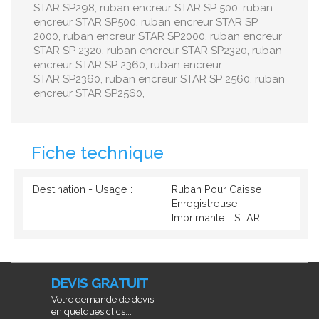
STAR SP298, ruban encreur STAR SP 500, ruban
encreur STAR SP500, ruban encreur STAR SP
2000, ruban encreur STAR SP2000, ruban encreur
STAR SP 2320, ruban encreur STAR SP2320, ruban
encreur STAR SP 2360, ruban encreur
STAR SP2360, ruban encreur STAR SP 2560, ruban
encreur STAR SP2560,
Fiche technique
Destination - Usage :
Ruban Pour Caisse
Enregistreuse,
Imprimante... STAR
DEVIS GRATUIT
Votre demande de devis
en quelques clics...