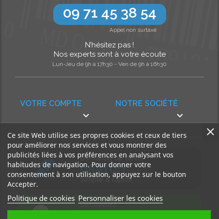
09 71 45 38 54
Appel non surtaxé
N’hésitez pas !
Nos experts sont à votre écoute
Lun-Jeu de 9h à 17h30 - Ven de 9h à 16h30
VOTRE COMPTE
NOTRE SOCIÉTÉ


Ce site Web utilise ses propres cookies et ceux de tiers
pour améliorer nos services et vous montrer des
publicités liées à vos préférences en analysant vos
Demande de devis
habitudes de navigation. Pour donner votre
GRATUIT
consentement à son utilisation, appuyez sur le bouton
Simple & rapide
Accepter.
Politique de cookies
Personnaliser les cookies
Découvrez
notre BLOG