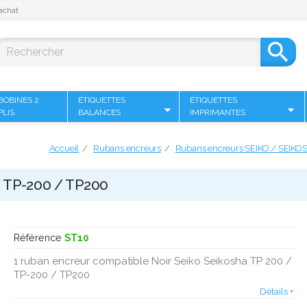
achat

BOBINES 2
ÉTIQUETTES
ÉTIQUETTES
PLIS
BALANCES
IMPRIMANTES
Accueil
Rubans encreurs
Rubans encreurs SEIKO / SEIKO
/ TP-200 / TP200
Référence
ST10
1 ruban encreur compatible Noir Seiko Seikosha TP 200 /
TP-200 / TP200
Détails +