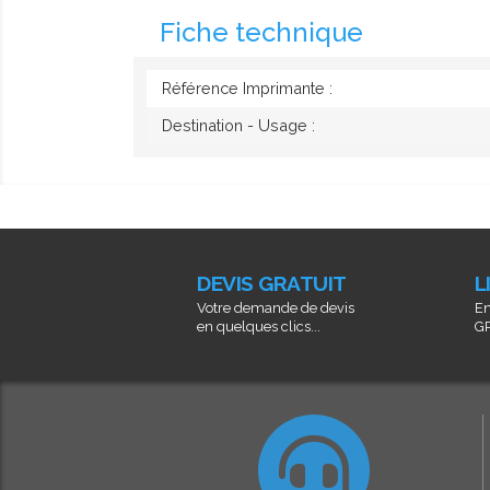
Fiche technique
Référence Imprimante :
Destination - Usage :
DEVIS GRATUIT
L
Votre demande de devis
En
en quelques clics...
GR