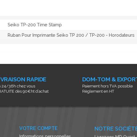
Seiko TP-200 Time Stamp
Ruban Pour Imprimante Seiko TP 200 / TP-200 - Horodateurs
IVRAISON RAPIDE
DOM-TOM & EXPOR
 24/36h chez vous
Paiement hors TVA possible
ATUITE dès 90€ht d’achat
Règlement en HT
VOTRE COMPTE
NOTRE SOCIÉT
Informations personnelles
Livraisons MD Ouest