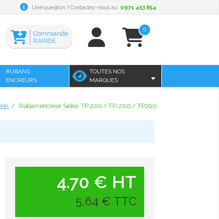
Une question ? Contactez-nous au
0971 453 854
0
Commande
RAPIDE
RUBANS
TOUTES NOS
ENCREURS
MARQUES
SHA
Ruban encreur Seiko. TP 200 / TP-200 / TP200
4.70 € HT
5,64 € TTC