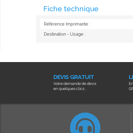
Fiche technique
Référence Imprimante :
Destination - Usage :
DEVIS GRATUIT
L
Votre demande de devis
En
en quelques clics...
GR