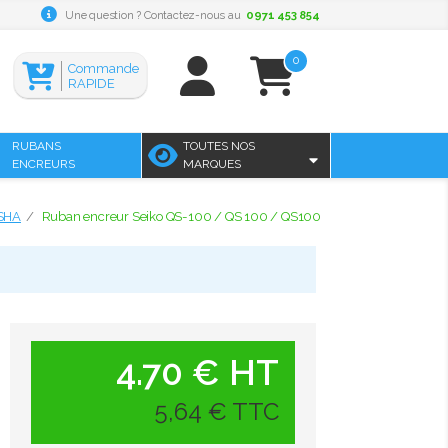
Une question ? Contactez-nous au
0971 453 854
0
Commande
RAPIDE
RUBANS
TOUTES NOS
ENCREURS
MARQUES
OSHA
Ruban encreur Seiko QS-100 / QS 100 / QS100
4.70 € HT
5,64 € TTC