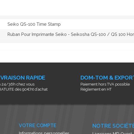
Seiko QS-100 Time Stamp
Ruban Pour Imprimante Seiko - Seikosha QS-100 / QS 100 Ho
IVRAISON RAPIDE
DOM-TOM & EXPOR
 24/36h chez vous
Paiement hors TVA possible
ATUITE dès 90€ht d’achat
Règlement en HT
VOTRE COMPTE
NOTRE SOCIÉT
Informations personnelles
Livraisons MD Ouest