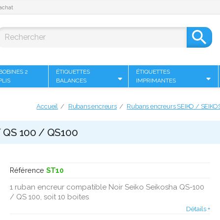
achat

BOBINES 2
ÉTIQUETTES
ÉTIQUETTES
PLIS
BALANCES
IMPRIMANTES
Accueil
Rubans encreurs
Rubans encreurs SEIKO / SEIK
/ QS 100 / QS100
Référence
ST10
1 ruban encreur compatible Noir Seiko Seikosha QS-100
/ QS 100, soit 10 boites
Détails +