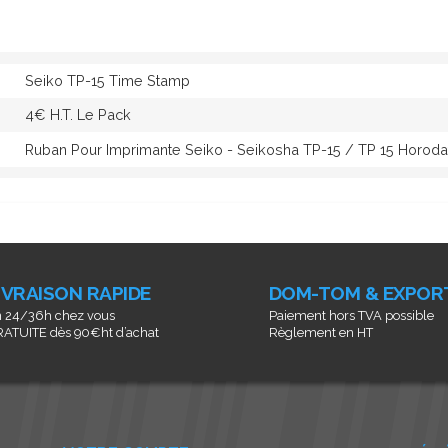
Seiko TP-15 Time Stamp
4€ H.T. Le Pack
Ruban Pour Imprimante Seiko - Seikosha TP-15 / TP 15 Horoda
IVRAISON RAPIDE
DOM-TOM & EXPOR
 24/36h chez vous
Paiement hors TVA possible
ATUITE dès 90€ht d’achat
Règlement en HT