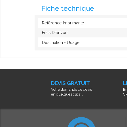
Fiche technique
Référence Imprimante :
Frais D'envoi :
Destination - Usage :
DEVIS GRATUIT
L
Votre demande de devis
En
en quelques clics...
GR