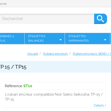
achat

BOBINES 2
ÉTIQUETTES
ÉTIQUETTES
PLIS
BALANCES
IMPRIMANTES
Accueil
Rubans encreurs
Rubans encreurs SEIKO /
P 15 / TP15
Référence
ST10
1 ruban encreur compatible Noir Seiko Seikosha TP-15 /
TP 15
Détails +