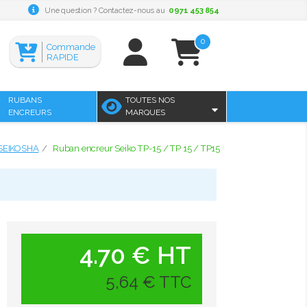
Une question ? Contactez-nous au
0971 453 854
0
Commande
RAPIDE
RUBANS
TOUTES NOS
ENCREURS
MARQUES
 SEIKOSHA
Ruban encreur Seiko TP-15 / TP 15 / TP15
4.70 € HT
5,64 € TTC