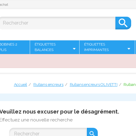
achat

BOBINES 2
ÉTIQUETTES
ÉTIQUETTES
PLIS
BALANCES
IMPRIMANTES
Accueil
Rubans encreurs
Rubans encreurs OLIVETTI
Ruban 
Veuillez nous excuser pour le désagrément.
Effectuez une nouvelle recherche
