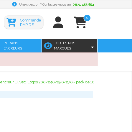
Une question ? Contactez-nous au
0971 453 854
0
Commande
RAPIDE
RUBANS
TOUTES NOS
ENCREURS
MARQUES
encreur Olivetti Logos 200/240/250/270 - pack de 10