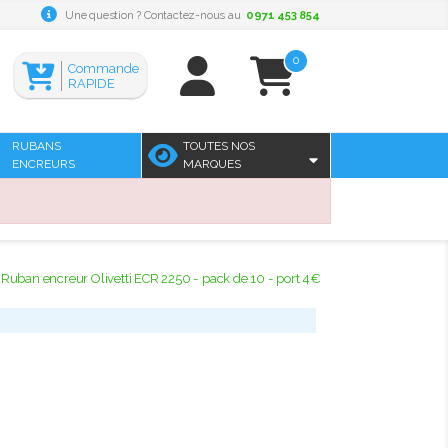
Une question ? Contactez-nous au
0971 453 854
0
Commande
RAPIDE
RUBANS
TOUTES NOS
ENCREURS
MARQUES
Ruban encreur Olivetti ECR 2250 - pack de 10 - port 4€