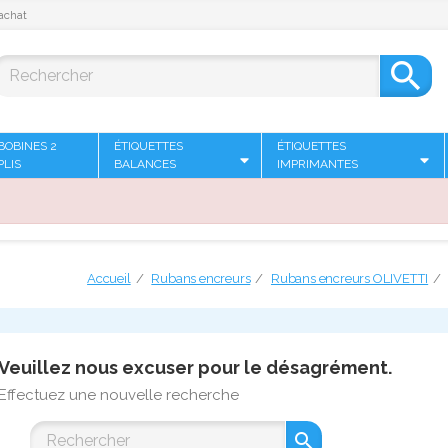
achat

BOBINES 2
ÉTIQUETTES
ÉTIQUETTES
PLIS
BALANCES
IMPRIMANTES
Accueil
Rubans encreurs
Rubans encreurs OLIVETTI
Veuillez nous excuser pour le désagrément.
Effectuez une nouvelle recherche
