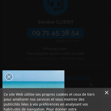
Service CLIENT
09 71 45 38 54
Appel non surtaxé
N’hésitez pas !
Nos experts sont à votre écoute
Lun-Jeu de 9h à 17h30 - Ven de 9h à 16h30
VOTRE COMPTE
NOTRE SOCIÉTÉ


Ce site Web utilise ses propres cookies et ceux de tiers
pour améliorer nos services et vous montrer des
publicités liées à vos préférences en analysant vos
Demande de devis
habitudes de navigation. Pour donner votre