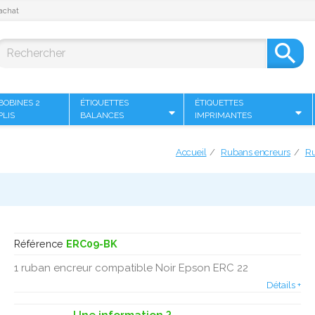
achat

BOBINES 2
ÉTIQUETTES
ÉTIQUETTES
PLIS
BALANCES
IMPRIMANTES
Accueil
Rubans encreurs
Ru
Référence
ERC09-BK
1 ruban encreur compatible Noir Epson ERC 22
Détails +