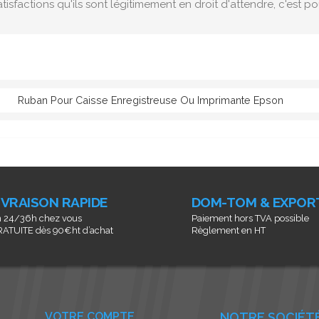
tisfactions qu'ils sont légitimement en droit d'attendre, c'est 
Ruban Pour Caisse Enregistreuse Ou Imprimante Epson
IVRAISON RAPIDE
DOM-TOM & EXPOR
 24/36h chez vous
Paiement hors TVA possible
ATUITE dès 90€ht d’achat
Règlement en HT
VOTRE COMPTE
NOTRE SOCIÉT