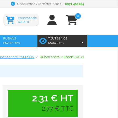
Une question ? Contactez-nous au
0971 453 854
0
Commande
RAPIDE
RUBANS
TOUTES NOS
ENCREURS
MARQUES
bans encreurs EPSON
Ruban encreur Epson ERC 22
2.31 € HT
2,77 € TTC