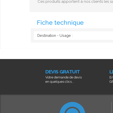
Ces produits apportent à nos clients les sa
Fiche technique
Destination - Usage :
DEVIS GRATUIT
L
Votre demande de devis
En
en quelques clics...
GR