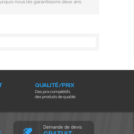
pourquoi nous les garantissons deux ans.
T
QUALITÉ/PRIX
Des prix compétitifs,
des produits de qualité
Demande de devis
É
GRATUIT