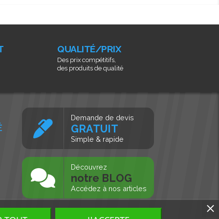
T
QUALITÉ/PRIX
Des prix compétitifs,
des produits de qualité
Demande de devis
É
GRATUIT
Simple & rapide
s
Découvrez
notre BLOG
Accédez à nos articles