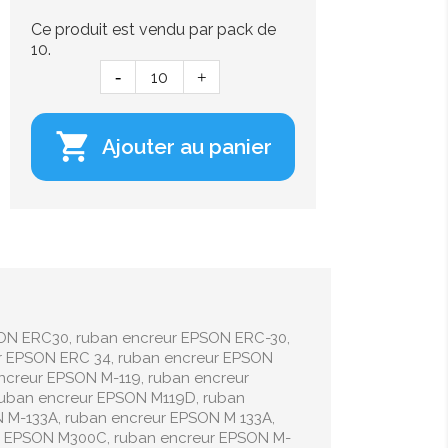
Ce produit est vendu par pack de
10.

Ajouter au panier
SON ERC30, ruban encreur EPSON ERC-30,
r EPSON ERC 34, ruban encreur EPSON
ncreur EPSON M-119, ruban encreur
ruban encreur EPSON M119D, ruban
 M-133A, ruban encreur EPSON M 133A,
ur EPSON M300C, ruban encreur EPSON M-