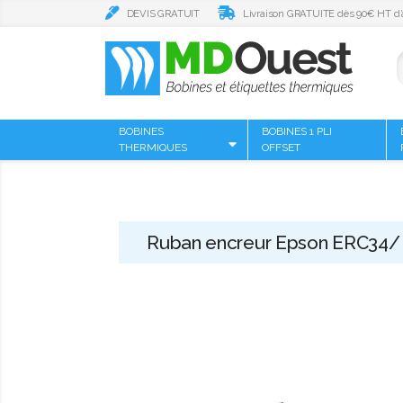
DEVIS GRATUIT
Livraison GRATUITE dès 90€ HT d’
BOBINES
BOBINES 1 PLI
THERMIQUES
OFFSET
Ruban encreur Epson ERC34/