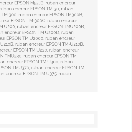
ncreur EPSON M52JB, ruban encreur
ruban encreur EPSON TM-30, ruban
 TM 300, ruban encreur EPSON TM300B,
creur EPSON TM-300C, ruban encreur
M U200, ruban encreur EPSON TMU200B,
an encreur EPSON TM U200D, ruban
eur EPSON TM U2000, ruban encreur
U210B, ruban encreur EPSON TM-U210B,
ncreur EPSON TM U220, ruban encreur
ON TMU230, ruban encreur EPSON TM-
ban encreur EPSON TM U300, ruban
EPSON TMU370, ruban encreur EPSON TM-
an encreur EPSON TM U375, ruban