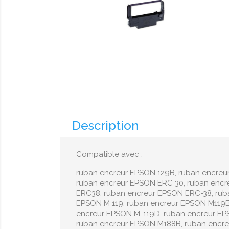
Description
Compatible avec :
ruban encreur EPSON 129B, ruban encreu
ruban encreur EPSON ERC 30, ruban encr
ERC38, ruban encreur EPSON ERC-38, rub
EPSON M 119, ruban encreur EPSON M119B
encreur EPSON M-119D, ruban encreur EP
ruban encreur EPSON M188B, ruban encre