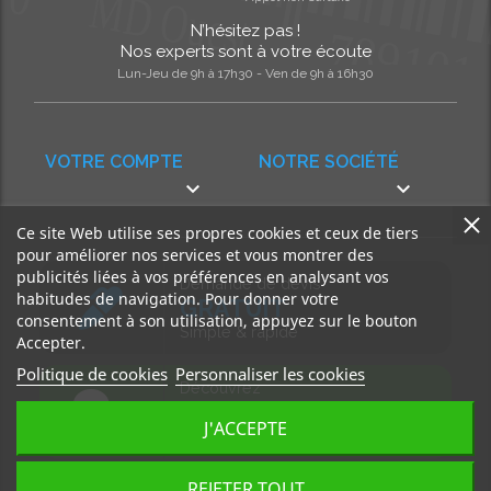
N’hésitez pas !
Nos experts sont à votre écoute
Lun-Jeu de 9h à 17h30 - Ven de 9h à 16h30
VOTRE COMPTE
NOTRE SOCIÉTÉ


Ce site Web utilise ses propres cookies et ceux de tiers
pour améliorer nos services et vous montrer des
publicités liées à vos préférences en analysant vos
Demande de devis
habitudes de navigation. Pour donner votre
GRATUIT
consentement à son utilisation, appuyez sur le bouton
Simple & rapide
Accepter.
Politique de cookies
Personnaliser les cookies
Découvrez
notre BLOG
J'ACCEPTE
Accédez à nos articles
REJETER TOUT