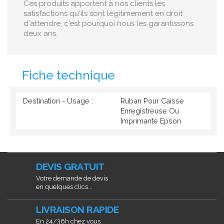
Ces produits apportent à nos clients les
satisfactions qu'ils sont légitimement en droit
d'attendre, c'est pourquoi nous les garantissons
deux ans.
Fiche technique
Destination - Usage :
Ruban Pour Caisse
Enregistreuse Ou
Imprimante Epson
DEVIS GRATUIT
Votre demande de devis
en quelques clics...
LIVRAISON RAPIDE
En 24/36h chez vous