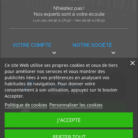
N’hésitez pas !
Nos experts sont à votre écoute
Lun-Jeu de 9h à 17h30 - Ven de 9h à 16h30
VOTRE COMPTE
NOTRE SOCIÉTÉ


Ce site Web utilise ses propres cookies et ceux de tiers
pour améliorer nos services et vous montrer des
publicités liées à vos préférences en analysant vos
Demande de devis
habitudes de navigation. Pour donner votre
GRATUIT
consentement à son utilisation, appuyez sur le bouton
Simple & rapide
Accepter.
Politique de cookies
Personnaliser les cookies
Découvrez
notre BLOG
J'ACCEPTE
Accédez à nos articles
REJETER TOUT