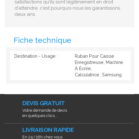
satisfactions qu'ils sont légitimement en droit
d'attendre, c'est pourquoi nous les garantissons
deux ans.
Fiche technique
Destination - Usage :
Ruban Pour Caisse
Enregistreuse, Machine
À Écrire,
Calculatrice...Samsung
DEVIS GRATUIT
Votre demande de devis
en quelques clics...
LIVRAISON RAPIDE
En 24/36h chez vous