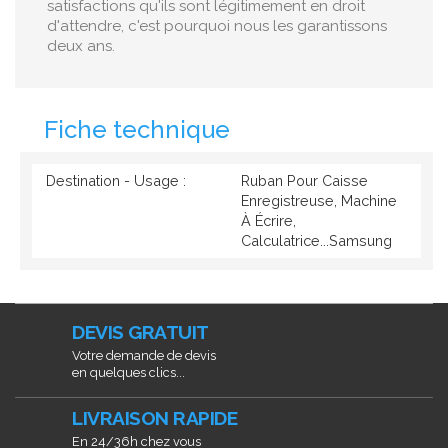
satisfactions qu'ils sont légitimement en droit
d'attendre, c'est pourquoi nous les garantissons
deux ans.
Fiche technique
Destination - Usage :
Ruban Pour Caisse
Enregistreuse, Machine
À Écrire,
Calculatrice...Samsung
DEVIS GRATUIT
Votre demande de devis
en quelques clics...
LIVRAISON RAPIDE
En 24/36h chez vous