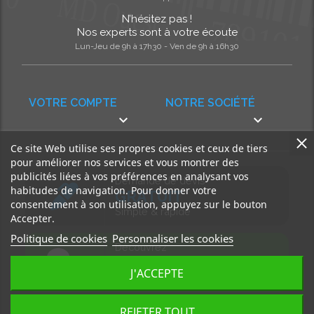
N’hésitez pas !
Nos experts sont à votre écoute
Lun-Jeu de 9h à 17h30 - Ven de 9h à 16h30
VOTRE COMPTE
NOTRE SOCIÉTÉ


Ce site Web utilise ses propres cookies et ceux de tiers
pour améliorer nos services et vous montrer des
publicités liées à vos préférences en analysant vos
Demande de devis
habitudes de navigation. Pour donner votre
GRATUIT
consentement à son utilisation, appuyez sur le bouton
Simple & rapide
Accepter.
Politique de cookies
Personnaliser les cookies
Découvrez
notre BLOG
J'ACCEPTE
Accédez à nos articles
REJETER TOUT