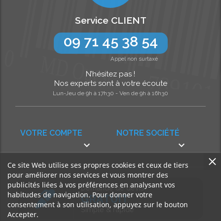
Service CLIENT
09 71 45 38 54
Appel non surtaxé
N’hésitez pas !
Nos experts sont à votre écoute
Lun-Jeu de 9h à 17h30 - Ven de 9h à 16h30
VOTRE COMPTE
NOTRE SOCIÉTÉ


Ce site Web utilise ses propres cookies et ceux de tiers
pour améliorer nos services et vous montrer des
publicités liées à vos préférences en analysant vos
Demande de devis
habitudes de navigation. Pour donner votre
GRATUIT
consentement à son utilisation, appuyez sur le bouton
Simple & rapide
Accepter.