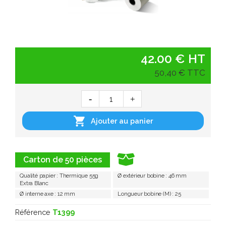
42.00 € HT
50,40 € TTC

Ajouter au panier
Carton de 50 pièces
Qualité papier : Thermique 55g
Ø extérieur bobine : 46 mm
Extra Blanc
Ø interne axe : 12 mm
Longueur bobine (M) : 25
Référence
T1399