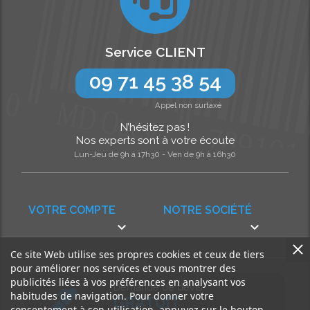
Service CLIENT
09 71 45 38 54
Appel non surtaxé
N’hésitez pas !
Nos experts sont à votre écoute
Lun-Jeu de 9h à 17h30 - Ven de 9h à 16h30
VOTRE COMPTE
NOTRE SOCIÉTÉ


Ce site Web utilise ses propres cookies et ceux de tiers
pour améliorer nos services et vous montrer des
publicités liées à vos préférences en analysant vos
Demande de devis
habitudes de navigation. Pour donner votre
GRATUIT
consentement à son utilisation, appuyez sur le bouton