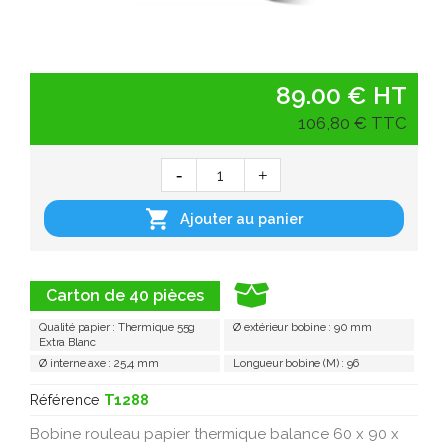
89.00 € HT
106,80 € TTC

Ajouter au panier
Carton de 40 pièces
Qualité papier : Thermique 55g
Ø extérieur bobine : 90 mm
Extra Blanc
Ø interne axe : 25,4 mm
Longueur bobine (M) : 96
Référence
T1288
Bobine rouleau papier thermique balance 60 x 90 x