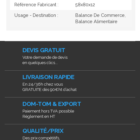
Référence Fabricant :
58x80x12
Usage - Destination :
Balance De Commerce,
Balance Alimentaire
DEVIS GRATUIT
Votre demande de devis
en quelques clics...
LIVRAISON RAPIDE
En 24/36h chez vous
GRATUITE dès 90€ht d’achat
DOM-TOM & EXPORT
Paiement hors TVA possible
Règlement en HT
QUALITÉ/PRIX
Des prix compétitifs,