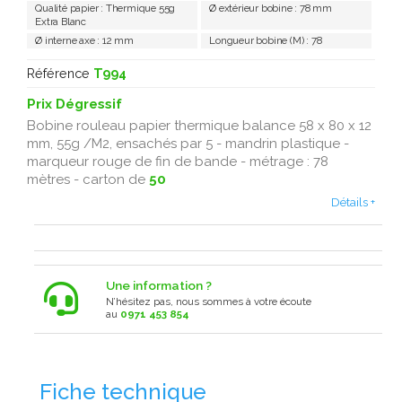
Qualité papier : Thermique 55g
Ø extérieur bobine : 78 mm
Extra Blanc
Ø interne axe : 12 mm
Longueur bobine (M) : 78
Référence
T994
Prix Dégressif
Bobine rouleau papier thermique balance 58 x 80 x 12
mm, 55g /M2, ensachés par 5 - mandrin plastique -
marqueur rouge de fin de bande - métrage : 78
mètres - carton de
50
Détails +
Une information ?
N’hésitez pas, nous sommes à votre écoute
au
0971 453 854
Fiche technique