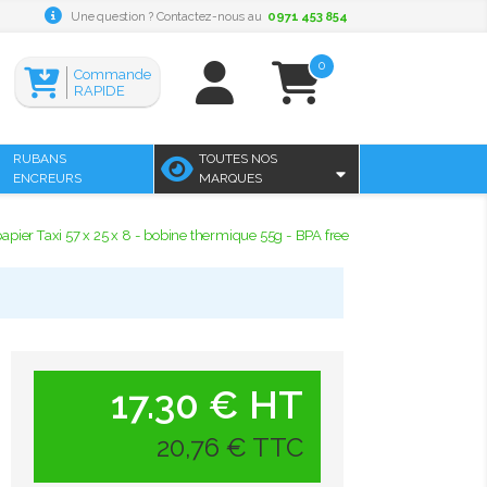
Une question ? Contactez-nous au
0971 453 854
0
Commande
RAPIDE
RUBANS
TOUTES NOS
ENCREURS
MARQUES
apier Taxi 57 x 25 x 8 - bobine thermique 55g - BPA free
17.30 € HT
20,76 € TTC