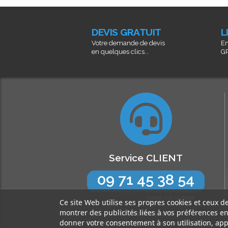
DEVIS GRATUIT
L
Votre demande de devis
En
en quelques clics...
GR
Service CLIENT
09 71 45 38 54
Appel non surtaxé
Ce site Web utilise ses propres cookies et ceux d
montrer des publicités liées à vos préférences e
N’hésitez pas !
donner votre consentement à son utilisation, app
Nos experts sont à votre écoute