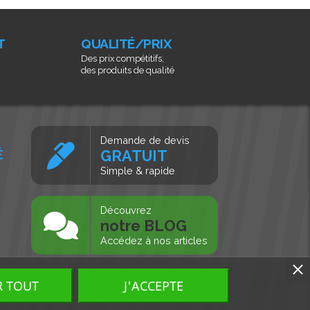
T
QUALITÉ/PRIX
Des prix compétitifs,
des produits de qualité
Demande de devis
É
GRATUIT
Simple & rapide
s
Découvrez
notre BLOG
Accédez à nos articles
R TOUT
J'ACCEPTE