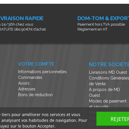
IVRAISON RAPIDE
DOM-TOM & EXPOR
 24/36h chez vous
Paiement hors TVA possible
ATUITE dès 90€ht d’achat
Règlement en HT
VOTRE COMPTE
NOTRE SOCIÉT
Informations personnelles
Livraisons MD Ouest
Commandes
Conditions Générale
Avoirs
de Vente
Adresses
A propos de MD
Bons de réduction
Ouest
Modes de paiement
et sécurité
Mentions légales et
e tiers pour améliorer nos services et vous
REJETE
Politique de
n analysant vos habitudes de navigation. Pour
Confidentialité
uyez sur le bouton Accepter.