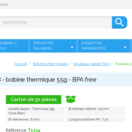
achat

BOBINES 2
ÉTIQUETTES
ÉTIQUETTES
PLIS
BALANCES
IMPRIMANTES
Accueil
Bobines thermiques
Rouleaux papier Taxi
Rouleau p
8 - bobine thermique 55g - BPA free
Carton de 50 pièces
Qualité papier : Thermique 55g
Ø extérieur bobine : 25 mm
Extra Blanc
Ø interne axe : 8 mm
Longueur bobine (M) : 7.30
Référence
T1334