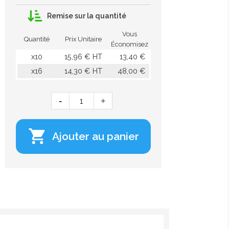
Remise sur la quantité
Vous
Quantité
Prix Unitaire
Économisez
x10
15,96 € HT
13,40 €
x16
14,30 € HT
48,00 €

Ajouter au panier