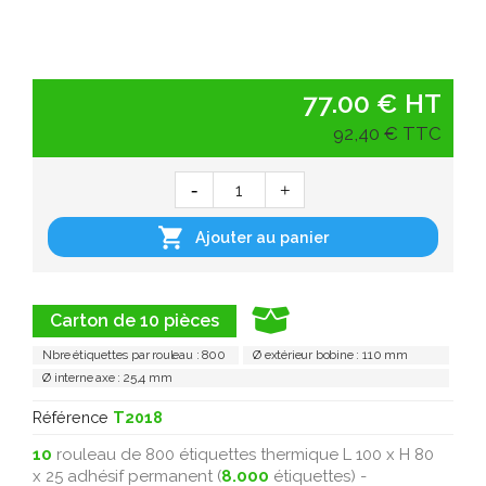
77.00 € HT
92,40 € TTC

Ajouter au panier
Carton de 10 pièces
Nbre étiquettes par rouleau : 800
Ø extérieur bobine : 110 mm
Ø interne axe : 25,4 mm
Référence
T2018
10
rouleau de 800 étiquettes thermique L 100 x H 80
x 25 adhésif permanent (
8.000
étiquettes) -