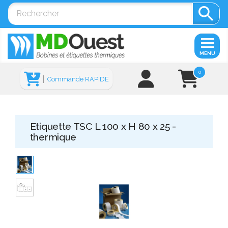

MENU
0
Commande RAPIDE
Etiquette TSC L 100 x H 80 x 25 -
thermique