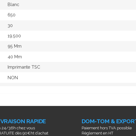
Blanc
650
30
19.500
95 Mm
40 Mm
Imprimante TSC
NON
IVRAISON RAPIDE
DOM-TOM & EXPOR
 24/36h chez vous
Paiement hors TVA possible
ATUITE dès 90€ht d’achat
Règlement en HT