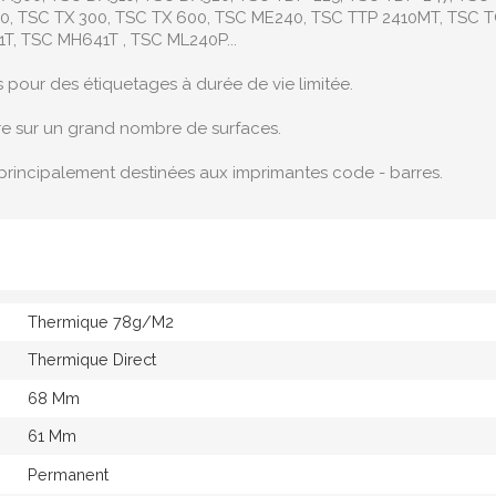
0, TSC TX 300, TSC TX 600, TSC ME240, TSC TTP 2410MT, TSC TC
, TSC MH641T , TSC ML240P...
s pour des étiquetages à durée de vie limitée.
re sur un grand nombre de surfaces.
principalement destinées aux imprimantes code - barres.
Thermique 78g/M2
Thermique Direct
68 Mm
61 Mm
Permanent